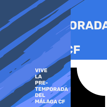
Ir
al
contenido
Tiktok