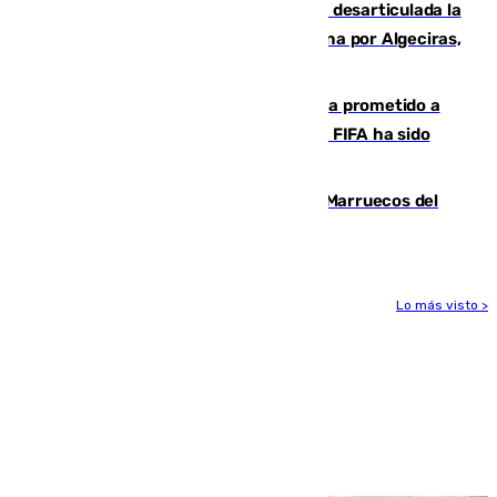
Golpe internacional al narcotráfico: desarticulada la
red que introdujo 21 toneladas de cocaína por Algeciras,
Málaga y Valencia
El Gobierno niega que Infantino haya prometido a
Marruecos la final del Mundial 2030: "La FIFA ha sido
tajante"
Podemos y Sumar piden expulsar a Marruecos del
Mundial de 2030 tras la crisis de Ceuta
Lo más visto >
Más noticias
Ver más >