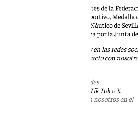
Tiene la Medalla de oro y brillantes de la Federa
Medalla de bronce al Mérito Deportivo, Medalla de
Distinción de Honor en el Club Náutico de Sevil
como Mejor Deportista Andaluza por la Junta de
Descubre más noticias de 101Tv en las redes soc
Tok
o
X
. Puedes ponerte en contacto con nosotro
informativos@101tv.es
Más noticias de
101TV
en las redes
sociales:
Instagram
,
Facebook
,
Tik Tok
o
X
.
Puedes ponerte en contacto con nosotros en el
correo
informativos@101tv.es
Tags: