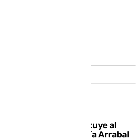
Andalucía
Isabel Sánchez sustituye al
malagueño José María Arrabal