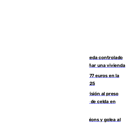
El incendio forestal de San Roque queda controlado
tras obligar a evacuar a 19 familias y dañar una vivienda
Los malagueños gastarán de media 77 euros en la
Feria de Málaga 2026, menos que en 2025
El Supremo ratifica los 17 años de prisión al preso
que mató estrangulado a su compañero de celda en
Morón
El Betis supera el examen de Champions y golea al
Arsenal en Dublín (1-3)