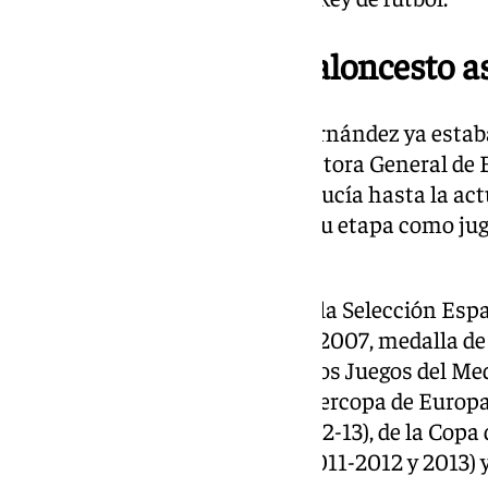
Una exjugadora de baloncesto a
Su sustituta, Isabel Sánchez Fernández ya estaba
Gobierno andaluz. Ha sido directora General de 
Deportivas de la Junta de Andalucía hasta la act
deportiva estuvo marcada por su etapa como jug
baloncesto entre 1997 y 2013).
Fue 92 veces internacional con la Selección Esp
plata en el Europeo de Italia de 2007, medalla d
de 2009, medalla de bronce en los Juegos del M
de la Euroliga en 2011, de la Supercopa de Europa
España (2002-03, 2010-11 y 2012-13), de la Copa 
Supercopas de España (2010-2011-2012 y 2013) y