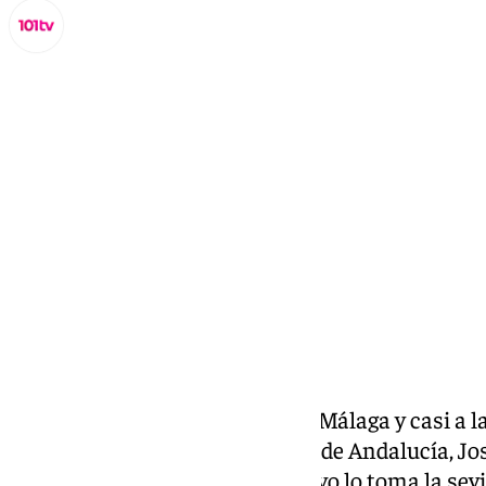
Miguel Alfonso
martes, 3 diciembre 2024, 16:38
Compartir:
La Copa Davis ha dicho adiós a Málaga y casi a la
general de Deportes de la Junta de Andalucía, J
deja este cargo público y su relevo lo toma la se