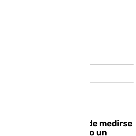
Andalucía
Javier Medina antes de medirse
al Villarreal B: «Espero un