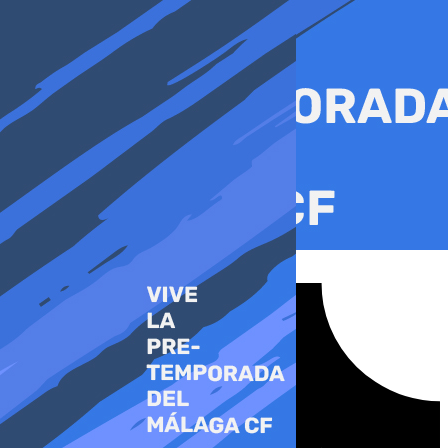
Ir
al
contenido
Tiktok