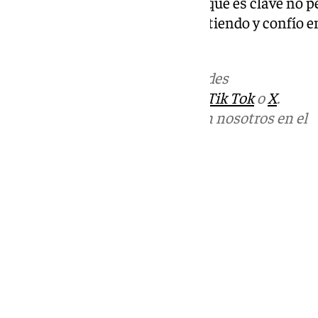
en especial, el de invierno en el que es clave no pe
Lo esencial es continuar compitiendo y confío en 
haciendo».
Más noticias de
101TV
en las redes
sociales:
Instagram
,
Facebook
,
Tik Tok
o
X
.
Puedes ponerte en contacto con nosotros en el
correo
informativos@101tv.es
Tags:
Últimas noticias