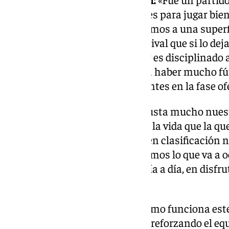
ese día, no estaba en condiciones para jugar bie
encuentro más físico. Ahora iremos a una superf
buenas condiciones contra un rival que si lo deja
con balón, para abrir defensas y es disciplinado 
pelota. Un choque en el que va a haber mucho fút
seamos compactos y contundentes en la fase of
Cómo se motiva el líder:
«Nos gusta mucho nuestr
motivación más importante en la vida que la q
tenemos que buscarla fuera ni en clasificación ni
adelantar nada, porque no sabemos lo que va a oc
encontrar la motivación en el día a día, en disfru
bien las cosas en el campo».
Mercado invernal:
«Sabemos cómo funciona este 
a ver alguna opción para seguir reforzando el equ