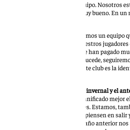
están y pueden pescar en tu equipo. Nosotros est
cerrada porque hay un grupo muy bueno. En un 
cualquier cosa».
Alguna baja en el plantel:
«Tenemos un equipo qu
entendemos que muchos de nuestros jugadores 
visto que en los últimos mese se han pagado m
sabemos lo que va a ocurrir. Si sucede, seguire
porque lo más importante de este club es la identi
hará bien».
Diferencias entre este mercado invernal y el ante
preparados. Creo que hemos planificado mejor e
más atados a nuestros jugadores. Estamos, tambi
que hace que los futbolistas no piensen en salir 
importante. La experiencia del año anterior nos 