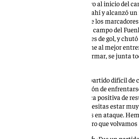
Resultados del Villarreal B:
«Tuvo al inicio del 
negativa de resultados, salió de ahí y alcanzó un
Navidad tuvo un tramo en el que los marcadores
último partido fue capaz de ir al campo del Fuenl
sabemos que es crear situaciones de gol, y chutó
alegre y disciplinado porque tiene al mejor entr
tienes talento y recursos para firmar, se junta t
muy alto».
Tipo de encuentro:
«Espero un partido difícil de 
los equipos tienen esa motivación de enfrentarse
deseando alcanzar una dinámica positiva de resu
muy enérgico en el campo y necesitas estar mu
hacer daño de diferentes formas en ataque. He
los filiales de la categoría y espero que volvamos
Envite de la 1ª vuelta en el Maulí:
«Fue un partido