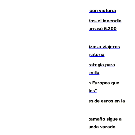
El Granada cierra su puesta a punto con victoria
Un mes de la tragedia de Los Gallardos, el incendio
que acabó con la vida de 14 personas y arrasó 5.200
hectáreas
España establece controles fronterizos a viajeros
procedentes de Italia por la presión migratoria
El Ayuntamiento desarrolla una estrategia para
recuperar la identidad patrimonial de Sevilla
España e Italia garantizan a la Unión Europea que
sus controles fronterizos son "temporales"
Sevilla ha invertido más de 6 millones de euros en la
transformación de su casco histórico
Susto en Marbella: un atún de gran tamaño sigue a
un bañista hasta la orilla de la playa y queda varado