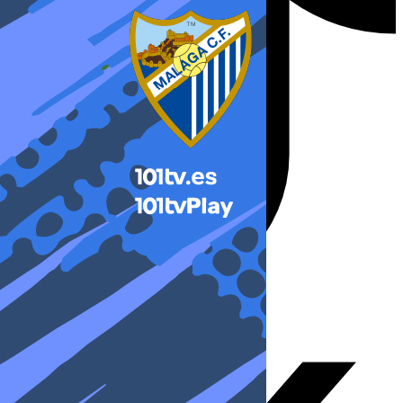
X-twitter