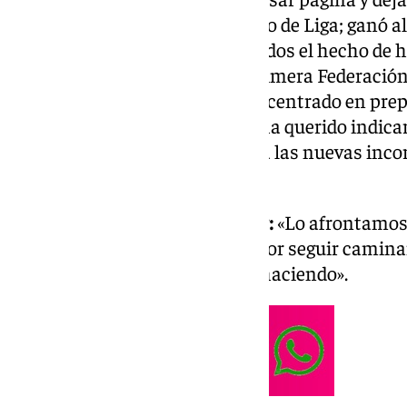
escrita en el último compromiso de Liga; ganó al
Maulí y festejó con sus aficionados el hecho d
de invierno» en el grupo II de Primera Federación
chicos de Javier Medina se han centrado en prepara
entrenador, en sala de prensa, ha querido indicar 
domicilio y ha hecho mención a las nuevas inco
potenciar al plantel.
Empezar la 2ª vuelta como líder:
«Lo afrontamos 
responsabilidad y motivación por seguir camina
disfrutando de lo que estamos haciendo».