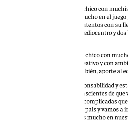
Fichaje de Pol Roigé:
«Pol es un chico con muchís
extremo que nos va a aportar mucho en el juego 
es muy trabajador. Estamos contentos con su lleg
equipo se forma con un buen mediocentro y dos 
tenemos».
Llegada de Daniel Clavijo:
«Otro chico con mucho
pivote como de interior, muy creativo y con am
mucho a crecer y mejorar y, también, aporte al e
Partido de la 20ª jornada:
«Responsabilidad y est
tenemos que hacer y siendo conscientes de que 
rival. Es una de las salidas más complicadas que 
Un filial de mucho nivel en este país y vamos a 
No va a ser fácil, pero confiamos mucho en nues