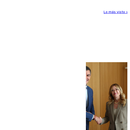
Lo más visto >
Más noticias
Ver más >