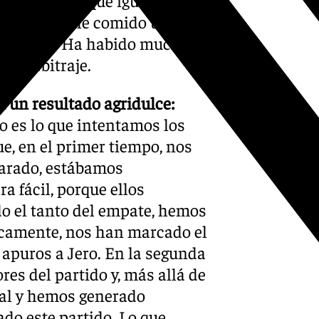
onozco, me he comido un
s vuelta. Ha habido mucho
el arbitraje.
 un resultado agridulce:
 es lo que intentamos los
e, en el primer tiempo, nos
parado, estábamos
a fácil, porque ellos
o el tanto del empate, hemos
icamente, nos han marcado el
apuros a Jero. En la segunda
es del partido y, más allá de
inal y hemos generado
ado este partido. Lo que