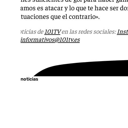
intentamos es atacar y lo que te hace ser d
más situaciones que el contrario».
Más noticias de
101TV
en las redes sociales:
Ins
correo
informativos@101tv.es
Tags:
Últimas noticias