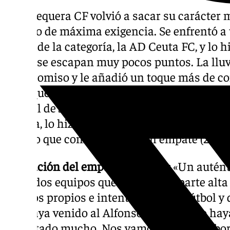
El Antequera CF volvió a sacar su carácter
partido de máxima exigencia. Se enfrentó a 
forma de la categoría, la AD Ceuta FC, y lo
el que se escapan muy pocos puntos. La llu
compromiso y le añadió un toque más de co
agua que se acumuló en muchas zonas del ca
plantel de Javier Medina, como bien resaltó
prensa, lo hizo todo para lograr una victoria q
se tuvo que conformar con un empate (2-2).
Valoración del empate en Ceuta:
«Un auténti
entre dos equipos que están en la parte alta 
méritos propios e intentan jugar al fútbol y
que haya venido al Alfonso Murube o lo haya 
disfrutado mucho. Nos vamos con ese sabor