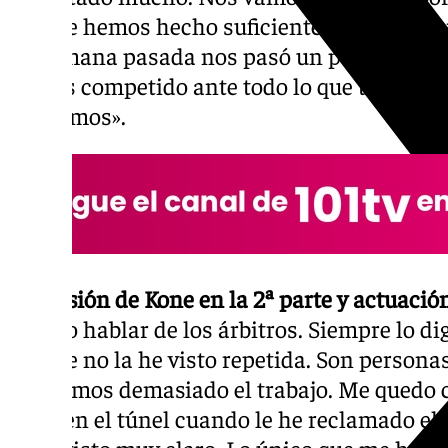
porque hemos hecho suficientes méritos par
La semana pasada nos pasó un poco igual, 
hemos competido ante todo lo que teníamos
quedamos».
Expulsión de Kone en la 2ª parte y actuación
mucho hablar de los árbitros. Siempre lo digo
porque no la he visto repetida. Son personas 
valoramos demasiado el trabajo. Me quedo c
línea en el túnel cuando le he reclamado el
lo he visto muy claro. Lo único que me ha c