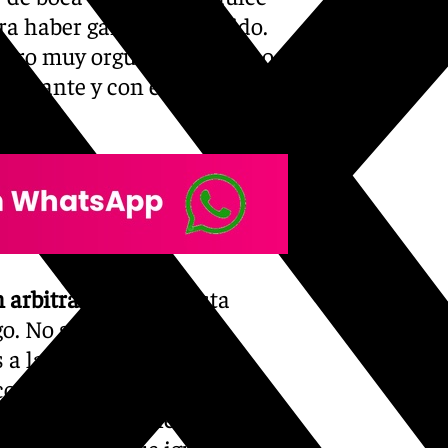
a haber ganado el partido.
pero muy orgulloso de cómo
 delante y con eso nos
 arbitral:
«No me gusta
. No sé si ha sido roja,
a las que, a veces, le
on lo que me ha dicho el
 penalti a Samuele Longo que
omentado es que igual que los