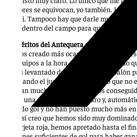
jugadores se equivocan, yo también. Lo rec
penalti. Tampoco hay que darle muchas má
fútbol dentro del campo para que hablemos d
Los méritos del Antequera en un partido con
«Hemos creado más ocasiones de gol que eso
dos equipos a la hora de atacar. Recuerdo qu
hemos levantado de su primer gol a balón 
dominando el juego en un contexto que no er
aprietan mucho en casa, y hemos conseguid
tenido una que ha sacado Pedro y, automát
segundo gol y no han puesto mucho más en 
parte, sí creo que hemos sido muy dominador
esa tarjeta roja, hemos apretado hasta el f
ocasiones suficientes de gol para haber gan