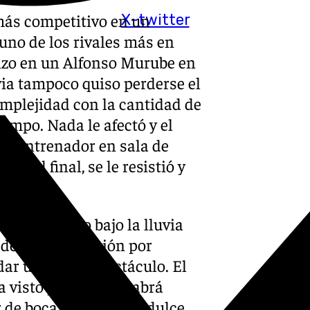
 más competitivo en un
X-twitter
uno de los rivales más en
 hizo en un Alfonso Murube en
via tampoco quiso perderse el
mplejidad con la cantidad de
mpo. Nada le afectó y el
 el entrenador en sala de
ue, al final, se le resistió y
co partidazo bajo la lluvia
de la clasificación por
 dar un buen espectáculo. El
visto por la tele, habrá
 de boca un poco agridulce