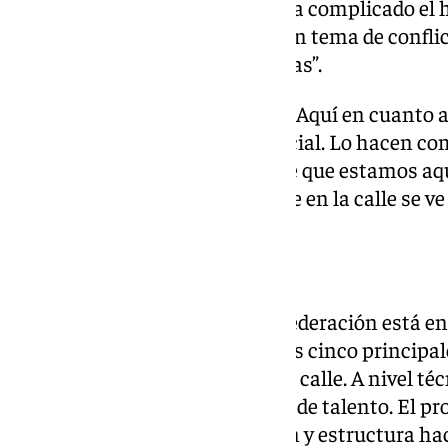
cerraba el espacio aéreo y estaba complicado el h
Inestabilidad cultural o social en tema de conf
amenaza ni ha habido problemas”.
Presencia militar en las calles. “Aquí en cuanto 
mucha presencia militar y policial. Lo hacen com
presencia, por así decirlo. Desde que estamos a
de lo normal. Sí que es cierto que en la calle se v
Fútbol en Irak
“Aquí está en crecimiento. La Federación está e
que es meter a Irak en una de las cinco principale
muy futbolero, hay mucho en la calle. A nivel téc
diferencias, pero está llenísimo de talento. El p
debido a la falta de organización y estructura ha