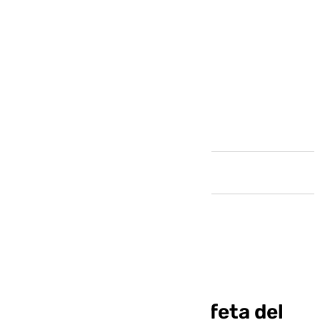
Andalucía
José María Zarco, un
malagueño como profeta del