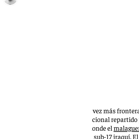
Pedro Jiménez
sábado, 18 octubre 2025, 19:09
Compartir:
El fútbol español traspasa cada vez más fronter
LaLiga y la RFEF, hay talento nacional repartido
casos lo encontramos en Irak, donde el
malague
encargado de dirigir la selección sub-17 iraquí. 