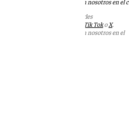
Puedes ponerte en contacto con nosotros en el 
Más noticias de
101TV
en las redes
sociales:
Instagram
,
Facebook
,
Tik Tok
o
X
.
Puedes ponerte en contacto con nosotros en el
correo
informativos@101tv.es
Tags:
Últimas noticias