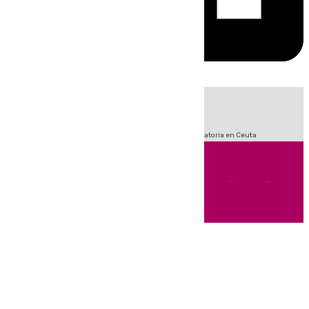
HOY
|
Sucesos
Fútbol
LaLiga
Primera División
Crisis Migratoria en Ceuta
Andalucía