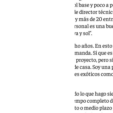
fui como un entrenador de fútbol base y poco a
más responsabilidad. Terminé de director técni
terminamos con 300 jugadores y más de 20 ent
a mejorar y aprender. A nivel personal es una bu
ciudad que te ofrece mucha playa y sol”.
Vuelta a España: “Justo hace ocho años. En esto
límites o no. La pelota es la que manda. Sí que e
estamos muy centrados en este proyecto, pero si
bonito tener un proyecto cerca de casa. Soy una 
vivir experiencias fuera, en países exóticos com
volver a casa es un objetivo”.
¿Dónde se ve en unos años? “Todo lo que hago s
suerte de seguir trabajando a tiempo completo de
objetivo de llegar a la élite. A corto o medio pla