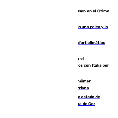
Gobierno de Sánchez
El Sevilla se desinfla ante el Leverkusen en el último
ensayo (1-2)
Tensión en la prisión de Alhaurín tras una pelea y la
incautación de un punzón
Málaga contabiliza 148 zonas de confort climático
para enfrentar las altas temperaturas
Marlaska notifica a la Unión Europea el
restablecimiento de controles fronterizos con Italia por
vía aérea y marítima
Hallan sin vida al granadino con Alzhéimer
desaparecido hace una semana en Churriana
Encuentran un cadáver en avanzado estado de
descomposición en la localidad granadina de Gor