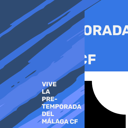
Ir
al
contenido
Tiktok