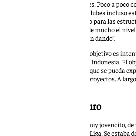
y rápido, físico y con transiciones. Poco a poco 
extranjeros va mejorando. Los clubes incluso es
incorporar figuras del extranjero para las estru
anárquicos quizás. Me sorprende mucho el nivel 
afianzarse los pasos que se están dando”.
Objetivos del país. “El principal objetivo es inten
está jugando con Arabia Saudí e Indonesia. El obj
se vaya desarrollando e incluso que se pueda expo
La Federación tiene diferentes proyectos. A larg
desarrollar el fútbol base”.
Etapa en Dubai y futuro
Experiencia en Dubai: “Me fui muy jovencito, de 
malagueño, a un proyecto de LaLiga. Se estaba 