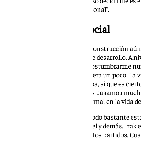
te hacer valorarlo. Lo que me hizo decidirme es e
detrás a nivel profesional y personal”.
Contexto político y social
Irak: “Es un país que está en reconstrucción aún.
social y deportivo está en vías de desarrollo. A ni
tranquila. A lo que uno no se acostumbrarme nunc
desplazamiento incluso desespera un poco. La vi
basamos mucho en estar en casa, sí que es cier
equipo siempre vamos al hotel y pasamos mucho
hay nada que sea fuera de lo normal en la vida de
Contexto político: “Sí que está todo bastante es
habido tensiones con Irán, Israel y demás. Irak
tiene es que está en mitad de estos partidos. Cu