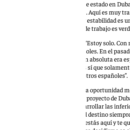
últimas siete temporadas que he estado en Dubai. 
nivel de vida es bastante grande. Aquí es muy tr
tranquilo. A nivel de seguridad y estabilidad es 
de ocio y cosas que hacer fuera de trabajo es ve
¿Vive con algún conocido más? “Estoy solo. Con
técnico, que también son españoles. En el pasad
con más andaluces. La selección absoluta era es
Casas. En cuanto a malagueños sí que solamente
compartimos experiencia con otros españoles”.
Decisión de cambiar de aires. “La oportunidad me
Cuando decido formar parte del proyecto de Duba
de venir a un proyecto para desarrollar las infer
17. Lo tuve que valorar, porque el destino siemp
está la situación. Hasta que no estás aquí y te 