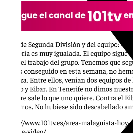
Nivel de Segunda División y del equipo: «N
categoría es muy igualada. El equipo sigue 
bien del trabajo del grupo. Tenemos que seg
hemos conseguido en esta semana, no hemo
refuerza. Entre ellos, venían dos equipos de
Oviedo y Eibar. En Tenerife no dimos nuestr
siempre sale lo que uno quiere. Contra el Ei
queremos. No hubiese sido descabellado amp
https://www.101tv.es/area-malaguista-hoy-
octubre-video/