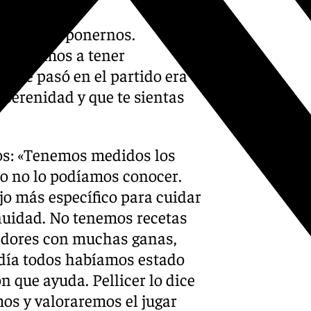
uerían proponernos.
tra íbamos a tener
 que pasó en el partido era
serenidad y que te sientas
ios: «Tenemos medidos los
ado no lo podíamos conocer.
o más específico para cuidar
inuidad. No tenemos recetas
gadores con muchas ganas,
 día todos habíamos estado
n que ayuda. Pellicer lo dice
os y valoraremos el jugar