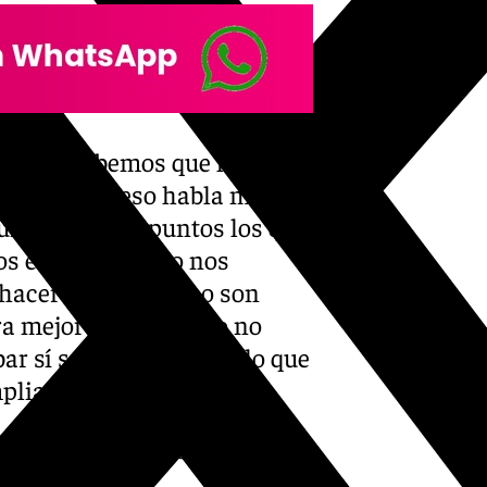
osotros sabemos que la
sin perder y eso habla muy
uir, son cinco puntos los que
s encajado y eso nos
 hacer play-off como son
a mejor versión, pero no
bar sí se pareció más a lo que
liar el resultado».
con-este-lunes-28-de-