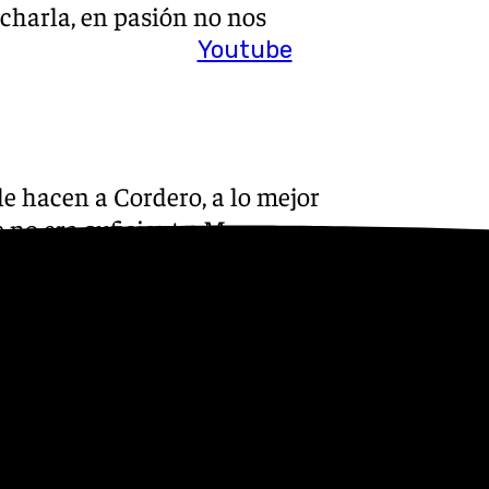
 charla, en pasión no nos
Youtube
le hacen a Cordero, a lo mejor
e no era suficiente. Me parece
orrija lo que ya había
ia, no lo hay. Ese pequeño
ita falta, pero en el área es
estar por encima de estas
Málaga: «Izan es juvenil, pero
ese motivo, el club y el