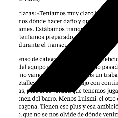
Ideas claras: «Teníamos muy claro lo que q
Sabíamos dónde hacer daño y que en la con
situaciones. Estábamos tranquilos porque lo
lo que teníamos preparado, eso te da mucha 
mejor durante el transcurso del choque».
El ascenso de categoría y sus otros benefic
datos del equipo rival, algo que el año pas
Ahora no vamos a ciegas, hacemos un trabaj
más detalles. Se hacía un trabajo con cont
mágicas, pero sí es verdad que tenemos ju
que vienen del barro. Menos Luismi, el otro
en Tarragona. Tienen ese plus y esa ambició
mucho, que no se nos olvide de dónde venim