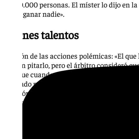
con 30.000 personas. El míster lo dijo en la
puede ganar nadie».
Jóvenes talentos
Opinión de las acciones polémicas: «El que 
pueden pitarlo, pero el árbitro consideró qu
bien que cuando vaya al VAR no siempre se c
arbitrado previamente. Si hay una falta prev
empujón, si es en el centro del campo, no te p
diferente. No pasa nada, nosotros debemos 
cosas».
Izan y el auge de los jóvenes talentos en el 
transmite una veteranía que no la tiene. Por 