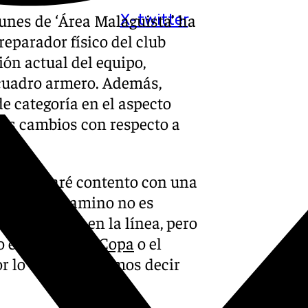
 lunes de ‘Área Malaguista’ ha
X-twitter
reparador físico del club
ión actual del equipo,
 cuadro armero. Además,
e categoría en el aspecto
ndes cambios con respecto a
mpre estaré contento con una
 Eso sí, el camino no es
de él. Están en la línea, pero
o el
partido de Copa
o el
por lo que no podemos decir