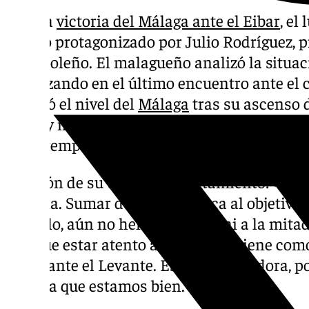
Tras la
victoria del Málaga ante el Eibar
, el
estado protagonizado por Julio Rodríguez, p
costasoleño. El malagueño analizó la situac
enfatizando en el último encuentro ante el
explicó el nivel del
Málaga
tras su ascenso d
físico y mental, siendo este uno de los gra
otras temporadas.
Opinión de su último enfrentamiento: «Sie
victoria. Sumar de tres te acerca al objetivo.
sencillo, aún no hemos llegado ni a la mitad 
hay que estar atento a lo que nos viene com
duelo ante el Levante. Es una trituradora, 
todavía que estamos bien.