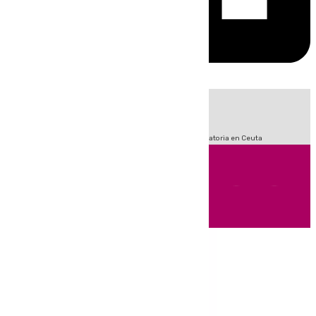
HOY
|
Sucesos
Fútbol
LaLiga
Primera División
Crisis Migratoria en Ceuta
Andalucía