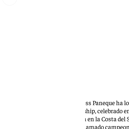
Miguel Alfonso
jueves, 27 febrero 2025, 18:17
Compartir:
La jovencísima golfista Ana Gross Paneque ha l
el World Junior Golf Championship, celebrado en
prestigioso resort Villa Padierna en la Costa del So
jugadora malagueña se ha proclamado campeona