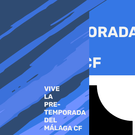
Ir
al
contenido
Tiktok