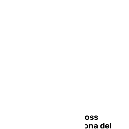
Andalucía
La malagueña Ana Gross
Paneque, una campeona del