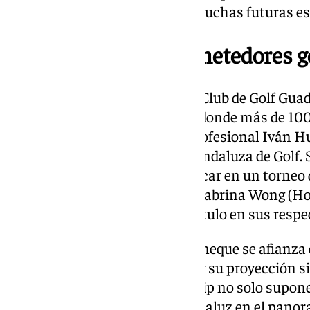
servido como trampolín para muchas futuras estr
Málaga, cuna de prometedores go
Ana Gross es jugadora del Real Club de Golf Guad
mayor cantera de la provincia, donde más de 100
semana bajo la dirección del profesional Iván 
Infantil de la Real Federación Andaluza de Golf.
dado sus frutos, logrando destacar en un torneo
otras jóvenes promesas como Sabrina Wong (Ho
(Rusia), quienes han repetido título en sus respec
Con esta victoria, Ana Gross Paneque se afianza 
prometedoras del golf español y su proyección s
World Junior Golf Championship no solo supone 
refuerza el prestigio del golf andaluz en el pano