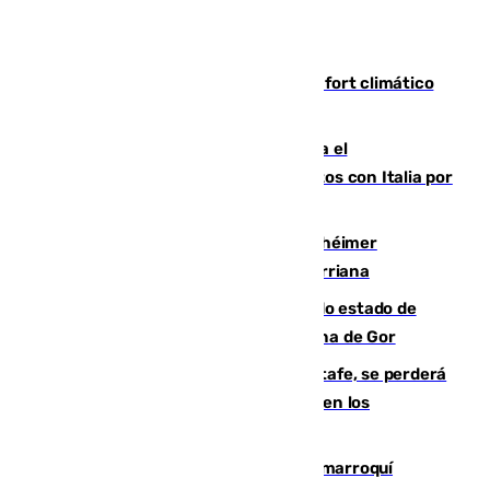
Málaga contabiliza 148 zonas de confort climático
para enfrentar las altas temperaturas
Marlaska notifica a la Unión Europea el
restablecimiento de controles fronterizos con Italia por
vía aérea y marítima
Hallan sin vida al granadino con Alzhéimer
desaparecido hace una semana en Churriana
Encuentran un cadáver en avanzado estado de
descomposición en la localidad granadina de Gor
Christantus Uche, delantero del Getafe, se perderá
toda la temporada por varias fracturas en los
ligamentos de su rodilla derecha
Expulsado de España un ciudadano marroquí