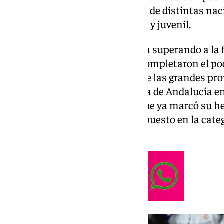
Sub-7, imponiéndose a golfistas de distintas na
referencia en el circuito infantil y juvenil.
Ana Gross se alzó con la victoria superando a la
sueca Mila Tiemann, quienes completaron el podi
actuación la convierte en una de las grandes pr
como la segunda mejor jugadora de Andalucía en 
Este éxito refuerza el camino que ya marcó su 
año pasado consiguió el tercer puesto en la cate
torneo.