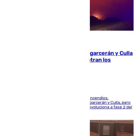
08.08.2026
Incendios de Castellón: Sierra Engarcerán y Culla
evolucionan positivamente y centran los
esfuerzos en Tírig
La UME se suma al operativo de control de los incendios,
progresando adecuadamente los de Sierra Engarcerán y Culla, pero
centrando todo el empeño en el de Culla, que evoluciona a fase 2 del
PEIF