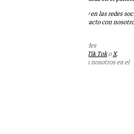
Descubre más noticias de 101Tv en las redes soc
Tok
o
X
. Puedes ponerte en contacto con nosotro
informativos@101tv.es
Más noticias de
101TV
en las redes
sociales:
Instagram
,
Facebook
,
Tik Tok
o
X
.
Puedes ponerte en contacto con nosotros en el
correo
informativos@101tv.es
Tags:
Últimas noticias