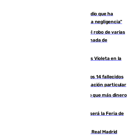
El acalde de Niebla cree que el incendio que ha
afectado a dos aldeas se originó "por una negligencia"
Golpe cofrade en Jaén: investigan el robo de varias
joyas de la Virgen de la Fuensanta Coronada de
Alcaudete
Con Málaga exige duplicar los Puntos Violeta en la
Feria de Málaga
La Justicia ofrece a las familias de los 14 fallecidos
en el incendio de Los Gallardos ser acusación particular
Juanlu Sánchez, el sexto canterano que más dinero
deja en las arcas del Sevilla
Talleres, escape room y música: así será la Feria de
la Juventud Cofrade de Málaga
El fichaje más caro de la historia del Real Madrid