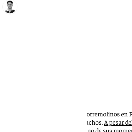
Ignacio Pérez
jueves, 16 octubre 2025, 23:45
Compartir:
El buen inicio del Juventud de Torremolinos en 
situación existente en los despachos.
A pesar de
pasado verano
, la entidad vive uno de sus mom