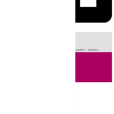
HOY
|
Fútbol
Primera División
Crisis Migratoria en Ceuta
Incendios
Sucesos
Andalucía