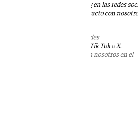
Descubre más noticias de
101Tv
en las redes soc
Tok
o
X
. Puedes ponerte en contacto con nosotro
informativos@101tv.es
Más noticias de
101TV
en las redes
sociales:
Instagram
,
Facebook
,
Tik Tok
o
X
.
Puedes ponerte en contacto con nosotros en el
correo
informativos@101tv.es
Tags:
Últimas noticias