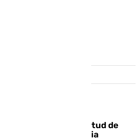
Andalucía
La plantilla del Juventud de
Torremolinos denuncia