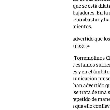
historia, con una venta del club que se está dila
problemas de impagos a sus trabajadores. En la 
plantilla del primer equipo ha dicho «basta» y h
prensa tensa y cargada de sentimientos.
«desde el club siempre han advertido que l
no se harían eco de estos impagos»
«Los futbolistas del Juventud de Torremolinos 
denunciar la grave situación que estamos sufrie
nuestra labor como profesionales y en el ámbito
agradeceros a los medios de comunicación prese
pesar que desde el club siempre han advertido qu
situación del impago actual. N
o se trata de una 
es una circunstancia que se ha repetido de mane
temporada, con la preocupación que ello conlleva