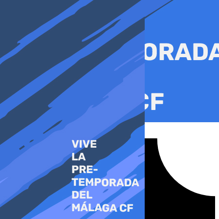
Ir
al
contenido
Tiktok