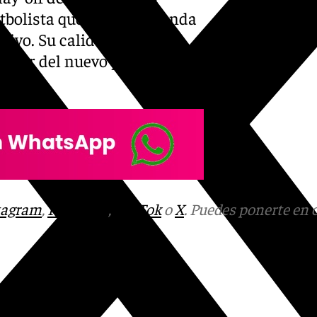
utbolista que, desde la banda
sivo. Su calidad y
líder del nuevo proyecto
tagram
,
Facebook
,
Tik Tok
o
X
. Puedes ponerte en 