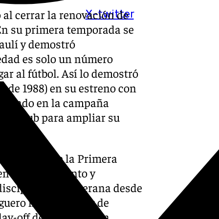
 al cerrar la renovación de
X-twitter
 En su primera temporada se
Maulí y demostró
 edad es solo un número
ar al fútbol. Así lo demostró
l de 1988) en su estreno con
haciendo en la campaña
 el club para ampliar su
equilibrio de la Primera
 en su rendimiento y
 disciplina antequerana desde
guero ha sido capaz de
lay-off de ascenso y ha