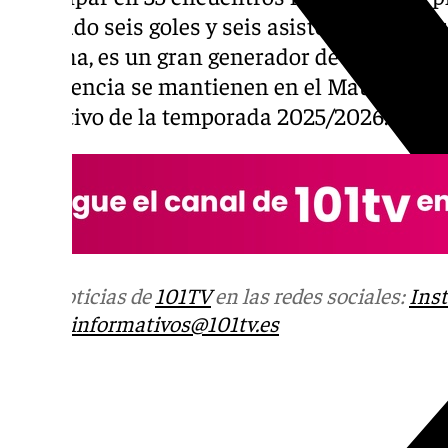
aportado seis goles y seis asistencias. Un f
derecha, es un gran generador de fútbol ofen
experiencia se mantienen en el Maulí como 
deportivo de la temporada 2025/2026.
Más noticias de
101TV
en las redes sociales:
Ins
correo
informativos@101tv.es
Tags: