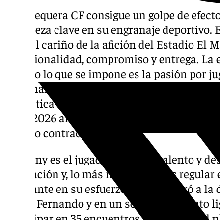
El Antequera CF consigue un golpe de efecto
una pieza clave en su engranaje deportivo.
ganó el cariño de la afición del Estadio El 
profesionalidad, compromiso y entrega. La
cuando lo que se impone es la pasión por jug
Jonathan Ludovic Biabiany (París, 28 de abri
la elástica blanquiverde y lo podrá seguir 
2025/2026 al haber llegado a un acuerdo con
vínculo contractual.
Biabiany es el jugador con más talento y des
Federación y, lo más importante, es regular
constante en su esfuerzo. Se incorporó a la
el San Fernando y en un solo campeonato li
participar en 35 encuentros más dos en el p