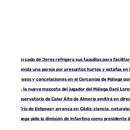
El mercado de Jerez refrigera sus taquillas para facilita
Detenida una pareja por presuntos hurtos y estafas en
Retrasos y cancelaciones en el Cercanías de Málaga por 
Isco, la nueva mascota del jugador del Málaga Dani Lor
El observatorio de Calar Alto de Almería emitirá en direc
El «Trío de Eclipses» arranca en Cádiz: ciencia, natural
Noruega pide la dimisión de Infantino como presidente de