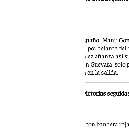
caída.
El resto de españoles
En la categoría intermedia, el español Manu Gonz
consecutiva a bordo de su Kalex, por delante del c
australiano Senna Agius. González afianza así s
Moto2. El favorito de la pole, Izan Guevara, solo
sanción por maniobra peligrosa en la salida.
Manu González encadena tres victorias seguidas 
campeonato de Moto2
En Moto3, Máximo Quiles ganó con bandera roja. 