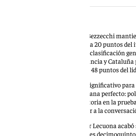
Impacto en el campeonato
A pesar de no terminar, Marco Bezzecchi mantien
180 puntos. Martín es segundo, a 20 puntos del i
Márquez entra en el ‘top 5’ de la clasificación gen
tras perderse las carreras de Francia y Cataluñ
Acosta, por su parte, es cuarto a 48 puntos del líd
El resultado es especialmente significativo par
lesión y completó un fin de semana perfecto: pole
la carrera corta del sábado y victoria en la prueb
37 puntos que le permiten volver a la conversació
Entre los pilotos españoles, Iker Lecuona acabó 
decimotercero y Maverick Viñales decimoquinto