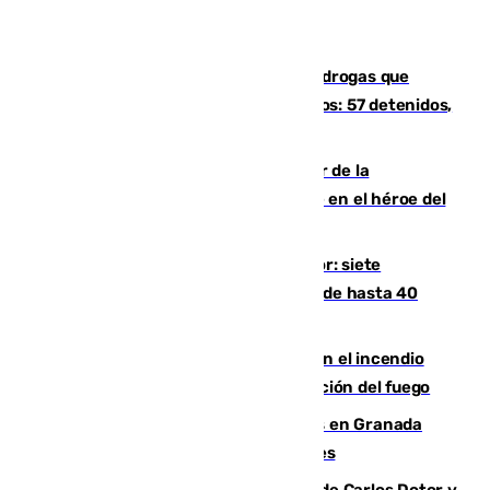
Desarticulada una red de tráfico de drogas que
introducía la mercancía desde Marruecos: 57 detenidos,
cuatro de ellos en Andalucía
Ferrán Torres, nombrado embajador de la
Comunidad Valenciana tras convertirse en el héroe del
Mundial
Andalucía sigue asfixiada por el calor: siete
provincias, en alerta por temperaturas de hasta 40
grados
Activado el nivel 2 de emergencia en el incendio
forestal de Niebla por la compleja evolución del fuego
Controlado un incendio de rastrojos en Granada
junto a la autovía y al Callejón de Nogales
Juanfran Funes, sobre las lesiones de Carlos Dotor y