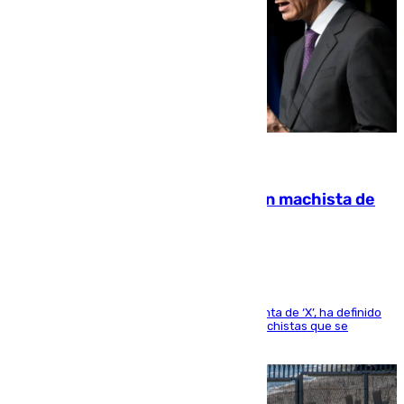
07.08.2026
Pedro Sánchez condena el crimen machista de
Benahavís
El presidente del Gobierno, a través de su cuenta de ‘X’, ha definido
como un “fracaso colectivo” los asesinatos machistas que se
producen en España