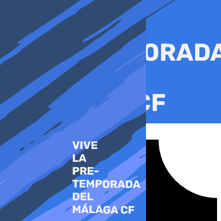
Ir
al
contenido
Tiktok