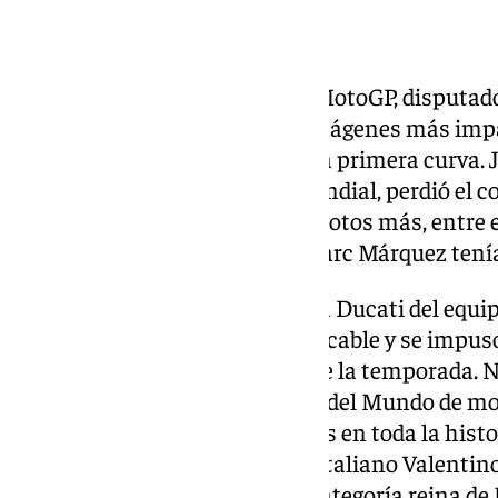
El Gran Premio de Hungría de MotoGP, disputado 
Balaton Park, dejó una de las imágenes más imp
de que se completara siquiera la primera curva.
clasificado del campeonato mundial, perdió el co
arrastró en su caída a cuatro pilotos más, entre e
Bezzecchi. En ese momento, Marc Márquez tenía 
El piloto catalán, que pilota una Ducati del equi
situación con una carrera impecable y se impus
su cuarto triunfo en domingo de la temporada. N
número 100 en el Campeonato del Mundo de moto
han alcanzado antes dos pilotos en toda la histo
Agostini, con 122, y el también italiano Valentin
de su triunfo número 74 en la categoría reina de 