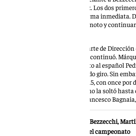
Giannantonio y Raúl Fernández. Los dos primeros
quedaron fuera de carrera de forma inmediata. D
campeonato, logró levantar su moto y continua
duodécima posición.
Con el peligro descartado por parte de Dirección
sacar la bandera roja, la carrera continuó. Márqu
pole, cedió brevemente el liderato al español P
segundo en meta— en el segundo giro. Sin embarg
ningún momento. En la vuelta 15, con once por d
recuperó la primera posición y no la soltó hasta c
podio lo completó el italiano Francesco Bagnaia, 
El accidente inicial dejó fuera a Bezzecchi, Mart
cambió por completo el guion del campeonato