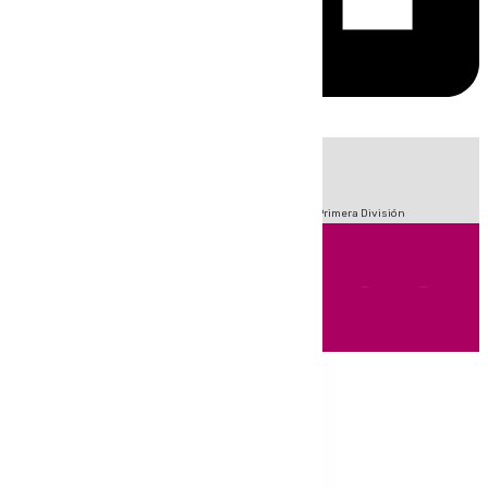
HOY
|
Fútbol
Sucesos
Crisis Migratoria en Ceuta
LaLiga
Primera División
Andalucía