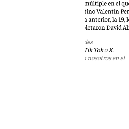
última vuelta por un accidente múltiple en el q
Muñoz, Brian Uriarte y el argentino Valentín Per
aplicó los resultados de la vuelta anterior, la 19, l
quinta del año. El podio lo completaron David A
Más noticias de
101TV
en las redes
sociales:
Instagram
,
Facebook
,
Tik Tok
o
X
.
Puedes ponerte en contacto con nosotros en el
correo
informativos@101tv.es
Tags:
Últimas noticias