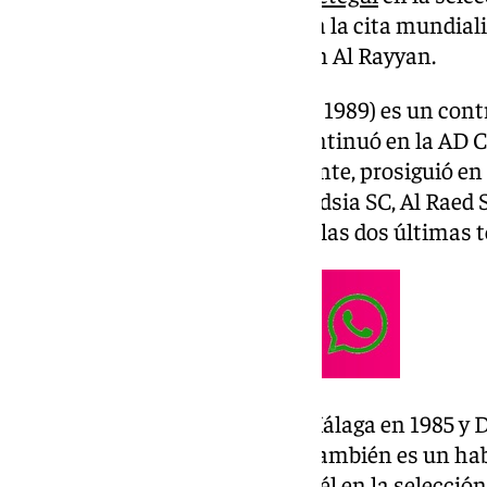
logrado la clasificación directa a la cita mundial
Emiratos Árabes Unidos (2-1) en Al Rayyan.
Alejandro Caro Muñoz (Málaga, 1989) es un contr
su experiencia, en LaLiga, la continuó en la AD 
Tercera División y, posteriormente, prosiguió en 
Saudí), Al Jahra SD (Kuwait), Qadsia SC, Al Raed 
Kuwait, donde ha permanecido las dos últimas 
Su hermano Oscar, nacido en Málaga en 1985 y D
Actividad Física y del Deporte, también es un hab
de Lopetegui. Ha trabajado con él en la selecció