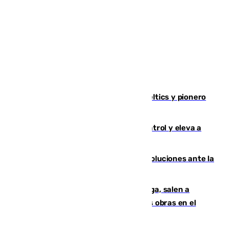
Muere Don Nelson, leyenda de los Celtics y pionero
desde el banquillo de la NBA
El incendio de Niebla avanza sin control y eleva a
8.000 las hectáreas afectadas
Más de 15.000 ceutíes claman por soluciones ante la
crisis migratoria
Los vecinos de Pedregalejo en Málaga, salen a
protestar en contra del resultado de las obras en el
paseo marítimo