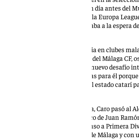
aquella polémica destitución un día antes del Mu
Madrid, Sevilla -con el que ganó la Europa Lea
West Ham. Desde entonces estaba a la espera d
junto a Lopetegui.
Caro, que comenzó su trayectoria en clubes mal
Malagueño, Antequera o el filial del Málaga CF, 
como preparador físico en este nuevo desafío in
Catar con el fútbol no son nuevas para él porque
Aspire Academy, un proyecto del estado catarí pa
élite.
Precisamente tras aquella etapa, Caro pasó al A
Álvaro Reina en el cuerpo técnico de Juan Ramó
muy cerca de un histórico ascenso a Primera Div
(Benamargosa, 1980), también de Málaga y con u