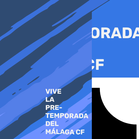
Ir
al
contenido
Tiktok