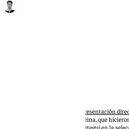
Ignacio Pérez
miércoles, 15 octubre 2025, 22:00
Compartir:
El fútbol malagueño tendrá representación direc
2026.
Alejandro Caro y Álvaro Reina, que hiciero
del cuerpo técnico de
Julen Lopetegui
en la sele