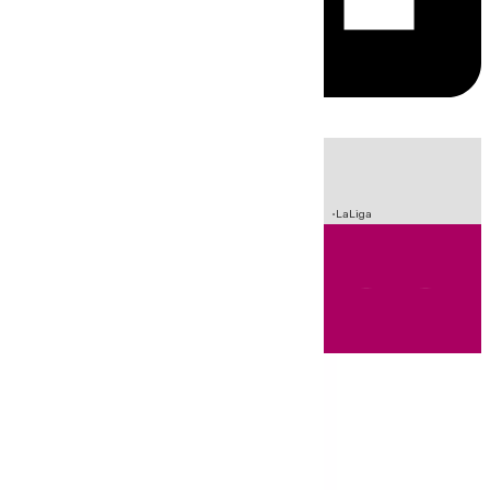
HOY
|
Incendios
Sucesos
Crisis Migratoria en Ceuta
Fútbol
LaLiga
Andalucía