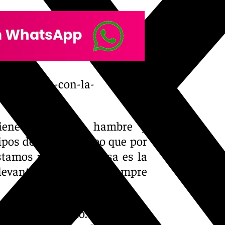
peon-acaba-con-la-
tiene es mucha hambre y
os de tú a tú y creo que por
stamos mostrando. Esa es la
evantando títulos. Siempre
 en buen momento. La semana