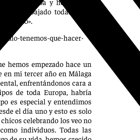
tal de la Fiba y hoy somos
emos trabajado todas estas
sfrutarlo».
-titulo-tenemos-que-hacer-
 que hemos empezado hace un
e en mi tercer año en Málaga
ental, enfrentándonos cara a
ipos de toda Europa, habría
po es especial y entendimos
sde el día uno y esto es solo
s chicos celebrando los veo no
 como individuos. Todas las
go de su vida, hemos crecido