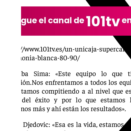
https://www.101tv.es/un-unicaja-supercam
hegemonia-blanca-80-90/
Yankuba Sima: «Este equipo lo que 
ambición.Nos enfrentamos a todos los equip
eso estamos compitiendo a al nivel que e
clave del éxito y por lo que estamos l
queremos más y ahí están los resultados».
Nihad Djedovic: «Esa es la vida, estamos