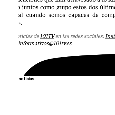
mucho juntos como grupo estos dos últim
especial cuando somos capaces de comp
juntos».
Más noticias de
101TV
en las redes sociales:
Ins
correo
informativos@101tv.es
Tags:
Últimas noticias