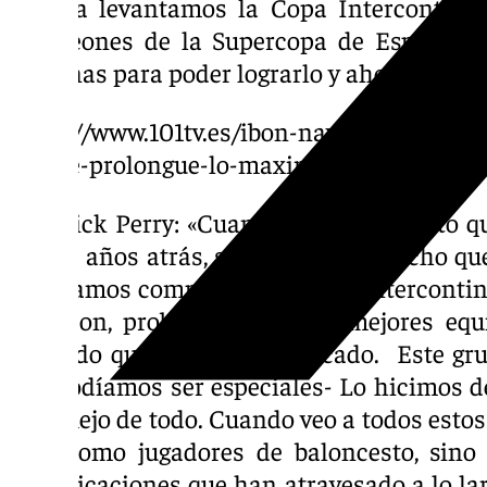
pasada levantamos la Copa Intercontinen
campeones de la Supercopa de España. H
semanas para poder lograrlo y ahora toca di
https://www.101tv.es/ibon-navarro-y-nuevo
que-se-prolongue-lo-maximo-posible/
Kendrick Perry: «Cuando ves el proyecto
par de años atrás, si me hubieses dicho qu
estaríamos compitiendo a nivel intercontin
cara con, probablemente, los mejores equ
pensado que estabas equivocado. Este gru
que podíamos ser especiales- Lo hicimos de
un reflejo de todo. Cuando veo a todos esto
solo como jugadores de baloncesto, sino
complicaciones que han atravesado a lo lar