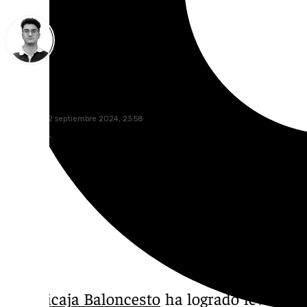
Ignacio Pérez
domingo, 22 septiembre 2024, 23:58
Compartir:
El
Unicaja Baloncesto
ha logrado levantar 