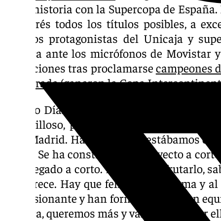
de su historia con la Supercopa de España.
palmarés todos los títulos posibles, a exc
ello, los protagonistas del Unicaja y s
palabra ante los micrófonos de Movistar 
sensaciones tras proclamarse
campeones d
temporada
(ganaron la Copa Intercontinental
Alberto Díaz: «Merecemos esta fiesta por s
maravilloso, pelea como nadie y hemos l
Real Madrid. Hace dos años estábamos en 
ahora. Se ha construido un proyecto a corto
han llegado a corto. Hay que disfrutarlo, sa
se merece. Hay que felicitar a Juanma y al
impresionante y han formado este gran equ
no para, queremos más y vamos a ir a por ell