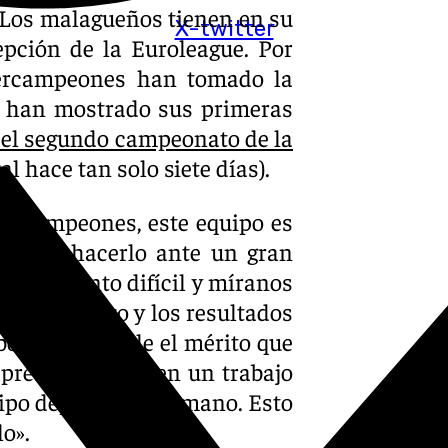
 Los malagueños tienen en su
X-twitter
epción de la Euroleague. Por
upercampeones han tomado la
y han mostrado sus primeras
el segundo campeonato de la
 hace tan solo siete días).
er campeones, este equipo es
ogrado hacerlo ante un gran
un momento difícil y míranos
-medio plazo y los resultados
borearlo y darle el mérito que
 presidente, hacen un trabajo
ipo deportivo y humano. Esto
o».