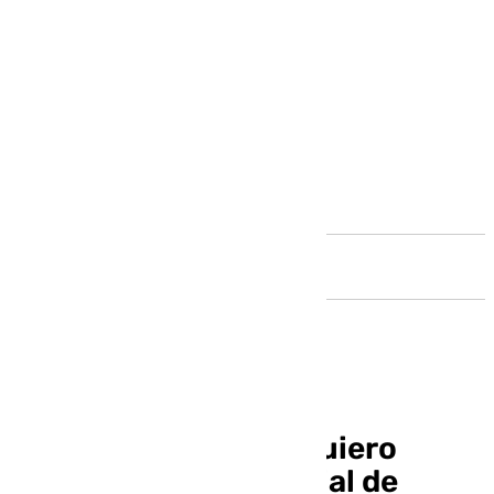
Andalucía
Luis de la Fuente: «Quiero
seguir hasta el Mundial de