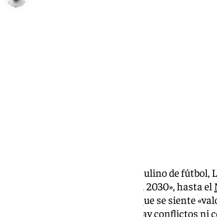
Pedro Jiménez
viernes, 10 octubre 2025, 18:58
Compartir:
El seleccionador nacional masculino de fútbol, L
viernes que quiere «seguir hasta 2030», hasta el
tiene contrato hasta 2028-, ya que se siente «va
tiempo que dejó claro que «no hay conflictos ni c