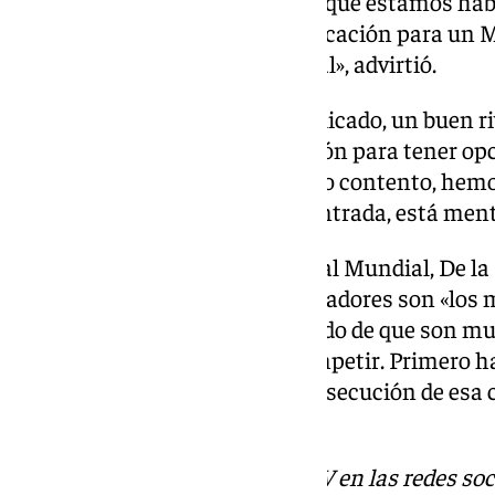
durante toda la semana parece que estamos habla
«Nos estamos jugando la clasificación para un 
partidos. No es fácil ningún rival», advirtió.
«Y mañana es un partido complicado, un buen ri
Tenemos que dar la mejor versión para tener opc
hoy del entrenamiento he salido contento, he
intensidad, la gente está concentrada, está menta
Ante el reto de lograr un billete al Mundial, De 
el convencimiento», que sus jugadores son «los m
gratuito, es un halago convencido de que son mu
vértigo pensar que vamos a competir. Primero hay
una vez que tengamos ya la consecución de esa 
ese objetivo», avisó.
Descubre más noticias de 101TV en las redes soc