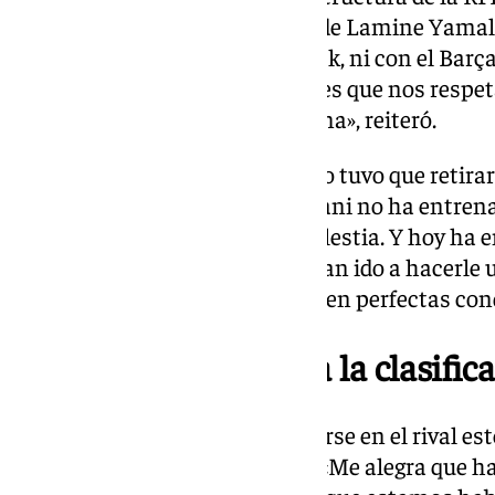
el FC Barcelona por la llamada de Lamine Yamal y
«No hay tal conflicto, ni con Flick, ni con el Ba
relación con todos, lo que pasa es que nos res
espacio. No hay ningún problema», reiteró.
Además, este viernes Dani Olmo tuvo que retira
porque «no estaba cómodo». «Dani no ha entren
Vino con cansancio, alguna molestia. Y hoy ha 
dicho que dejara de entrenar. Han ido a hacerle 
informará. El resto están todos en perfectas con
Un partido clave para la clasific
Así, De la Fuente prefirió centrarse en el rival es
Mundial de 2026 ante Georgia. «Me alegra que h