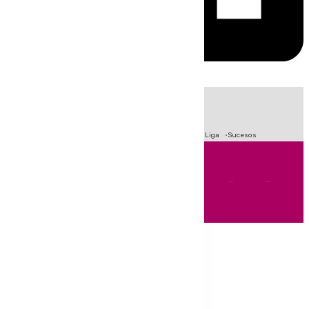
HOY
|
Fútbol
Primera División
Crisis Migratoria en Ceuta
LaLiga
Sucesos
Andalucía