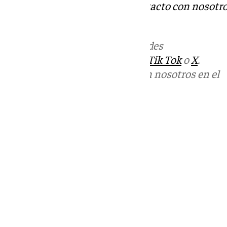
Tok
o
X
. Puedes ponerte en contacto con nosotro
correo
informativos@101tv.es
Más noticias de
101TV
en las redes
sociales:
Instagram
,
Facebook
,
Tik Tok
o
X
.
Puedes ponerte en contacto con nosotros en el
correo
informativos@101tv.es
Tags:
Últimas noticias