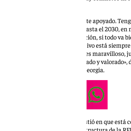
Barcelona».
«Me siento total y absolutamente apoyado. Tengo
nada. Y además, quiero seguir hasta el 2030, en
también el sentido de la Federación, si todo va 
muy apoyado. El director deportivo está siempr
tranquilidad. El cuerpo técnico es maravilloso, j
siento muy querido, muy apreciado y valorado», d
de prensa previa al duelo ante Georgia.
Y es que el técnico de Haro insistió en que está 
de la ‘Roja’, con el apoyo de la estructura de la 