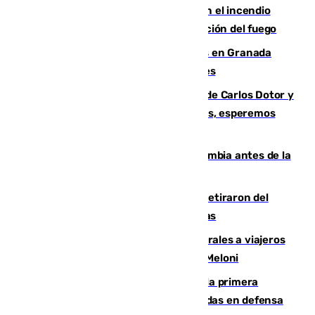
Activado el nivel 2 de emergencia en el incendio
forestal de Niebla por la compleja evolución del fuego
Controlado un incendio de rastrojos en Granada
junto a la autovía y al Callejón de Nogales
Juanfran Funes, sobre las lesiones de Carlos Dotor y
Fernando Calero: “Estamos preocupados, esperemos
que no sea nada”
Felipe VI refuerza los lazos con Colombia antes de la
llegada del nuevo presidente
Fernando Calero y Carlos Dotor se retiraron del
encuentro contra el Ceuta con molestias
España restablece controles temporales a viajeros
procedentes de Italia como repuesta a Meloni
El Málaga cae ante el Ceuta y suma la primera
derrota de la pretemporada dejando dudas en defensa