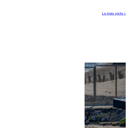
Lo más visto >
Más noticias
Ver más >