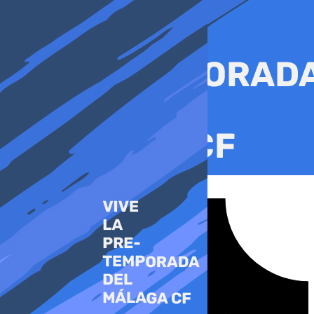
Ir
al
contenido
Tiktok