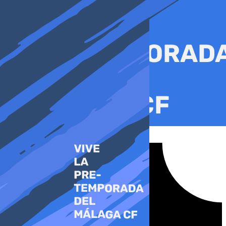
Ir
al
contenido
Tiktok