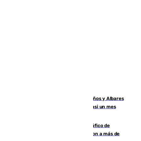
Los ministros Marlaska, Robles, Bolaños y Albares
comparecerán por las crisis de Ceuta casi un mes
después
Cae una de las mayores redes de tráfico de
personas y droga en España: introdujeron a más de