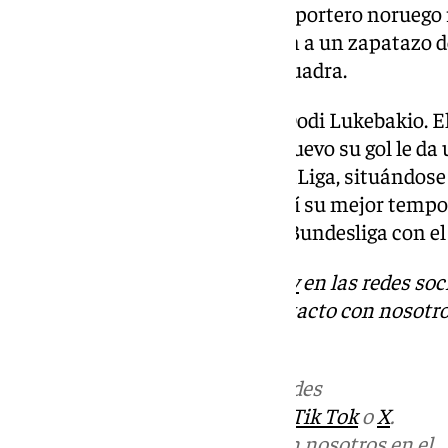
tenido en el partido anterior. El portero noruego 
entre la que destaca un paradón a un zapatazo d
campo, que se colaba por la escuadra.
El otro nombre propio es el de Dodi Lukebakio. El
Sevilla todas las semanas. De nuevo su gol le da 
tanto, ya suma once goles en LaLiga, situándose
goleadores. Lukebakio iguala así su mejor tempo
también sumó once dianas en Bundesliga con el
Descubre más noticias de
101Tv
en las redes soc
Tok
o
X
. Puedes ponerte en contacto con nosotro
informativos@101tv.es
Más noticias de
101TV
en las redes
sociales:
Instagram
,
Facebook
,
Tik Tok
o
X
.
Puedes ponerte en contacto con nosotros en el