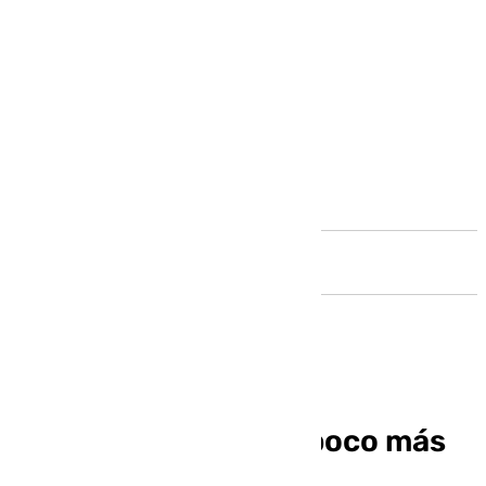
Andalucía
Lukebakio, Nyland y poco más