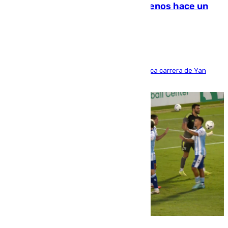
costaba 105 millones de euros menos hace un
año y jugaba en Leganés
Del filial pepinero a récord absoluto: la meteórica carrera de Yan
Diomande en solo doce meses