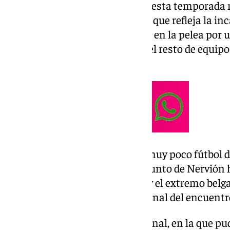
Y es que los de García Pimienta esta temporada 
dos partidos consecutivos. Algo que refleja la in
engancharse de manera directa en la pelea por u
pesar de esto, la irregularidad del resto de equipo
lejos de esas posiciones.
Bajo la lluvia de Vallecas hubo muy poco fútbol 
dos nombres propios en el conjunto de Nervión 
Lukebakio. El arquero noruego y el extremo belga
rescatar un punto en el tramo final del encuentr
Nyland tuvo una tarde excepcional, en la que pud