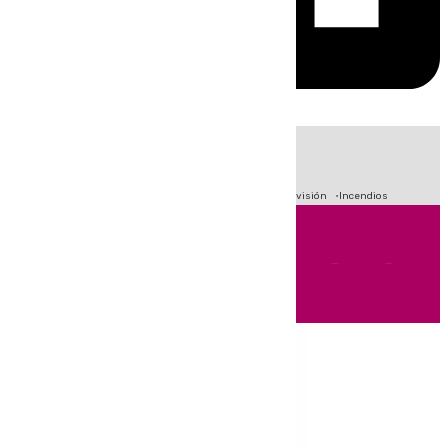
HOY
|
Fútbol
Sucesos
Crisis Migratoria en Ceuta
Primera División
Incendios
Andalucía