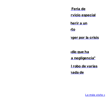
2.000 migrantes de forma ilegal
¿Hasta qué hora abre el Metro en la Feria de
Málaga? Consulta las frecuencias del servicio especial
Detenido un hombre en Málaga por herir a un
Guardia Civil tras atropellarle con su moto
El Barça cancela un amistoso en Tánger por la crisis
en la frontera con Ceuta
El acalde de Niebla cree que el incendio que ha
afectado a dos aldeas se originó "por una negligencia"
Golpe cofrade en Jaén: investigan el robo de varias
joyas de la Virgen de la Fuensanta Coronada de
Alcaudete
Lo más visto >
Más noticias