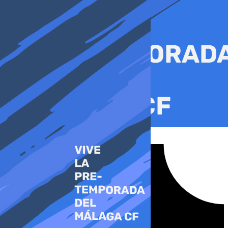
Ir
al
contenido
Tiktok