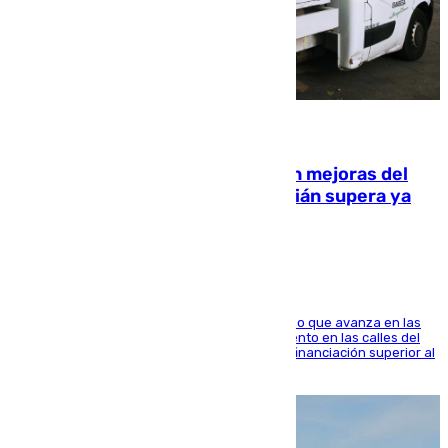
08.08.2026
La inversión del Ayuntamiento en mejoras del
entorno del Prado de San Sebastián supera ya
1.600.000 euros
El consistorio, a través de Emasesa, ha indicado que avanza en las
obras de renovación de las redes de saneamiento en las calles del
entorno del Prado, contando la zona con una financiación superior al
millón y medio de euros