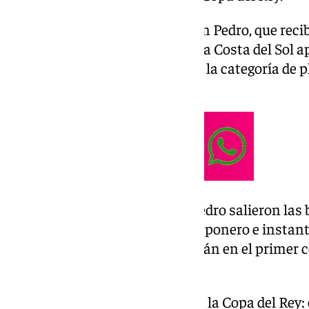
El primero en salir fue la UD San Pedro, que recib
varios jugadores que vuelvan a la Costa del Sol 
disputa del playoff de ascenso a la categoría de pla
Málaga CF.
Minutos después a la del San Pedro salieron las
Primero fue la del conjunto esteponero e instan
CF. Ambos equipos se enfrentarán en el primer 
curso 24/25.
¡Pues ya tenemos rival para la Copa del Rey: