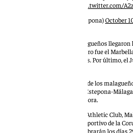
#SOMOSESTEPONA
pic.twitter.com/A
— C.D. Estepona (@CDEstepona)
October 1
Tras el duelo directo entre malagueños llegaron
restantes de la provincia. Primero fue el Marbella
para jugar contra el Bergantiños. Por último, el
recibirá en casa al Zamora CF.
Estos son los enfrentamientos de los malagueño
Copa del Rey: San Pedro-Celta, Estepona-Málaga
Juventud de Torremolinos-Zamora.
Los cinco equipos exentos son Athletic Club, Mal
equipos de la Supercopa, y el Deportivo de la C
Federación. Los partidos se celebrarán los días 2