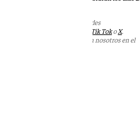
año.
Más noticias de
101TV
en las redes
sociales:
Instagram
,
Facebook
,
Tik Tok
o
X
.
Puedes ponerte en contacto con nosotros en el
correo
informativos@101tv.es
Tags:
Últimas noticias