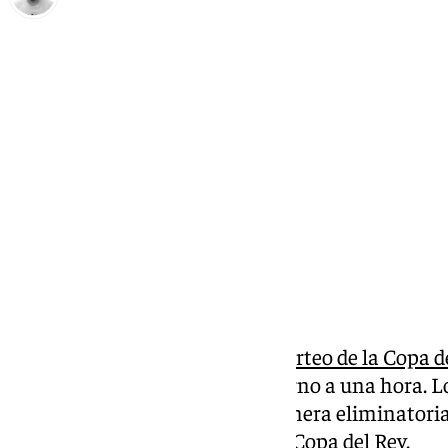
Pedro Jiménez
jueves, 10 octubre 2024, 14:03
Compartir:
Este jueves se ha realizado el
sorteo de la Copa d
comenzó el acto que duró en torno a una hora. 
conocen sus rivales para la primera eliminatori
jugarán en la primera ronda de Copa del Rey.