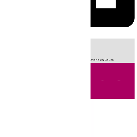
HOY
|
Fútbol
Sucesos
LaLiga
Primera División
Crisis Migratoria en Ceuta
Andalucía