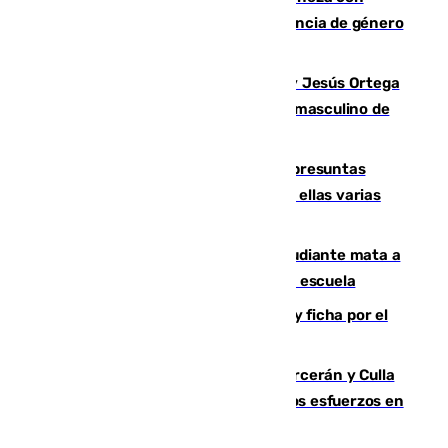
quemar la vivienda: nuevo caso de violencia de género
en Málaga
Dos sevillanos de oro: Manuel Cruz y Jesús Ortega
ganan el campeonato del mundo sub19 masculino de
remo
Un juzgado de Ceuta investiga seis presuntas
agresiones sexuales a migrantes, entre ellas varias
menores
Desastre en Tailandia: un joven estudiante mata a
tiros a sus abuelo y a profesores en una escuela
Luca Zidane rompe con el Granada y ficha por el
Leganés
Incendios de Castellón: Sierra Engarcerán y Culla
evolucionan positivamente y centran los esfuerzos en
Tírig