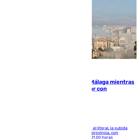
08.08.2026
El taró tiñe de niebla la costa de Málaga mientras
el calor se concentra en el interior con
Antequera en aviso amarillo
Mientras se alivia la sensación de bochorno en el litoral, la subida
térmica se notará sobre todo en el norte de la provincia, con
máximas que rozarán los 38 grados hasta las 21.00 horas