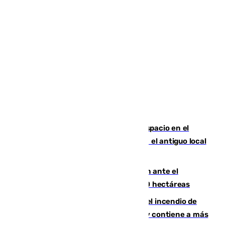
Las marca internacionales ganan espacio en el
Centro de Málaga: La Tagliatella abre en el antiguo local
de Vox Sports Bar
Moreno pide extremar la precaución ante el
incendio de Niebla, que supera las 4.000 hectáreas
340 personas más desalojadas por el incendio de
Niebla, que mantiene a 410 evacuadas y contiene a más