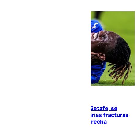
08.08.2026
Christantus Uche, delantero del Getafe, se
perderá toda la temporada por varias fracturas
en los ligamentos de su rodilla derecha