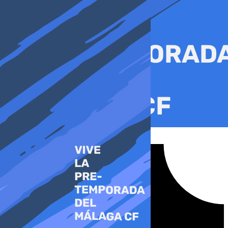
Ir
al
contenido
Tiktok