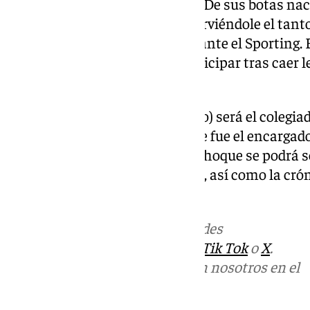
para aquel equipo de Pellegrini. De sus botas naci
plaza del conjunto boquerón, sirviéndole el tan
cabeza a la salida de un córner ante el Sporting.
de la Fuente, pero no podrá participar tras caer 
convocatoria.
Miguel Sesma Espinosa (riojano) será el colegiad
es pitarle a este Málaga, y es que fue el encargado
los blanquiazules en Ferrol. El choque se podrá se
redes oficiales de
101 Televisión
, así como la cró
oficial de este medio.
Más noticias de
101TV
en las redes
sociales:
Instagram
,
Facebook
,
Tik Tok
o
X
.
Puedes ponerte en contacto con nosotros en el
correo
informativos@101tv.es