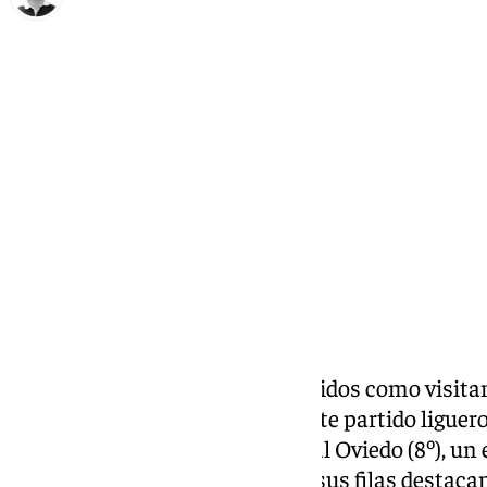
Ignacio Pérez
sábado, 19 octubre 2024, 10:11
Compartir:
Tras disputar dos partidos seguidos como visitan
este próximo sábado su siguiente partido liguero
(16:15 horas). Su rival será el Real Oviedo (8º), un
aspiraciones al ascenso. Entre sus filas destac