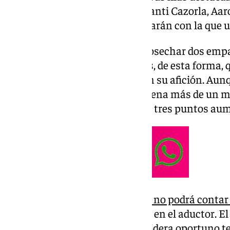
exmalaguistas —Javi Calleja, Santi Cazorla, Aaro
Fuente—, quienes se reencontrarán con la que un
Los blanquiazules llegan tras cosechar dos emp
Cádiz. El conjunto de Martiricos, de esta forma, q
victoriosa en el reencuentro con su afición. Au
positivas, lo cierto es que encadena más de un me
que la presión por conseguir los tres puntos a
En el apartado de bajas,
Pellicer no podrá conta
sigue aquejado de sus dolencias en el aductor. El
no es de gravedad, pero no considera oportuno te