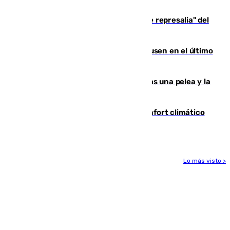
de 500 efectivos trabajando
Italia responde ante las "medidas de represalia" del
Gobierno de Sánchez
El Sevilla se desinfla ante el Leverkusen en el último
ensayo (1-2)
Tensión en la prisión de Alhaurín tras una pelea y la
incautación de un punzón
Málaga contabiliza 148 zonas de confort climático
para enfrentar las altas temperaturas
Lo más visto >
Más noticias
Ver más >