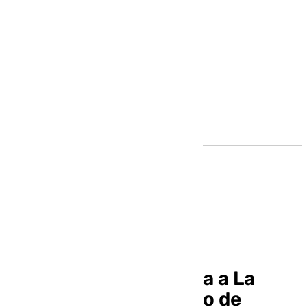
Andalucía
Málaga-Oviedo: vuelta a La
Rosaleda con un mago de