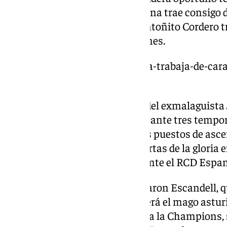
centrocampista. Eso sí, la semana trae consigo 
las vueltas de Aaron Ochoa y Antoñito Cordero 
convocatorias con sus selecciones.
https://www.101tv.es/el-malaga-trabaja-de-cara
dos-altas-2/
Enfrente estará el Real Oviedo del exmalaguista J
fue su estadio como jugador durante tres tempo
buena dinámica y mirando a los puestos de ascen
objetivo tras quedarse a las puertas de la glori
cayeron derrotados en la final ante el RCD Espan
Será un partido especial para Aaron Escandell, q
filial malaguista. También volverá el mago astu
su casa en la temporada previa a la Champions,