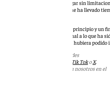
Creo que no he sido capaz de jugar sin limitacio
evidentemente es difícil y que me ha llevado ti
comunicado.
“Pero en esta vida todo tiene un principio y un f
adecuado para poner punto y final a lo que ha s
más exitosa de lo que jamás me hubiera podido 
Más noticias de
101TV
en las redes
sociales:
Instagram
,
Facebook
,
Tik Tok
o
X
.
Puedes ponerte en contacto con nosotros en el
correo
informativos@101tv.es
Tags:
Últimas noticias