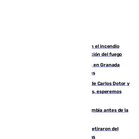
Activado el nivel 2 de emergencia en el incendio
forestal de Niebla por la compleja evolución del fuego
Controlado un incendio de rastrojos en Granada
junto a la autovía y al Callejón de Nogales
Juanfran Funes, sobre las lesiones de Carlos Dotor y
Fernando Calero: “Estamos preocupados, esperemos
que no sea nada”
Felipe VI refuerza los lazos con Colombia antes de la
llegada del nuevo presidente
Fernando Calero y Carlos Dotor se retiraron del
encuentro contra el Ceuta con molestias