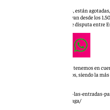
Las entradas, desde hace meses, están agotadas
las reventas y sus precios, que van desde los 1.5
entrada a cuartos de final que se disputa entre 
Es un precio más que elevado si tenemos en cuent
plataforma oficial era de 48 euros, siendo la más
ascendía hasta los 525 euros.
https://www.101tv.es/agotadas-las-entradas-par
nadal-en-la-copa-davis-de-malaga/