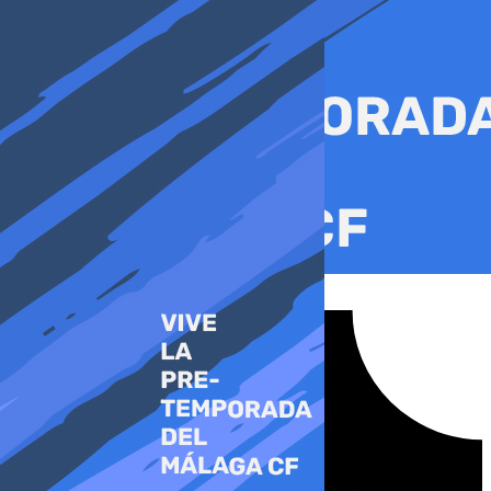
Ir
al
contenido
Tiktok