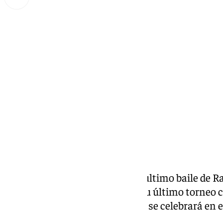
Miguel Alfonso
martes, 15 octubre 2024, 15:49
Compartir:
Más de 30.000 euros por ver el último baile de Ra
mundial jugará en noviembre su último torneo 
de la Copa Davis de Málaga
, que se celebrará en 
María Martín Carpena.