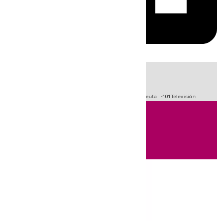
HOY
|
Fútbol
Primera División
LaLiga
Crisis Migratoria en Ceuta
101 Televisión
Andalucía