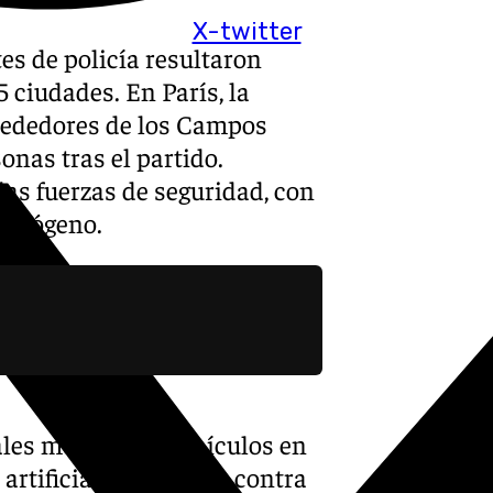
X-twitter
tes de policía resultaron
 ciudades. En París, la
lrededores de los Campos
onas tras el partido.
as fuerzas de seguridad, con
crimógeno.
iales mostraban vehículos en
artificiales dirigidos contra