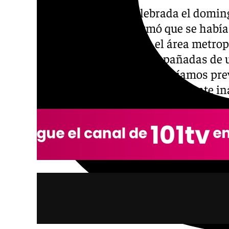
En una rueda de prensa celebrada el domingo
francés, Laurent Nuñez, afirmó que se había
todo el país, incluidas 283 en el área metro
concentraciones festivas acompañadas de un
se ajustaba a la situación que habíamos pre
calificó los disturbios de «absolutamente in