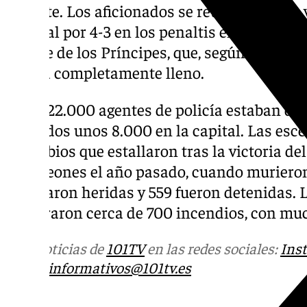
la gente. Los aficionados se reunieron para
Arsenal por 4-3 en los penaltis en una panta
Parque de los Príncipes, que, según informa
estaba completamente lleno.
Unos 22.000 agentes de policía estaban de s
incluidos unos 8.000 en la capital. Las esc
disturbios que estallaron tras la victoria de
Campeones el año pasado, cuando murieron
resultaron heridas y 559 fueron detenidas.
registraron cerca de 700 incendios, con m
Más noticias de
101TV
en las redes sociales:
Ins
correo
informativos@101tv.es