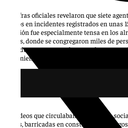
Las cifras oficiales revelaron que siete agen
heridos en incidentes registrados en unas 15
situación fue especialmente tensa en los a
Elíseos, donde se congregaron miles de pers
Individuos enmascarados se enfrentaron a l
lanzamiento de proyectiles y uso de gas la
Los vídeos que circulaban en las redes soc
llamas, barricadas en construcción y fuegos 