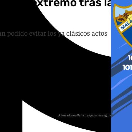
lismo extremo tras la
n podido evitar los ya clásicos actos
Altercados en París tras ganar su segunda Champions
E.P.