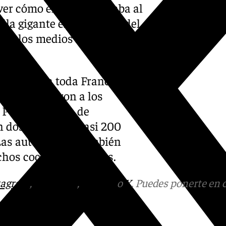
 ver cómo el PSG derrotaba al
lla gigante en el estadio del
ron los medios franceses,
ervicio en toda Francia,
enas recordaron a los
l PSG en la Liga de
 dos personas, casi 200
 Las autoridades también
uchos coches quemados.
tagram
,
Facebook
,
Tik Tok
o
X
. Puedes ponerte en 