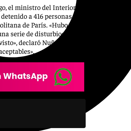
, el ministro del Interior
 detenido a 416 personas en
politana de París. «Hubo
a serie de disturbios, lo que
visto», declaró Nuñez, que
aceptables».