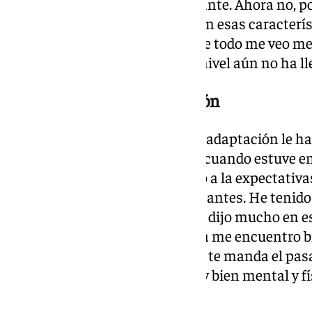
ACB me veo un jugador impactante. Ahora no, p
jugador con más experiencia con esas caracterís
energía al equipo y ayudar. Sobre todo me veo me
fuerza, pero creo que mi mejor nivel aún no ha ll
Lesiones y falta de adaptación
Es su cuarta cesión y la falta de adaptación le h
mental no fue fácil. Lo peor fue cuando estuve 
aceptar como estaba, me refiero a la expectativa
creerme que ya no estaba como antes. He tenido l
mí que me ayudó y ahora no me dijo mucho en es
te haces daño a ti mismo. Ahora me encuentro b
mirar para atrás. Muchas veces te manda el pas
un jugador diferente, ahora muy bien mental y f
pasé muy mal en las dos».