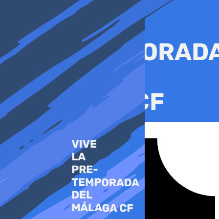
Ir
al
contenido
Tiktok