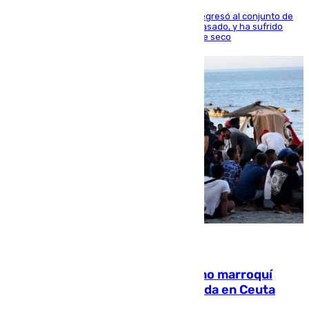
El centrocampista reconvertido en atacante regresó al conjunto de
la capital, después de salir obligado el curso pasado, y ha sufrido
una lesión que lo mantendrá un año en el dique seco
08.08.2026
Expulsado de España un ciudadano marroquí
condenado por allanar una vivienda en Ceuta