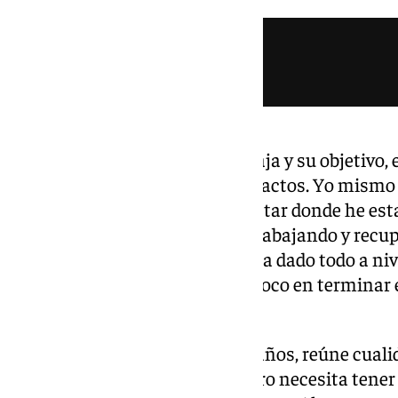
Su sueño es triunfar en el Unicaja y su objetivo, 
plantilla: «Los sueños están intactos. Yo mismo
últimos años no he merecido estar donde he esta
estoy de vuelta en la ACB sigo trabajando y recu
triunfar en el Unicaja, que me ha dado todo a niv
también está ahí. Ahora me enfoco en terminar el
año que viene».
Con 2.09 metros de altura y 22 años, reúne cual
cualquier equipo en España, pero necesita tener r