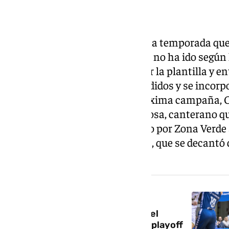
El Unicaja afronta el final de una temporada qu
evidencia que el cambio de ciclo no ha ido según 
verano se tendrá que reformular la plantilla y en
algunos jugadores que están cedidos y se incorpor
Surne Bilbao Basket para la próxima campaña, C
un año más otro opcional, y Nzosa, canterano q
Pablo Burgos. El pívot ha pasado por Zona Verd
enfrentamiento contra Unicaja, que se decantó d
puntos.
NOTICIA RELACIONADA
El Unicaja pierde en la cancha del
Burgos (97-90) y está fuera de playoff