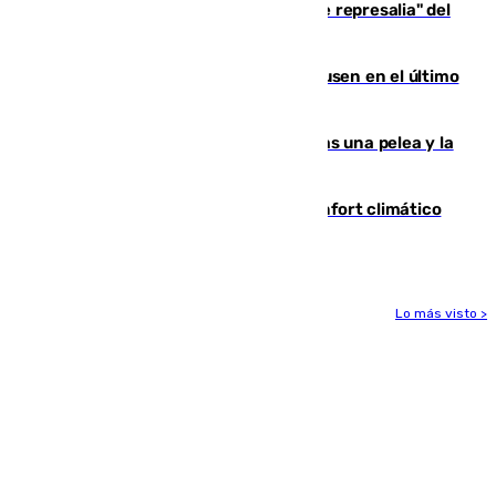
Italia responde ante las "medidas de represalia" del
Gobierno de Sánchez
El Sevilla se desinfla ante el Leverkusen en el último
ensayo (1-2)
Tensión en la prisión de Alhaurín tras una pelea y la
incautación de un punzón
Málaga contabiliza 148 zonas de confort climático
para enfrentar las altas temperaturas
Lo más visto >
Más noticias
Ver más >