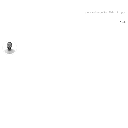
Yannick Nzosa en un partido de esta temporada con San Pablo Burgos
ACB
Pedro Jiménez
viernes, 15 mayo 2026, 11:18
Compartir: