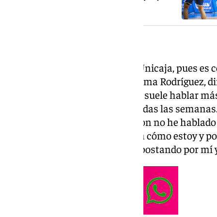
El congoleño es seguido por el Unicaja, pues es 
la pista y en esa tarea está Juanma Rodríguez, 
no he hablado mucho porque él suele hablar má
‹feedback›, pero no hablamos todas las semana
encuentro y cómo estoy, con Ibon no he hablad
cruzamos siempre me pregunta cómo estoy y po
relación y sé que el club sigue apostando por mí 