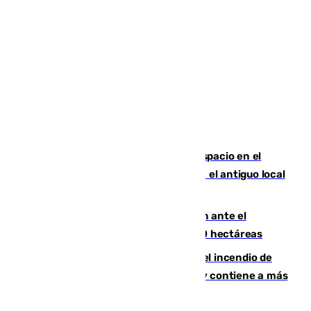
Las marca internacionales ganan espacio en el
Centro de Málaga: La Tagliatella abre en el antiguo local
de Vox Sports Bar
Moreno pide extremar la precaución ante el
incendio de Niebla, que supera las 4.000 hectáreas
340 personas más desalojadas por el incendio de
Niebla, que mantiene a 410 evacuadas y contiene a más
de 500 efectivos trabajando