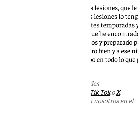
Nzosa admite olvidarse ya de las lesiones, que l
«Estoy preparado. El tema de las lesiones lo teng
suerte de perderme algunas partes temporadas y
lesionado otra vez. Este año sí que he encontrad
en uno de mis mejores momentos y preparado pa
jugadores de la liga. Me encuentro bien y a ese 
ahora y estoy ayudando al equipo en todo lo que 
mejor momento»
Más noticias de
101TV
en las redes
sociales:
Instagram
,
Facebook
,
Tik Tok
o
X
.
Puedes ponerte en contacto con nosotros en el
correo
informativos@101tv.es
Tags: