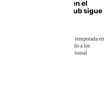
Nzosa, con la mente en el
Unicaja: «Sé que el club sigue
apostando por mí»
El jugador cajista está cedido esta temporada en
San Pablo Burgos y se ha enfrentado a los
malagueños en la jornada intersemanal