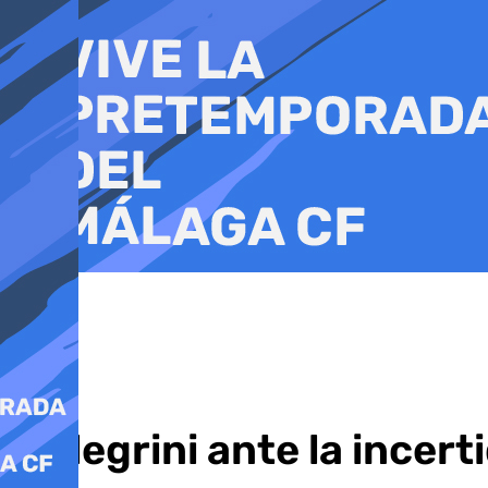
Ir
al
contenido
Pellegrini ante la ince