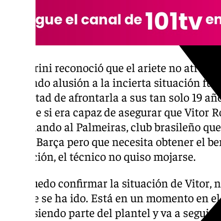
Pellegrini reconoció que el ariete no atrav
haciendo alusión a la incierta situación futb
dificultad de afrontarla a sus tan solo 19 año
hora de si era capaz de asegurar que Vitor 
marchando al Palmeiras, club brasileño que
con el Barça pero que necesita obtener el be
operación, el técnico no quiso mojarse.
«No puedo confirmar la situación de Vitor, n
los que se ha ido. Está en un momento en e
Sigue siendo parte del plantel y va a seguir