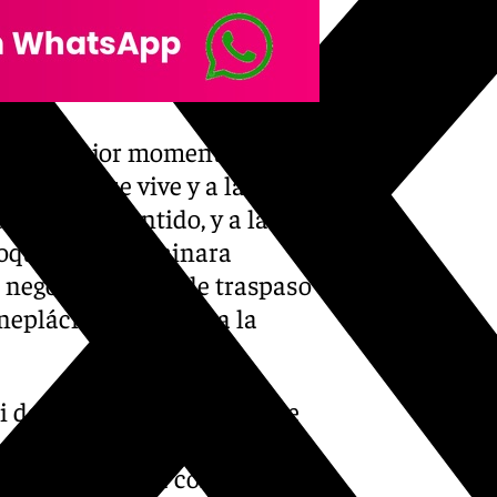
iesa su mejor momento,
olística que vive y a la
s. En este sentido, y a la
Roque no se terminara
 negocia su posible traspaso
neplácito bético para la
i de ningún otro jugador de
l que tenemos que apoyarlo.
 contando con la confianza