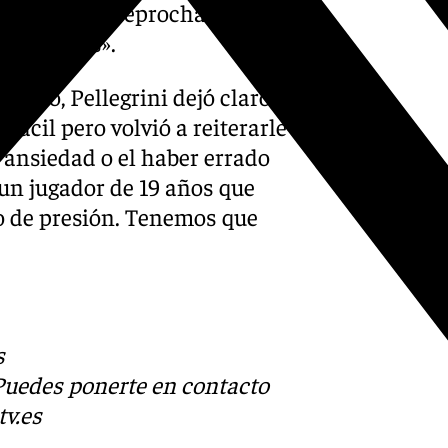
ay nada que reprocharle a su
 jugadores».
ileño, Pellegrini dejó claro
 fácil pero volvió a reiterarle
 ansiedad o el haber errado
un jugador de 19 años que
o de presión. Tenemos que
s
 Puedes ponerte en contacto
v.es