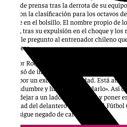
rueda de prensa tras la derrota de su equipo 
pero con la clasificación para los octavos de
League en el bolsillo. El nombre propio de l
Roque, tras su expulsión en el choque y los 
eso se le pregunto al entrenador chileno qu
delantero.
«A Vitor Roque no se le puede reprochar nad
se cansó de intentarlo. Tuvo tres mano a ma
quizá por un exceso de ansiedad. Está atr
incertidumbre y hay que respaldarlo». Así de
quiso dejar a un lado la expulsión y poner e
voluntad del delantero cedido por el Fútbol 
parte sigue negado de cara a gol.