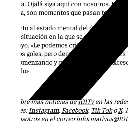
nuestra. Ojalá siga aquí con nosotros. No h
entrega, son momentos que pasan todos los
Respecto al estado mental del delantero bras
que la situación en la que se encuentra no es
su apoyo. «Le podemos criticar su exceso de
algunos goles, pero demostró sus ganas. Es 
está comenzando y quizá está con un exces
cuidarlo»
Descubre más noticias de
101Tv
en las rede
sociales:
Instagram
,
Facebook
,
Tik Tok
o
X
.
con nosotros en el correo
informativos@101t