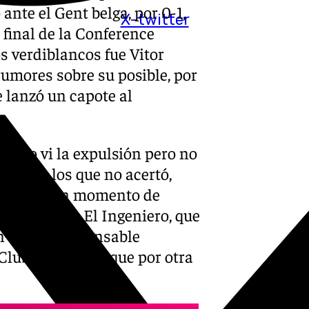
ante el Gent belga, por 0-1,
X-twitter
 final de la Conference
os verdiblancos fue Vitor
rumores sobre su posible, por
e lanzó un capote al
a. No vi la expulsión pero no
no que los que no acertó,
avesando un momento de
 tajante fue El Ingeniero, que
n valor la incansable
Club Barcelona, que por otra