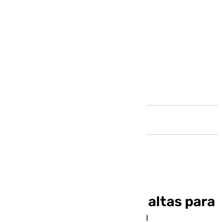
Andalucía
Pellicer confirma dos altas para
el partido en Granada