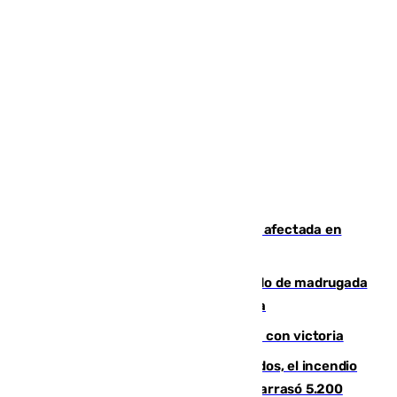
Incendios de Castellón: la superficie afectada en
Tírig roza las 400 hectáreas
Muere un peatón tras ser atropellado de madrugada
en la carretera A-7 a su paso por Málaga
El Granada cierra su puesta a punto con victoria
Un mes de la tragedia de Los Gallardos, el incendio
que acabó con la vida de 14 personas y arrasó 5.200