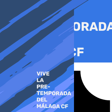
Ir
al
contenido
Tiktok