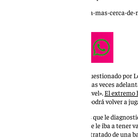
https://www.101tv.es/el-malaga-mas-cerca-de-r
lorenzo/
El técnico malaguista ha sido cuestionado por Lob
contar con él. Yo creo que muchas veces adelan
hecho la semana a muy buen nivel».
El extremo 
recuperación drásticamente
y podrá volver a jug
El caso del vasco es curioso, y es que le diagnos
sesamoideo del pie izquierdo que le iba a tener v
de juego, pero finalmente se ha tratado de una ba