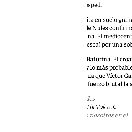
semanas podrá volver a pisar césped.
Otro que también estará en la cita en suelo gran
con nosotros», decía el técnico de Nules confirm
en la expedición a la ciudad vecina. El mediocen
encuentro (el último ante el Huesca) por una so
Por último está el caso de Roko Baturina. El cro
normalidad por una contusión y lo más probable e
otra parte, el castellonense afirma que Víctor Gar
«Está para competir. Hizo un esfuerzo brutal l
Más noticias de
101TV
en las redes
sociales:
Instagram
,
Facebook
,
Tik Tok
o
X
.
Puedes ponerte en contacto con nosotros en el
correo
informativos@101tv.es