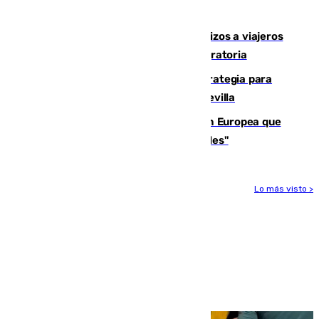
hectáreas
España establece controles fronterizos a viajeros
procedentes de Italia por la presión migratoria
El Ayuntamiento desarrolla una estrategia para
recuperar la identidad patrimonial de Sevilla
España e Italia garantizan a la Unión Europea que
sus controles fronterizos son "temporales"
Lo más visto >
Más noticias
Ver más >