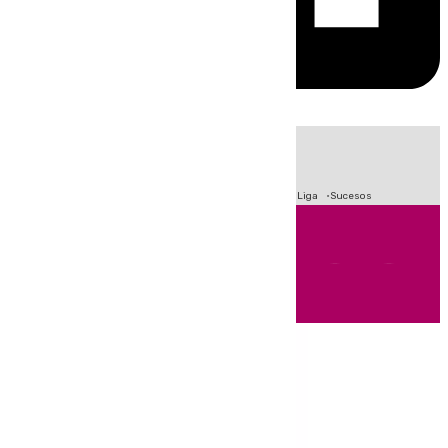
HOY
|
Fútbol
Primera División
Crisis Migratoria en Ceuta
LaLiga
Sucesos
Andalucía