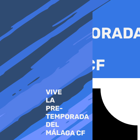
Ir
al
contenido
Tiktok