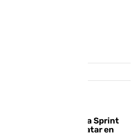
Andalucía
Piastri gana la carrera Sprint
del Gran Premio de Catar en