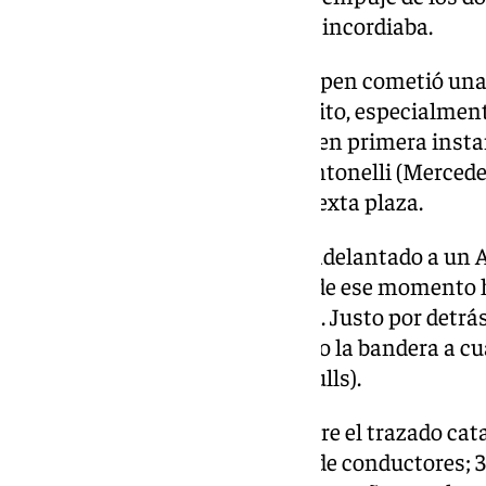
japonés Yuki Tsunoda también incordiaba.
Eso sí, el compañero de Verstappen cometió una
por exceder los límites del circuito, especialment
penalizado con 5 segundos que en primera instan
posición con respecto a Kimi Antonelli (Mercedes
infringió lo mismo y ‘bajó’ a la sexta plaza.
Por el camino, Antonelli había adelantado a un 
pista en la curva nº16 y que desde ese momento 
quedarse con el séptimo puesto. Justo por detrás
madrileño Carlos Sainz, que bajo la bandera a cua
francés Isack Hadjar (Racing Bulls).
Tras esta sosa carrera corta sobre el trazado cata
Norris en su lucha por el título de conductores; 