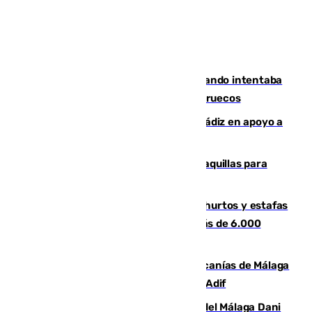
Fallece un joven tras caer al mar cuando intentaba
entrar en parapente a Ceuta desde Marruecos
CIES NO moviliza a la provincia de Cádiz en apoyo a
la respuesta humanitaria de Ceuta
El mercado de Jerez refrigera sus taquillas para
facilitar las compras a sus visitantes
Detenida una pareja por presuntos hurtos y estafas
en Málaga tras ser descubiertos con más de 6.000
euros
Retrasos y cancelaciones en el Cercanías de Málaga
por una avería en la infraestructura de Adif
Isco, la nueva mascota del jugador del Málaga Dani