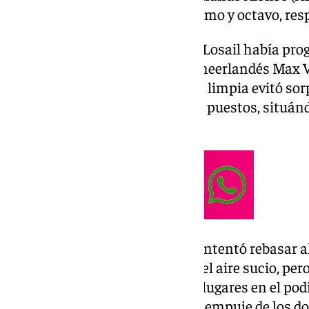
(Williams) han terminado séptimo y octavo, res
En el Circuito Internacional de Losail había pro
expectativa de ver remontar al neerlandés Max V
quedó a medias porque la salida limpia evitó sor
mundo remontó solamente dos puestos, situándos
Lando Norris (McLaren).
En la tercera vuelta, ‘Mad Max’ intentó rebasar a
gracias a su DRS y lidiando con el aire sucio, per
Piastri y Russell asentaron sus lugares en el pod
cedido puestos Alonso frente al empuje de los do