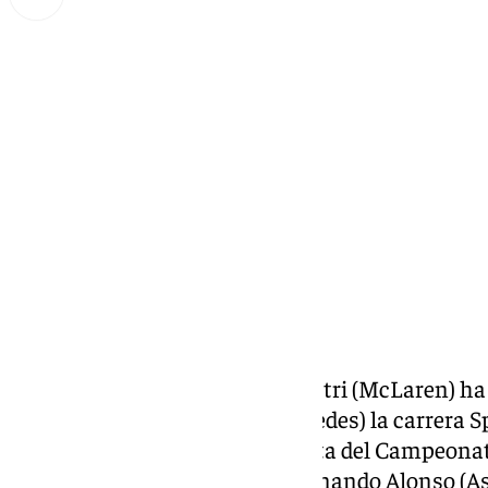
Miguel Alfonso
sábado, 29 noviembre 2025, 16:21
Compartir:
El piloto australiano Oscar Piastri (McLaren) h
del inglés George Russell (Mercedes) la carrera S
vigesimotercera y penúltima cita del Campeona
mientras que los españoles Fernando Alonso (As