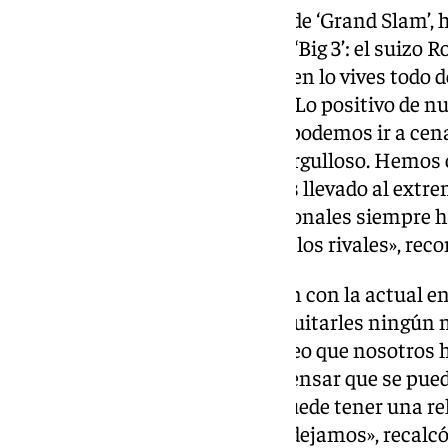
El balear, ganador de 22 títulos de ‘Grand Slam’,
con los otros dos miembros del ‘Big 3’: el suizo R
Djokovic. «Cuando eres más joven lo vives todo
los años, las cosas se suavizan. Lo positivo de 
terminado nuestras carreras y podemos ir a cen
eso es algo por lo que sentirse orgulloso. Hemo
importantes, pero no las hemos llevado al extre
en la pista y las relaciones personales siempre 
hasta una cierta amistad hacia los rivales», reco
También comparó esa situación con la actual en
el italiano Jannik Sinner. «Sin quitarles ningún 
quieren hacer las cosas bien, creo que nosotros
nuevas generaciones puedan pensar que se puede
necesidad de odiar al rival. Se puede tener una r
óptima. Es un buen legado que dejamos», recalcó