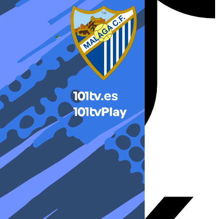
X-twitter