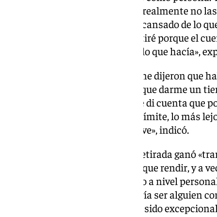
apurar mis opciones hasta que realmente no las
hacía, yo no me retiré por estar cansado de lo qu
motivación necesaria, yo me retiré porque el cu
yo seguía siendo feliz haciendo lo que hacía», ex
«Tuve una operación en la que me dijeron que h
completamente de ello, y tenía que darme un tie
Llegó un momento en el que me di cuenta que podí
para seguir. Llevé mi carrera al límite, lo más lej
todas las circunstancias que tuve», indicó.
Además, reconoció que tras la retirada ganó «tra
responsabilidad diaria de tener que rendir, y a v
no aptas para poder rendir, y eso a nivel person
no siendo todo lo feliz que debería ser alguien c
ha terminado una etapa que ha sido excepcional