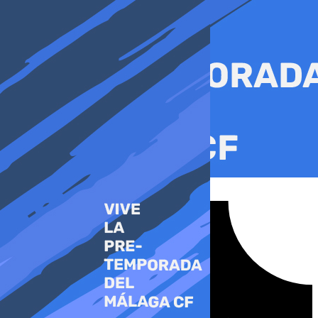
Ir
al
contenido
Tiktok