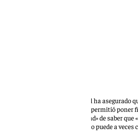
Miguel Alfonso
martes, 25 noviembre 2025, 12:13
Compartir:
El extenista español Rafa Nadal ha asegurado q
seguir compitiendo y que eso le permitió poner fi
convencimiento y la tranquilidad» de saber que 
además de reconocer que el éxito puede a veces 
infeliz».