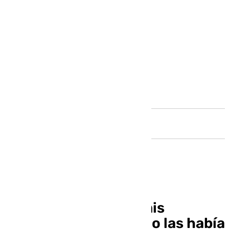
Andalucía
Rafa Nadal: «Apuré mis
opciones hasta que no las había