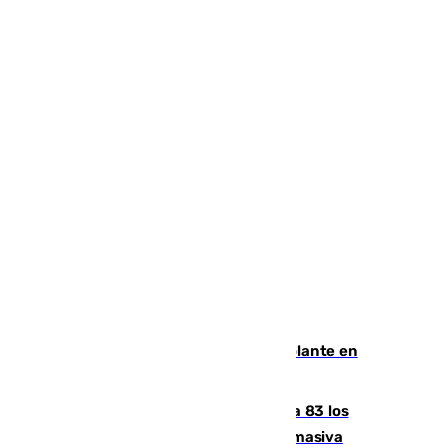
Muere un hombre de un infarto al volante en
Granada
La crisis migratoria de Ceuta eleva a 83 los
fallecidos en sus aguas tras la entrada masiva