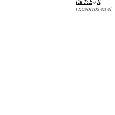
sociales:
Instagram
,
Facebook
,
Tik Tok
o
X
.
Puedes ponerte en contacto con nosotros en el
correo
informativos@101tv.es
Tags:
Últimas noticias