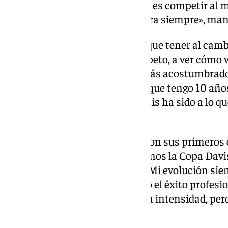
algo que me ha apasionado, que es competir al m
Son cosas que se quedan ahí para siempre», man
«Pasé por el respeto que tienes que tener al camb
te tienen que generar algún respeto, a ver cómo 
que va a ser distinta a lo que estás acostumbrad
carrera profesional, sino desde que tengo 10 añ
del tenis, pero el deporte y el tenis ha sido a lo 
añadió.
También recordó cómo le llegaron sus primeros é
a finales de 2004, cuando ganamos la Copa Davis
éxito mundial o uno más local. Mi evolución siem
a distintas edades. Cuando llegó el éxito profes
asumirlo. Todo es nuevo, mucha intensidad, pero 
era como persona», subrayó.