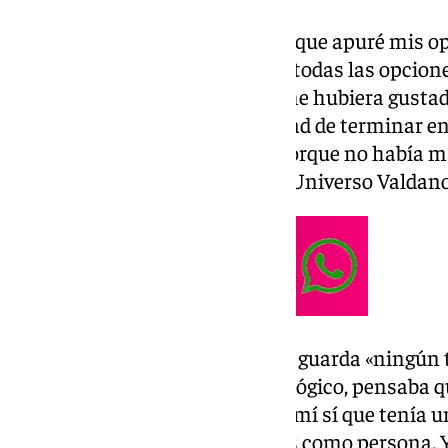
«Yo sí que estaba preparado porque apuré mis opc
de haber apurado hasta el final todas las opcione
compitiendo al nivel que a mí me hubiera gustad
convencimiento y la tranquilidad de terminar en
decisión que tenía que tomar porque no había má
límite», señaló en el programa ‘Universo Valdano
En este sentido, confesó que no guarda «ningún 
adiós. «Hay gente que, como es lógico, pensaba q
que no tenía sentido, pero para mí sí que tenía 
en consecuencia a lo que uno es como persona. Y