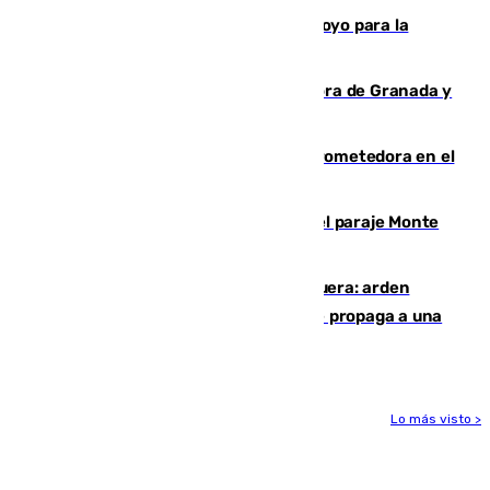
Venezuela agradece a España su apoyo para la
reconstrucción tras los terremotos
Arde un coche en el Puerto de la Mora de Granada y
provoca un incendio forestal
El año 2007, una generación muy prometedora en el
mundo del fútbol
Extinguido un incendio forestal en el paraje Monte
de la Tortuga de Málaga
Incendio en un vertedero de Antequera: arden
chatarra, muebles y palets y el fuego se propaga a una
zona de monte
Lo más visto >
Más noticias