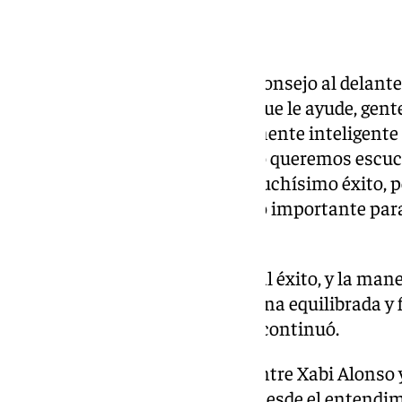
Mensaje a Lamine Yamal
En otro orden de cosas, dio un consejo al delan
Yamal. «Que se rodee de gente que le ayude, gente
Espero que él sea lo suficientemente inteligente
veces los personajes de éxito no queremos escuch
cuando eres un personaje de muchísimo éxito, p
vuelta a la vida real. Esto es algo importante par
joven», indicó.
«Hay muchas formas de llegar al éxito, y la maner
con él te puede hacer una persona equilibrada y 
haciendo una persona infeliz», continuó.
También analizó la situación entre Xabi Alonso y
«Creo que se arregla hablando, desde el entendim