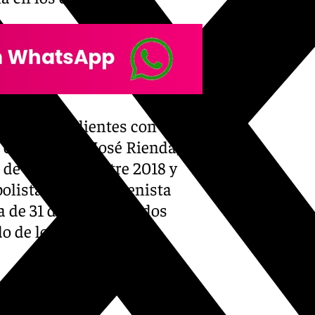
les independientes con cierta
e, como María José Rienda,
 de Deportes entre 2018 y
lista y tío del extenista
 de 31 directivos. Todos
do de los malaguistas,
objetivo