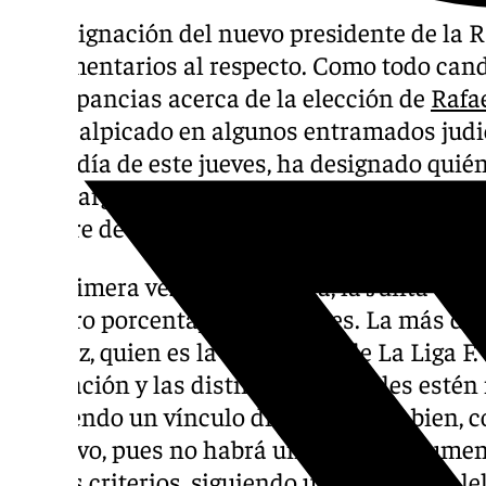
La designación del nuevo presidente de la R
de comentarios al respecto. Como todo cand
discrepancias acerca de la elección de
Rafa
visto salpicado en algunos entramados judic
mediodía de este jueves, ha designado qui
en el cargo, donde se encuentran algunas ca
nombre de Javier Tebas.
Por primera vez en la historia, la Junta es
y el otro porcentaje, de hombres. La más des
Álvarez, quien es la Presidenta de La Liga F
Federación y las distintas patronales estén
existiendo un vínculo directo. Ahora bien, c
negativo, pues no habrá una contraargument
ciertos criterios, siguiendo una línea parale