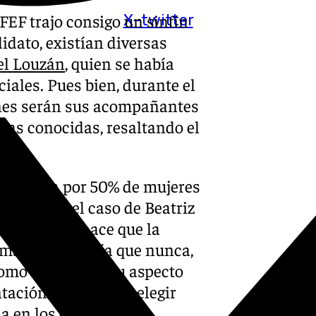
FEF trajo consigo un sinfín
X-twitter
idato, existían diversas
el Louzán
, quien se había
iales. Pues bien, durante el
énes serán sus acompañantes
ras conocidas, resaltando el
tá formada por 50% de mujeres
tacada es el caso de Beatriz
. Este hecho hace que la
 más en sintonía que nunca,
omo todo, tiene su aspecto
ación a la hora de elegir
la en los dos entes.