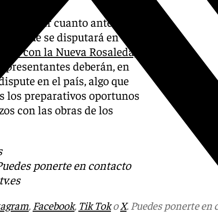
erá abordar cuanto antes los
030, que se disputará en
sede con la Nueva Rosaleda)
.
 representantes deberán, en
dispute en el país, algo que
dos los preparativos oportunos
zos con las obras de los
s
 Puedes ponerte en contacto
v.es
tagram
,
Facebook
,
Tik Tok
o
X
. Puedes ponerte en 