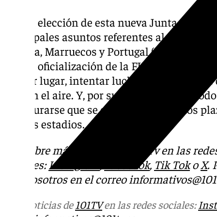
Con la elección de esta nueva Junta, se deb
principales asuntos referentes al Mundial 2
España, Marruecos y Portugal (
Málaga será 
Con la oficialización de la FIFA, los nuevos
primer lugar, intentar luchar que la final se 
está en el aire. Y, por supuesto, realizar to
y asegurarse que se cumplirán todos los pla
nuevos estadios.
Descubre más noticias de 101Tv en las rede
sociales:
Instagram
,
Facebook
,
Tik Tok
o
X
.
con nosotros en el correo
informativos@101t
Más noticias de
101TV
en las redes sociales:
Ins