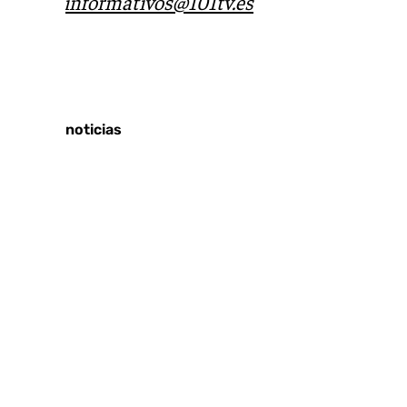
correo
informativos@101tv.es
Tags:
Últimas noticias