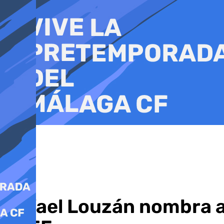
Ir
al
contenido
Rafael Louzán nombra a