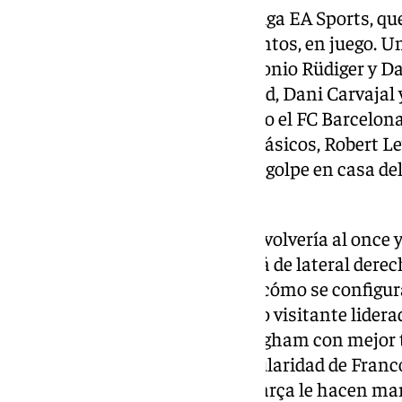
Todo ello, con el liderato de LaLiga EA Sports, q
con un colchón corto de dos puntos, en juego. Un
llegan sólo con las bajas de Antonio Rüdiger y D
Huijsen, Trent Alexander-Arnold, Dani Carvajal y
consolidarse en lo más alto. Pero el FC Barcelona
año pasado demoledor en los Clásicos, Robert 
ambiciona con dar de nuevo un golpe en casa del 
alto.
El central de origen neerlandés volvería al once
estar en si Fede Valverde seguirá de lateral dere
en estas lides como Rashford y cómo se configura
todo para frenar al mediocampo visitante liderad
buena noticia de un Jude Bellingham con mejor
Güler y la posible vuelta a la titularidad de Fra
en un Clásico. Las bajas en el Barça le hacen ma