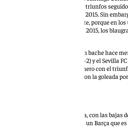
en Liga, ya que encadenan ocho triunfos seguido
su mejor racha desde febrero de 2015. Sin embarg
sinónimo de éxito recientemente, porque en los 
Chamartín, desde noviembre de 2015, los blaugr
ocasiones.
Los pupilos de Flick sufrieron un bache hace me
frente al Paris Saint-Germain (1-2) y el Sevilla FC 
esfumaron en cierto modo, primero con el triunfo
FC (2-1) y, fundamentalmente, con la goleada po
Champions.
Mbappé-Lamine Yamal
Las lesiones en la parte ofensiva, con las bajas
Lewandowski, no han frenado a un Barça que es e