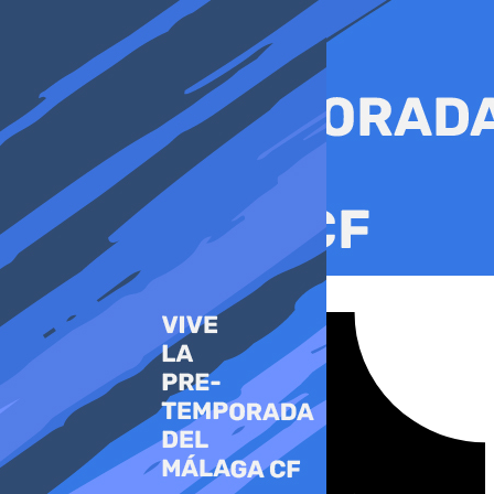
Ir
al
contenido
Tiktok