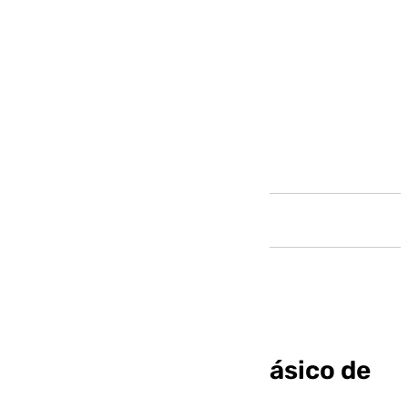
Andalucía
Real Madrid-Barça: clásico de
clásicos