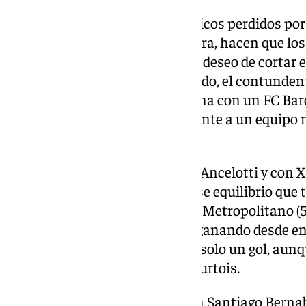
Precisamente, esos cuatro Clásicos perdidos por
marcador global de 16-7 en contra, hacen que los
con ánimo de revancha y con el deseo de cortar e
temporada pasada. En el recuerdo, el contunden
año en el feudo de Concha Espina con un FC Ba
todas las piezas engrasadas, frente a un equipo 
costuras.
Ahora, tras despedirse de Carlo Ancelotti y con X
encontrado en cierta manera ese equilibrio que ta
desde el varapalo del derbi en el Metropolitano (5
mucho más sólido en defensa, ganando desde en
las competiciones y encajando solo un gol, aunq
dar protagonismo a Thibaut Courtois.
Además, estará arropado por un Santiago Berna