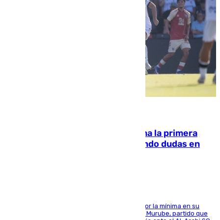
07.08.2026
El Málaga cae ante el Ceuta y suma la primera
derrota de la pretemporada dejando dudas en
defensa
El cuadro dirigido por Juanfran Funes perdió por la mínima en su
envite contra el conjunto caballa en el Alfonso Murube, partido que