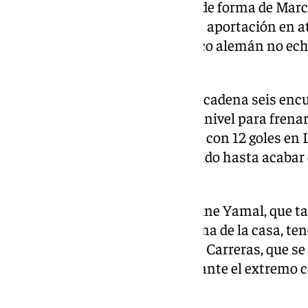
Liga, gracias al buen momento de forma de Marc
un doblete en Champions, y a la aportación en a
López, que permite que el técnico alemán no ec
Olmo.
Sin embargo, su defensa, que encadena seis encue
cero, deberá recuperar su mejor nivel para frenar
demostrado una voracidad letal con 12 goles en L
su primer Clásico fue despertando hasta acabar co
derrota, en el Lluis Companys.
Enfrente, el desparpajo de Lamine Yamal, que ta
año pasado con varios goles firma de la casa, te
de Bondy, que medir a un Álvaro Carreras, que se
fue capaz de rayar a buen nivel ante el extremo 
Champions.