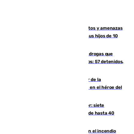
Detenido en Estepona por malos tratos y amenazas
de muerte a su pareja en presencia de sus hijos de 10
años y 11 meses
Desarticulada una red de tráfico de drogas que
introducía la mercancía desde Marruecos: 57 detenidos,
cuatro de ellos en Andalucía
Ferrán Torres, nombrado embajador de la
Comunidad Valenciana tras convertirse en el héroe del
Mundial
Andalucía sigue asfixiada por el calor: siete
provincias, en alerta por temperaturas de hasta 40
grados
Activado el nivel 2 de emergencia en el incendio