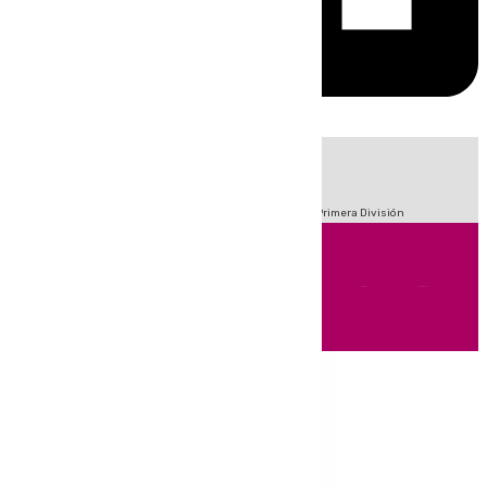
HOY
|
Fútbol
Sucesos
Crisis Migratoria en Ceuta
LaLiga
Primera División
Andalucía