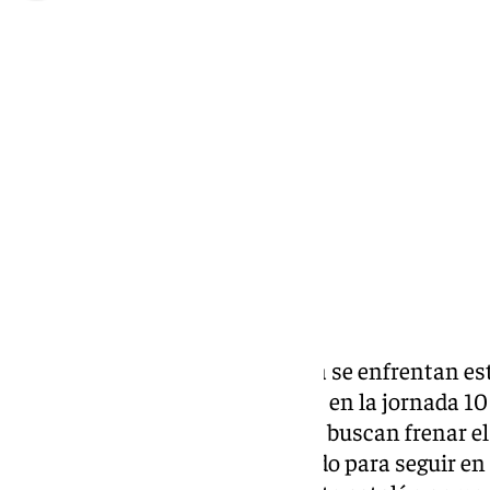
Pedro Jiménez
domingo, 26 octubre 2025, 11:11
Compartir:
El Real Madrid y el FC Barcelona se enfrentan es
Santiago Bernabéu (16.15 horas) en la jornada 10
un Clásico en el que los blancos buscan frenar e
goleadora sufrida el curso pasado para seguir en l