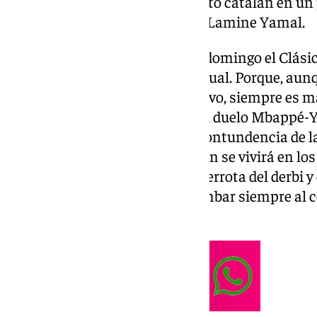
abrir una brecha ante el conjunto catalán en un
sobre el duelo Kylian Mbappé y Lamine Yamal.
El feudo madridista acoge este domingo el Clásic
que se puede ver en el fútbol actual. Porque, au
pronto para decir que sea decisivo, siempre es m
rivalidad entre ambos clubes. El duelo Mbappé-
dominará los 90 minutos y la contundencia de la
claves de un choque que también se vivirá en los 
un Xabi Alonso exigido tras la derrota del derbi 
pasado dio con la tecla para tumbar siempre al
ausente por sanción.