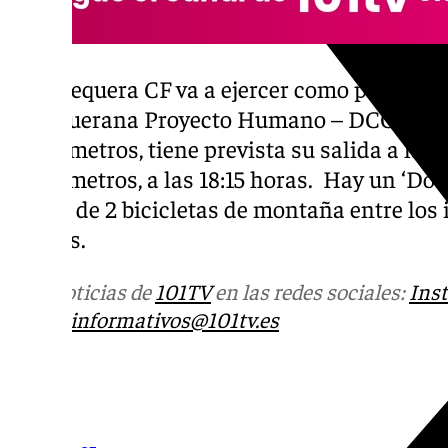
El Antequera CF va a ejercer como padrino d
Antequerana Proyecto Humano – DCOOP» . L
5.500 metros, tiene prevista su salida a las 1
1.600 metros, a las 18:15 horas. Hay un ‘Dor
sorteo de 2 bicicletas de montaña entre los
regalos.
Más noticias de
101TV
en las redes sociales:
Ins
correo
informativos@101tv.es
Tags: