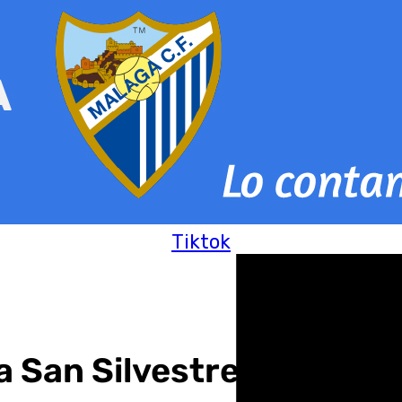
Tiktok
la San Silvestre anteque