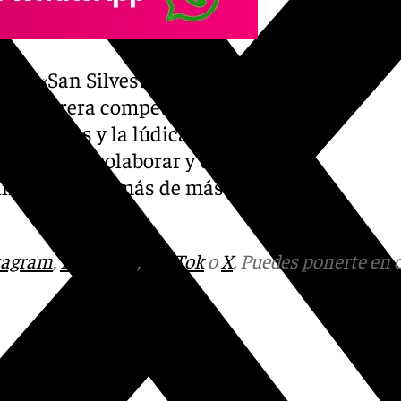
e la «San Silvestre
a carrera competitiva, de
7:30 horas y la lúdica, de
sal 0’ para colaborar y un
 inscritos, además de más
tagram
,
Facebook
,
Tik Tok
o
X
. Puedes ponerte en 