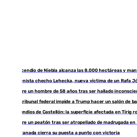
El incendio de Niebla alcanza las 8.000 hectáreas y ma
El tenista checho Lehecka, nueva víctima de un Rafa J
Muere un hombre de 58 años tras ser hallado inconsci
Un tribunal federal impide a Trump hacer un salón de ba
Incendios de Castellón: la superficie afectada en Tírig 
Muere un peatón tras ser atropellado de madrugada en l
El Granada cierra su puesta a punto con victoria