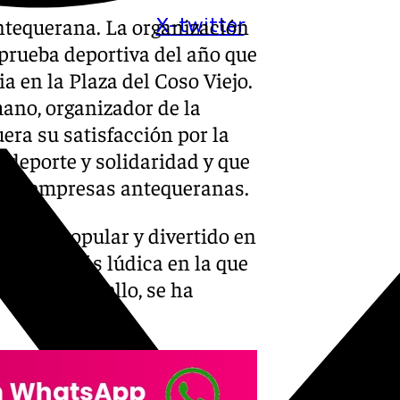
antequerana. La organización
X-twitter
 prueba deportiva del año que
a en la Plaza del Coso Viejo.
ano, organizador de la
ra su satisfacción por la
 deporte y solidaridad y que
rias empresas antequeranas.
evento popular y divertido en
 y otra más lúdica en la que
les y, para ello, se ha