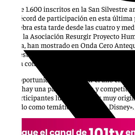
Más de 1.600 inscritos en la San Silvestre 
bate récord de participación en esta última
se celebra esta tarde desde las cuatro y medi
Desde la Asociación Resurgir Proyecto Hum
carrera, han mostrado en Onda Cero Anteque
respuesta un año más a esta prueba que une
cuenta con el apoyo del Ayuntamiento y va
¡Una oportunidad de despedir el año en un 
el que hay una parte deportiva y competitiva
los participantes lucen disfraces muy origina
ofrecido como temática: «Películas Disney».