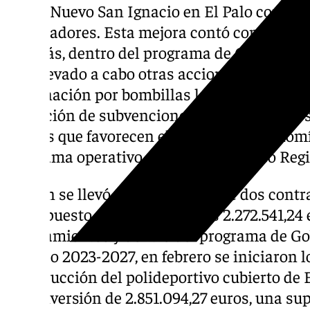
fútbol Nuevo San Ignacio en El Palo con ca
espectadores. Esta mejora contó con un pre
Además, dentro del programa de Gobierno m
han llevado a cabo otras acciones como es l
iluminación por bombillas leds en 24 espaci
obtención de subvenciones para proyectos 
locales que favorecen el paso a una economí
programa operativo del Fondo Europeo Regio
El plan se llevó a cabo a través de dos contra
presupuesto global alcanzó los 2.272.541,24 
equipamientos y dentro del programa de Go
periodo 2023-2027, en febrero se iniciaron l
construcción del polideportivo cubierto de 
una inversión de 2.851.094,27 euros, una sup