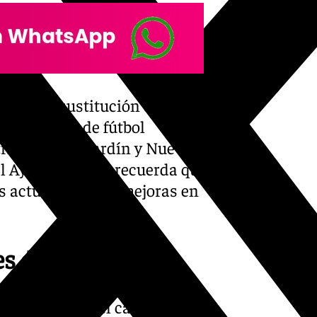
ajos de sustitución de
 los campos de fútbol
rito Ciudad Jardín y Nuevo
el Ayuntamiento recuerda que
as actuaciones de mejoras en
es deportivas
ente la grada del campo de