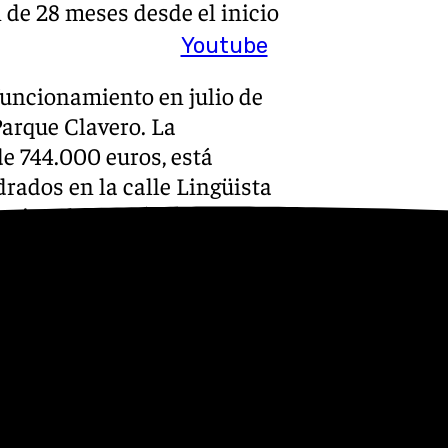
 de 28 meses desde el inicio
Youtube
funcionamiento en julio de
Parque Clavero. La
e 744.000 euros, está
rados en la calle Lingüista
uncional donde se pueden
e cohesión social, ya que, con
renamiento al aire libre y
s
 Puedes ponerte en contacto
v.es