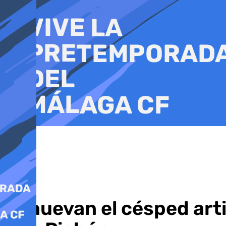
Ir
al
contenido
Renuevan el césped artif