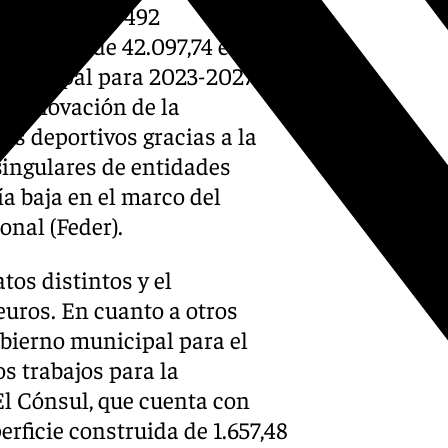
pacidad para 492
supuesto de 42.097,74 euros.
unicipal para 2023-2027, se
a renovación de la
os deportivos gracias a la
singulares de entidades
a baja en el marco del
nal (Feder).
tos distintos y el
euros. En cuanto a otros
bierno municipal para el
os trabajos para la
El Cónsul, que cuenta con
erficie construida de 1.657,48