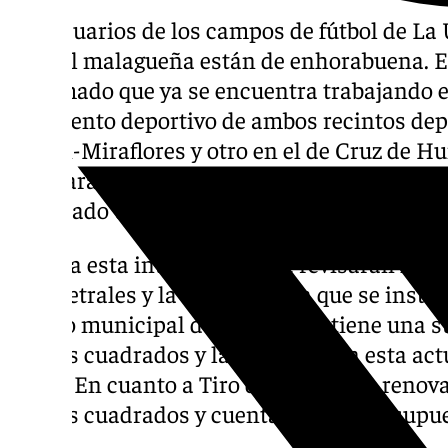
Los usuarios de los campos de fútbol de La 
capital malagueña están de enhorabuena. 
informado que ya se encuentra trabajando e
pavimento deportivo de ambos recintos depor
Bailén-Miraflores y otro en el de Cruz de Hu
renovarán casi diez mil metros cuadrados de
destinado una partida de medio millón de e
Junto a esta intervención, se revisarán los
perimetrales y la base sobre la que se instala
campo municipal de La Unidad tiene una sup
metros cuadrados y la inversión en esta ac
euros. En cuanto a Tiro de Pichón, se renova
metros cuadrados y cuenta con un presupues