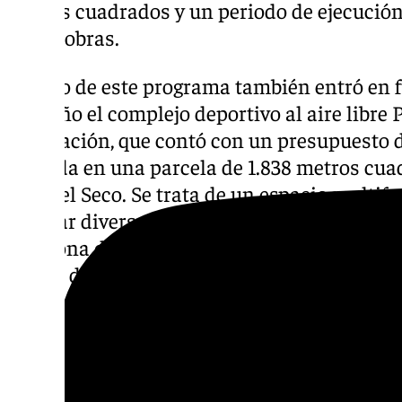
metros cuadrados y un periodo de ejecución
de las obras.
Dentro de este programa también entró en 
este año el complejo deportivo al aire libre 
instalación, que contó con un presupuesto d
ubicada en una parcela de 1.838 metros cuad
Manuel Seco. Se trata de un espacio multif
realizar diversas actividades saludables y d
una zona de juegos infantiles, wellness, ent
juegos de mesa.
Descubre más noticias de 101Tv en las rede
sociales:
Instagram
,
Facebook
,
Tik Tok
o
X
.
con nosotros en el correo
informativos@101t