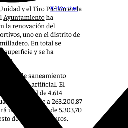
Unidad y el Tiro Pichón en la
X-twitter
El
Ayuntamiento
ha
n la renovación del
tivos, uno en el distrito de
milladero. En total se
 superficie y se ha
uros.
 canales de saneamiento
 el césped artificial. El
erficie total de 4.614
tuación asciende a 263.200,87
rá una superficie de 5.303,70
to de 291.159, 70 euros.