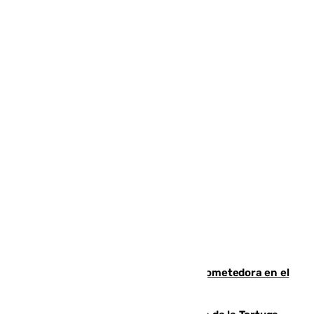
El año 2007, una generación muy prometedora en el
mundo del fútbol