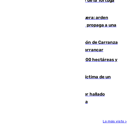
Incendio forestal en el paraje Monte de la Tortuga
de Málaga
Incendio en un vertedero de Antequera: arden
chatarra, muebles y palets y el fuego se propaga a una
zona de monte
Las Palmas conquista el Trofeo Ramón de Carranza
y somete a un Cádiz que no termina de arrancar
El incendio de Niebla alcanza las 8.000 hectáreas y
mantiene desalojadas a 474 personas
El tenista checho Lehecka, nueva víctima de un
Rafa Jódar que está siendo imparable
Muere un hombre de 58 años tras ser hallado
inconsciente en una piscina en Cómpeta
Lo más visto >