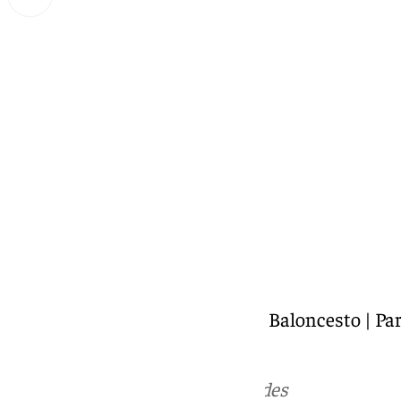
Miguel Alfonso
viernes, 13 septiembre 2024, 11:46
Compartir:
Al Riyadi Beirut Club vs Unicaja Baloncesto | Par
Intercontinental FIBA
Más noticias de
101TV
en las redes