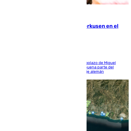
08.08.2026
El Sevilla se desinfla ante el Leverkusen en el
último ensayo (1-2)
El conjunto de Luis García se adelantó con un golazo de Miguel
Sierra y ofreció buenas sensaciones durante buena parte del
encuentro, pero acabó cediendo ante el empuje alemán