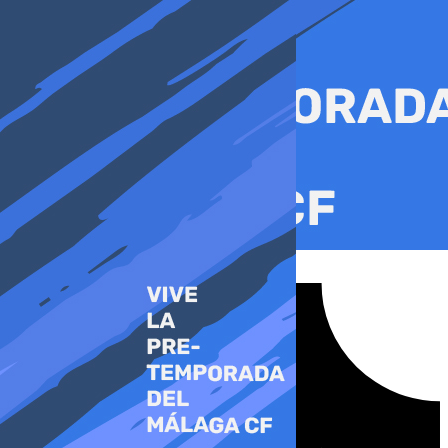
Ir
al
contenido
Tiktok