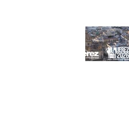
Portada
Andalucía
Sevilla
Málaga
Granada
España