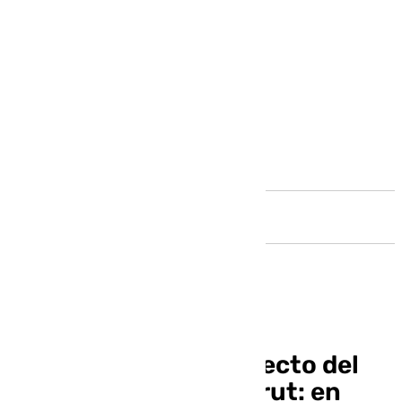
Andalucía
Retransmisión en directo del
Unicaja-Al Riyadi Beirut: en