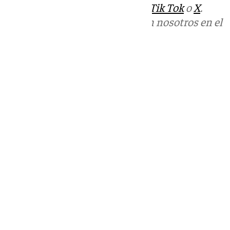
sociales:
Instagram
,
Facebook
,
Tik Tok
o
X
.
Puedes ponerte en contacto con nosotros en el
correo
informativos@101tv.es
Tags:
Unicaja Baloncesto
Últimas noticias