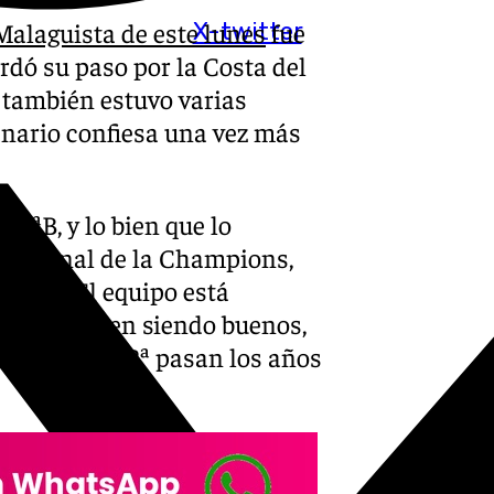
alaguista de este lunes
fue
X-twitter
rdó su paso por la Costa del
e también estuvo varias
anario confiesa una vez más
2ªB, y lo bien que lo
 la final de la Champions,
ntera. El equipo está
cado, siguen siendo buenos,
 bien. En la 2ª pasan los años