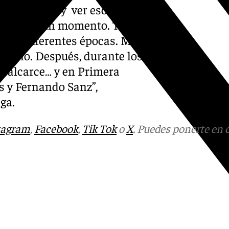
 Fue entrar y ver eso, te vas
o y llega un momento. Todos
 Son diferentes épocas. Mis
 Quino. Después, durante los
 Valcarce… y en Primera
s y Fernando Sanz”,
ga.
tagram
,
Facebook
,
Tik Tok
o
X
. Puedes ponerte en 