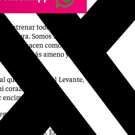
s a entrenar todos los días
 con ahora. Somos unos
n, lo que hacen como hobby.
es, todo es más ameno y
l que lo vean en el Levante,
 mi corazón es 1000%
or encima”.
egué en el 97 era que
Llego en diciembre viendo
 lo mismo que yo. Eran una