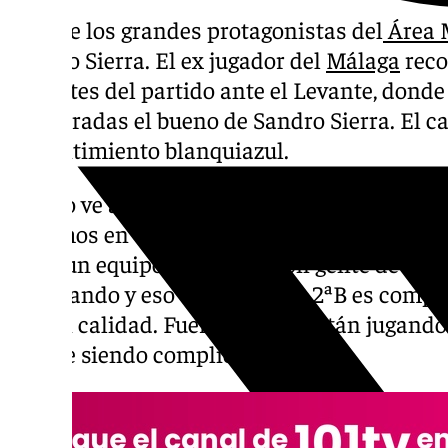
Uno de los grandes protagonistas del
Área M
Sandro Sierra. El ex jugador del
Málaga
reco
Sol antes del partido ante el Levante, dond
temporadas el bueno de Sandro Sierra. El c
su sentimiento blanquiazul.
¿Cómo ve al equipo? “Después del descenso a 
pasamos en el ascenso que canté el gol como
veo a un equipo creciendo con gente de la ca
puntuando y eso es bueno. En 2ªB es compli
tienen calidad. Fuera de casa están jugando
y sigue siendo complicado”.