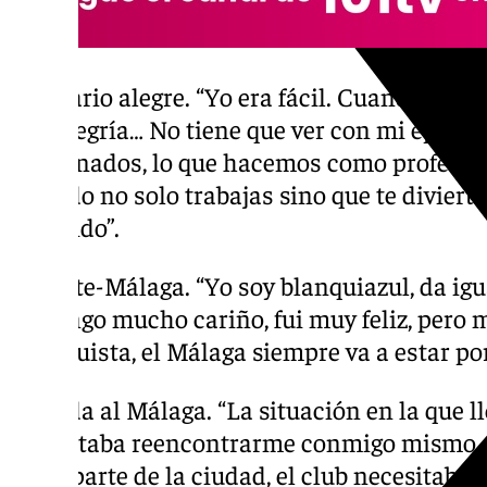
Vestuario alegre. “Yo era fácil. Cuando tú va
con alegría… No tiene que ver con mi época
afortunados, lo que hacemos como profesió
Cuando no solo trabajas sino que te diviert
divertido”.
Levante-Málaga. “Yo soy blanquiazul, da igua
les tengo mucho cariño, fui muy feliz, pero
malaguista, el Málaga siempre va a estar p
Llegada al Málaga. “La situación en la que ll
necesitaba reencontrarme conmigo mismo. 
que, aparte de la ciudad, el club necesitaba