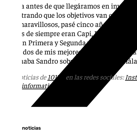
familia antes de que llegáramos en invierno.
encontrando que los objetivos van creciend
eran maravillosos, pasé cinco años y medio.
amigos de siempre eran Capi, Basti, Roteta,
años en Primera y Segunda vinieron Rufete,
llegan dos de mis mejores amigos; Contrera
terminaba Sandro sobre su etapa en el Mála
Más noticias de
101TV
en las redes sociales:
Ins
correo
informativos@101tv.es
Tags:
Últimas noticias