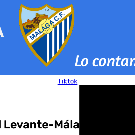
Tiktok
l Levante-Málaga: «El Má