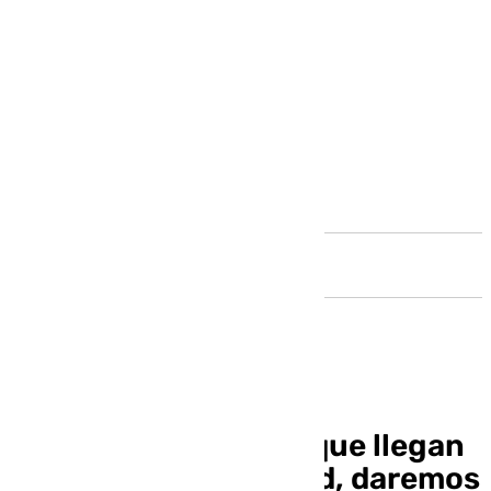
Andalucía
Sergio Ruiz: «Ahora que llegan
los partidos de verdad, daremos