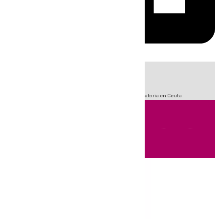
HOY
|
Sucesos
Fútbol
LaLiga
Primera División
Crisis Migratoria en Ceuta
Andalucía