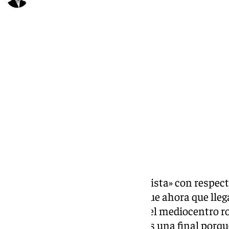
Chema Ruiz
jueves, 20 marzo 2025, 13:52
Compartir:
Sergio Ruiz se mantiene «optimista» con respect
del
Granada
. «Estoy seguro de que ahora que lleg
daremos la cara», ha sostenido el mediocentro r
antes de recibir al Oviedo. «No es una final por