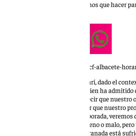
aquí a final de temporada tenemos que hacer para
ha agregado.
https://www.101tv.es/granada-cf-albacete-hora
Cuestionado sobre la meta nazarí, dado el conte
rechazar al ascenso directo, si bien ha admitido q
vamos a vender la moto, pero decir que nuestro ob
sino el ‘play-off’, no va a cambiar que nuestro pro
Tenerife y ganar. A final de temporada, veremo
que cumplimos o no, qué fue bueno o malo, pero 
incidido, consciente de que el Granada está sufr