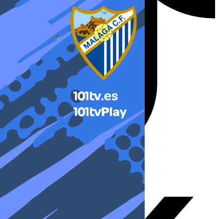
X-twitter