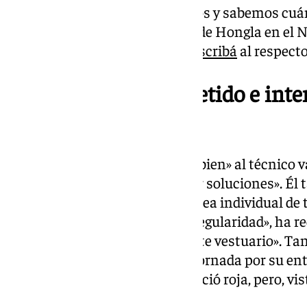
evitables». «Todos somos adultos y sabemos cuá
encogido, cuestionado sobre el de Hongla en el 
matizado que
la respuesta de Escribá
al respecto
«Escribá está muy metido e int
soluciones»
En esta línea, ha afirmado ver «bien» al técnico
autocrítico e intentando buscar soluciones». Él
«bien, con ganas, fuerte». «La línea individual de
como la del equipo, que es la irregularidad», ha 
que «hay gente preparada en este vestuario». Ta
debió ser expulsado la pasada jornada por su ent
ver. «A mí en directo no me pareció roja, pero, vi
clarísima», ha valorado.