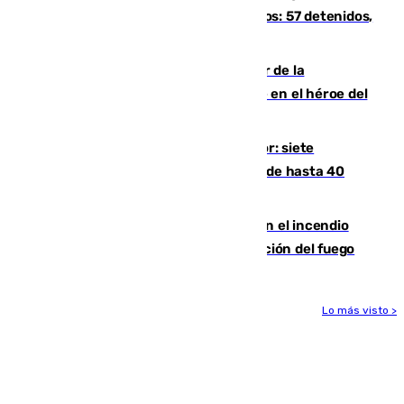
introducía la mercancía desde Marruecos: 57 detenidos,
cuatro de ellos en Andalucía
Ferrán Torres, nombrado embajador de la
Comunidad Valenciana tras convertirse en el héroe del
Mundial
Andalucía sigue asfixiada por el calor: siete
provincias, en alerta por temperaturas de hasta 40
grados
Activado el nivel 2 de emergencia en el incendio
forestal de Niebla por la compleja evolución del fuego
Lo más visto >
Más noticias