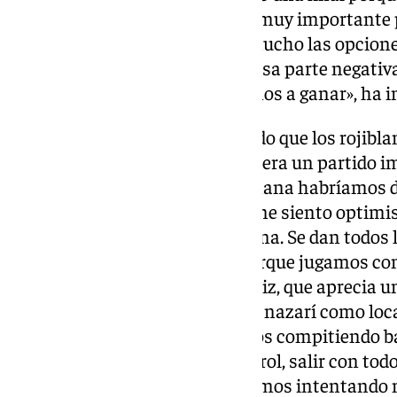
partidos, pero es un encuentro muy importante po
van a siete puntos y se alejan mucho las opcione
pero no estamos pensando en esa parte negativa
mentalidad positiva de que vamos a ganar», ha i
El centrocampista ha reconocido que los rojibla
perder en Cádiz. «Sabíamos que era un partido i
conseguido la victoria, esta semana habríamos 
meternos en ‘play-off’, pero yo me siento optimis
Hemos preparado bien la semana. Se dan todos lo
semana para que sea bueno, porque jugamos con 
directo», ha esgrimido Sergio Ruiz, que aprecia un
entre el rendimiento del cuadro nazarí como loca
«En los partidos de casa estamos compitiendo b
nos está costando tener el control, salir con tod
Es algo que hablamos, que estamos intentando m