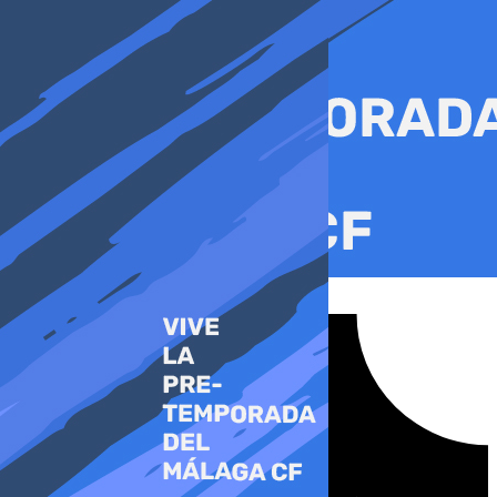
Ir
al
contenido
Tiktok