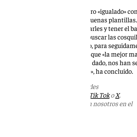
Este sábado, espera un encuentro «igualado» con
que quieren ascender y tienen buenas plantillas. 
intentar marcar pronto, dominarles y tener el b
que ellos también nos quieran buscar las cosqui
bastante claras», ha continuado, para seguidame
descontento de los aficionados, que «la mejor m
victoria». «A poco que les hemos dado, nos han
demostrar, darles algo a cambio», ha concluido.
Más noticias de
101TV
en las redes
sociales:
Instagram
,
Facebook
,
Tik Tok
o
X
.
Puedes ponerte en contacto con nosotros en el
correo
informativos@101tv.es
Tags: