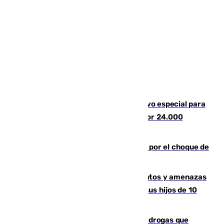
La Guardia Civil prepara un dispositivo especial para
el eclipse del 12 de agosto compuesto por 24.000
agentes
Cortado el Cercanías C-2 de Málaga por el choque de
un tren con una catenaria caída
Detenido en Estepona por malos tratos y amenazas
de muerte a su pareja en presencia de sus hijos de 10
años y 11 meses
Desarticulada una red de tráfico de drogas que