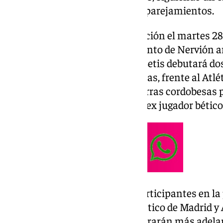
para la configuración de los emparejamientos.
El Sevilla FC abrirá su participación el martes 28
visitando al CD Toledo. El conjunto de Nervión 
domicilio. Por su parte, el Real Betis debutará do
octubre también a las 21.00 horas, frente al Atlé
Manuel Pellegrini viajarán a tierras cordobesas
tiene en sus filas a Sergio León, ex jugador bético
Cabe recordar que los cuatro participantes en 
(FC Barcelona, Real Madrid, Atlético de Madrid y
esta primera ronda y se incorporarán más adela