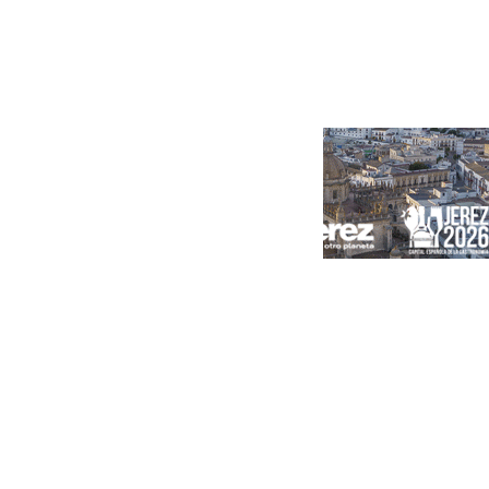
Portada
Andalucía
Sevilla
Málaga
Granada