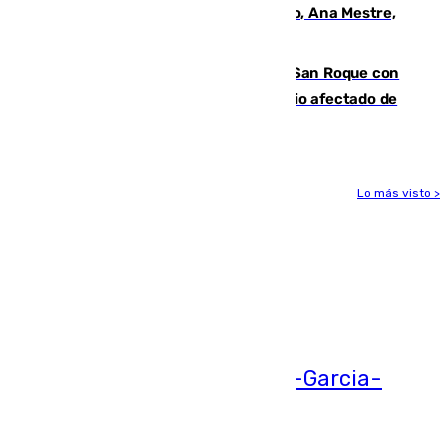
La nueva presidenta del Parlamento, Ana Mestre,
hace parada institucional en Cádiz
Estabilizado el incendio forestal de San Roque con
19 familias aún desalojadas y un domicilio afectado de
gravedad
Lo más visto >
Más noticias
Ver más >
05.08.2026