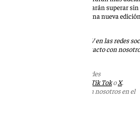
Sevilla FC como Real Betis buscarán superar sin
obstáculo en su camino hacia una nueva edición
clubes mantienen gran ilusión.
Descubre más noticias de 101TV en las redes soc
Tok
o
X
. Puedes ponerte en contacto con nosotro
correo
informativos@101tv.es
Más noticias de
101TV
en las redes
sociales:
Instagram
,
Facebook
,
Tik Tok
o
X
.
Puedes ponerte en contacto con nosotros en el
correo
informativos@101tv.es
Tags:
Últimas noticias