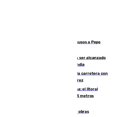
Granada despide con lágrimas y aplausos a Pepe
Habichuela
Un futbolista de 24 años muere tras ser alcanzado
por un rayo durante un partido en Tailandia
Muere un conductor tras salirse de la carretera con
su turismo en la A-480 a la altura de Jerez
Julio supera a junio en basura marina: el litoral
occidental malagueño recoge más de 33 metros
cúbicos de residuos
El Cádiz se afila ante un Granada en obras