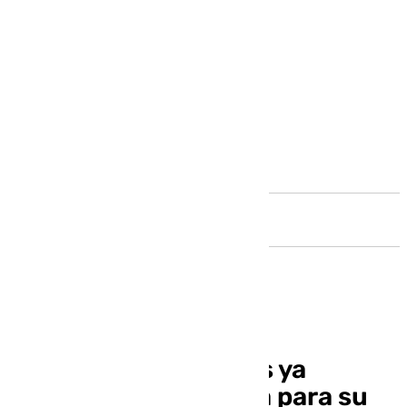
Andalucía
Sevilla FC y Real Betis ya
conocen fecha y hora para su