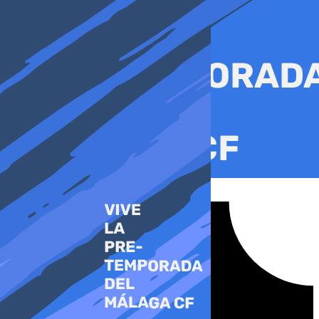
Ir
al
contenido
Tiktok