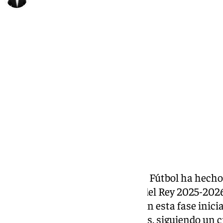
Alberto Romera
viernes, 10 octubre 2025, 12:49
Compartir:
La Real Federación Española de Fútbol ha hecho o
de la primera ronda de la Copa del Rey 2025-202
eliminatorias a partido único. En esta fase inici
categoría ejercerán como locales, siguiendo un c