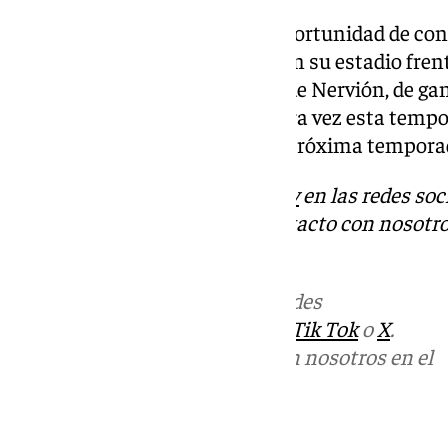
Este fin de semana tendrá la oportunidad de con
domingo a las 16:45 se medirá en su estadio frent
no se lo pondrá nada fácil. Los de Nervión, de ga
manera consecutiva por primera vez esta tempor
mucho a una plaza europea la próxima tempora
Descubre más noticias de
101Tv
en las redes soc
Tok
o
X
. Puedes ponerte en contacto con nosotro
informativos@101tv.es
Más noticias de
101TV
en las redes
sociales:
Instagram
,
Facebook
,
Tik Tok
o
X
.
Puedes ponerte en contacto con nosotros en el
correo
informativos@101tv.es