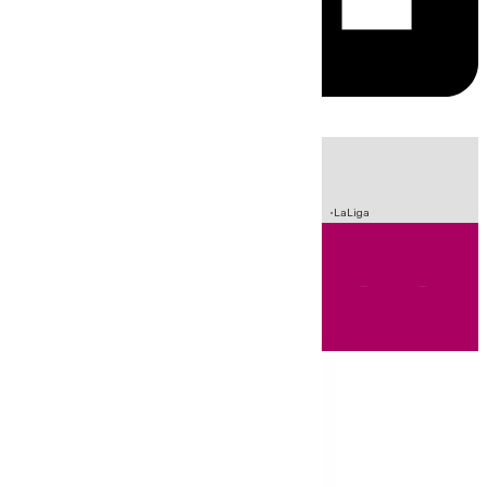
HOY
|
Sucesos
Incendios
Fútbol
Crisis Migratoria en Ceuta
LaLiga
Andalucía