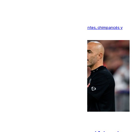
Bioparc Valencia analizará la reacción de elefantes, chimpancés y
tortugas durante el fenómeno astronómico
09.08.2026