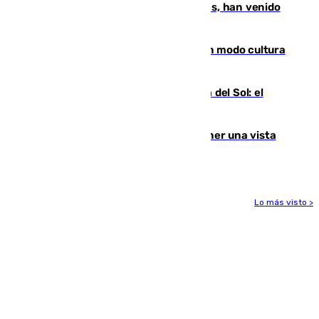
parte de los que han venido son víctimas, han venido
engañados"
Torrenueva Costa pone el verano en modo cultura
con actividades para todos los públicos
Este es el palmarés del Trofeo Costa del Sol: el
Málaga lidera la tabla con 12 triunfos
Estos son los mejores sitios para tener una vista
privilegiada del eclipse en Andalucía
Lo más visto >
Más noticias
Ver más >