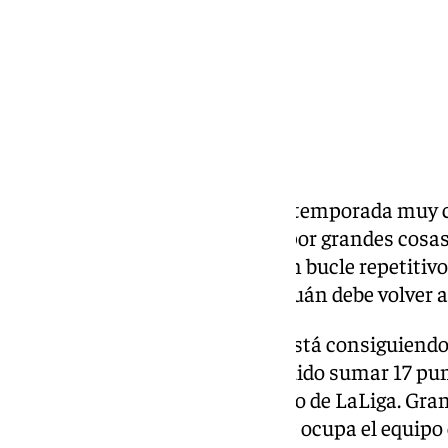
El
Sevilla FC
está teniendo una temporada muy 
parece que se mete en la pelea por grandes cosas,
poco más. Se convierte así en un bucle repetitivo
posible. El Ramón Sánchez Pizjuán debe volver a 
Lejos de su feudo, el Sevilla FC está consiguiend
hasta el momento han conseguido sumar 17 punt
supone ser el sexto mejor equipo de LaLiga. Gran
respaldar la buena posición que ocupa el equipo e