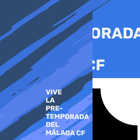
Ir
al
contenido
Tiktok