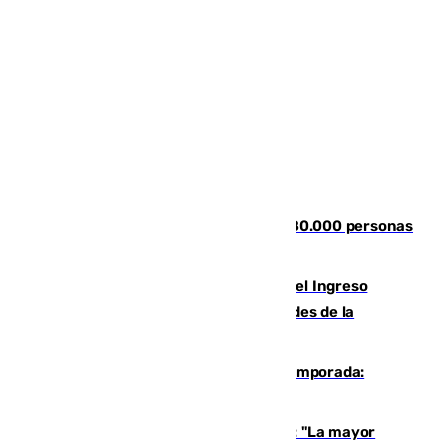
Nuevos datos de la crisis en Ceuta: 80.000 personas
se colaron durante la entrada masiva
Cádiz aumenta un 15% en el cobro del Ingreso
Mínimo Vital junto a otras particularidades de la
provincia
La 'delicatessen' de Isco en la pretemporada:
pisadita y cañito ante el Bournemouth
Un testimonio del colapso en Ceuta: "La mayor