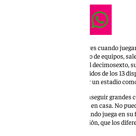
Aunque sus números son mejores cuando juegan 
clasificación general con el resto de equipos, sal
sexto mejor equipo, pasa a ser el decimosexto
ha conseguido ganar cinco partidos de los 13 di
pobres para lo que supone tener un estadio co
Si de verdad el equipo quiere conseguir grandes c
hacer el Sevilla FC es afianzarse en casa. No pue
tenga números de descenso cuando juega en su f
aprovechar el empuje de su afición, que los dif
LaLiga.