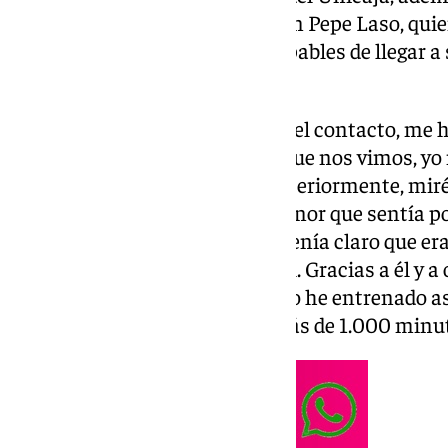
Scariolo, se ha reencontrado con Pepe Laso, quie
y prácticamente uno de los culpables de llegar a 
día.
Pepe Laso: «Hemos mantenido el contacto, me h
que ha podido. La primera vez que nos vimos, yo 
miraba mucho baloncesto. Posteriormente, miré
historial y fui consciente del honor que sentía 
Fue fácil desde el principio, yo tenía claro que 
jugar al baloncesto de este nivel. Gracias a él y 
crear mi historia.
Yo creo que no he entrenado as
Hicimos los cálculos y jugué más de 1.000 minu