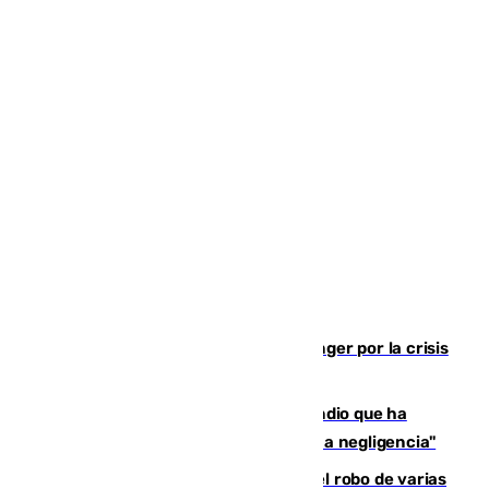
El Barça cancela un amistoso en Tánger por la crisis
en la frontera con Ceuta
El acalde de Niebla cree que el incendio que ha
afectado a dos aldeas se originó "por una negligencia"
Golpe cofrade en Jaén: investigan el robo de varias