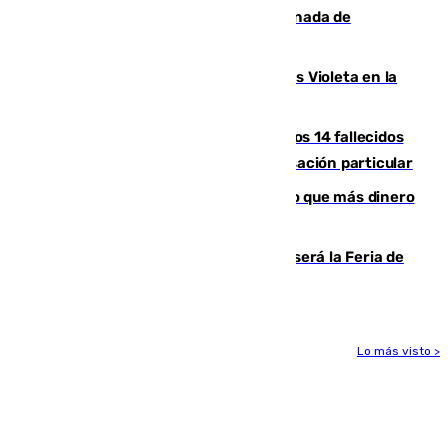
joyas de la Virgen de la Fuensanta Coronada de
Alcaudete
Con Málaga exige duplicar los Puntos Violeta en la
Feria de Málaga
La Justicia ofrece a las familias de los 14 fallecidos
en el incendio de Los Gallardos ser acusación particular
Juanlu Sánchez, el sexto canterano que más dinero
deja en las arcas del Sevilla
Talleres, escape room y música: así será la Feria de
la Juventud Cofrade de Málaga
Lo más visto >
Más noticias