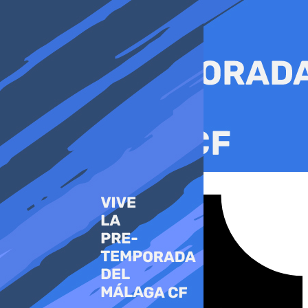
Ir
al
contenido
Tiktok