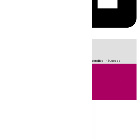
HOY
|
Fútbol
Crisis Migratoria en Ceuta
Primera División
Incendios
Sucesos
Andalucía