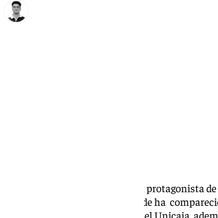
Ignacio Pérez
martes, 12 noviembre 2024, 23:02
Compartir:
El cajista Tyson Pérez ha sido el protagonista d
101 Televisión ‘Zona Verde’,
donde ha comparecido
selección española. El jugador del Unicaja, adem