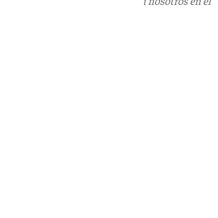
Puedes ponerte en contacto con nosotros en el
correo
informativos@101tv.es
Tags:
Últimas noticias