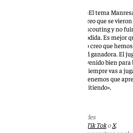
Derrota ante el BAXI Manresa: «
El tema Manresa 
Fuimos a intentar ganar, pero creo que se vieron
muy alto. Hicieron muy bien el scouting y no fui
algo jodido, la plantilla estaba jodida. Es mejor
jugándonos algo importante. Yo creo que hemos 
creciendo y con esta mentalidad ganadora. El ju
Estábamos muy arriba, nos ha venido bien para 
complicado ganar siempre, no siempre vas a juga
trabajan muy bien, es algo que tenemos que ap
herramientas para seguir compitiendo».
Más noticias de
101TV
en las redes
sociales:
Instagram
,
Facebook
,
Tik Tok
o
X
.