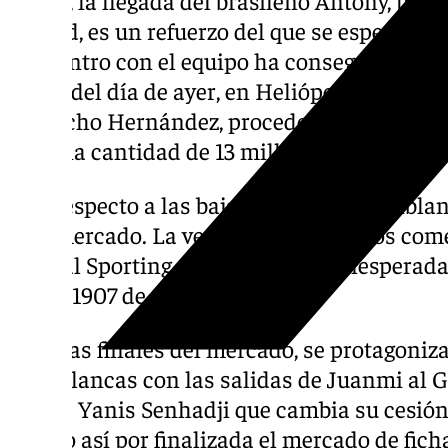
United, es un refuerzo del que se espera mu
encuentro con el equipo ha conseguido su 
horas del día de ayer, en Heliópolis cerraba
de Cucho Hernández, procedente del Columb
por una cantidad de 13 millones de euros.
Con respecto a las bajas, el equipo verdibla
este mercado. La ventana de traspasos come
Silva al Sporting de Portugal y la inesperad
Como 1907 de Cesc Fábregas.
Los días finales del mercado, se protagoniza
verdiblancas con las salidas de Juanmi al Ge
Vigo y Yanis Senhadji que cambia su cesión
Dando así por finalizada el mercado de fich