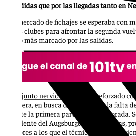
despedidas que por las llegadas tanto en N
Este mercado de fichajes se esperaba con má
ambos clubes para afrontar la segunda vuel
estado más marcado por las salidas.
El
conjunto nervionense
se ha reforzado co
delantera, en busca de acabar con la falta de
durante la primera parte de la temporada. S
procedente del Augsburgo y Akor Adams, pro
jugadores a los que el técnico García Pimien