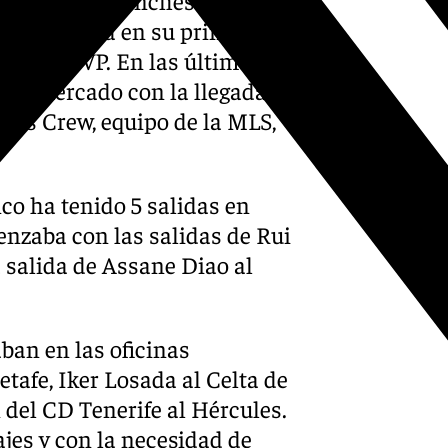
cho y que ya en su primer
primer MVP. En las últimas
n el mercado con la llegada
us Crew, equipo de la MLS,
nco ha tenido 5 salidas en
nzaba con las salidas de Rui
a salida de Assane Diao al
ban en las oficinas
tafe, Iker Losada al Celta de
 del CD Tenerife al Hércules.
ajes y con la necesidad de