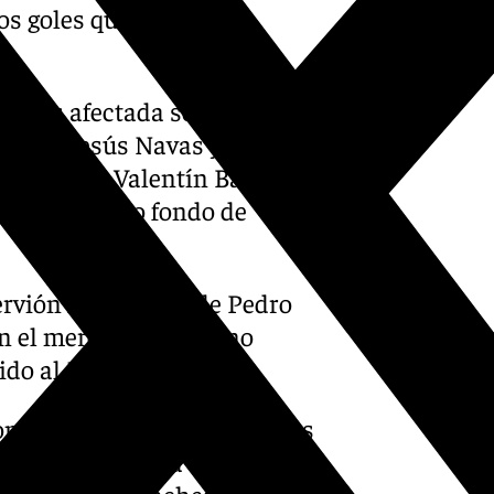
os goles que tanto está
que más afectada se ha visto
ada de Jesús Navas y las
 salida de Valentín Barco, la
elta con poco fondo de
rvión han sido la de Pedro
en el mercado de verano
ido al Middlesbrough.
nseguido reforzarse con dos
fuerzos ilusiona a la afición
ocedente del Manchester