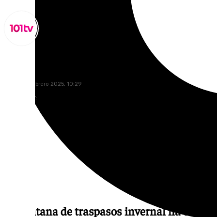
Lynx Devs
martes, 4 febrero 2025, 10:29
Compartir:
La ventana de traspasos invernal ha estad