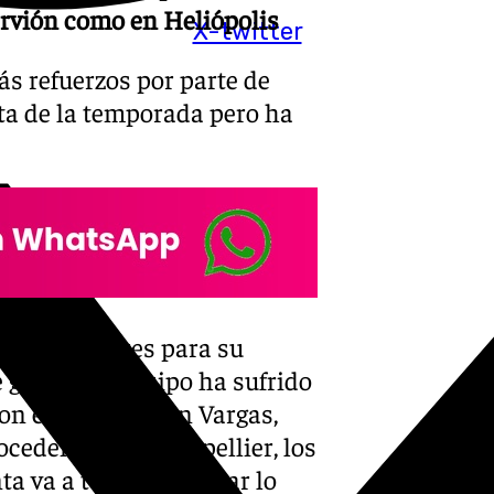
ervión como en Heliópolis
X-twitter
s refuerzos por parte de
ta de la temporada pero ha
n dos hombres para su
 gol que el equipo ha sufrido
on el suizo Rubén Vargas,
cedente del Montpellier, los
ta va a tener que sacar lo