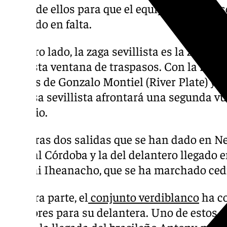
mejor de ellos para que el equipo consiga es
echando en falta.
Por otro lado, la zaga sevillista es la zona 
tras esta ventana de traspasos. Con la retir
salidas de Gonzalo Montiel (River Plate) y la
defensa sevillista afrontará una segunda vu
armario.
Las otras dos salidas que se han dado en Ne
Ortiz al Córdoba y la del delantero llegado 
Kelechi Iheanacho, que se ha marchado ced
Por otra parte, el
conjunto verdiblanco
ha co
jugadores para su delantera. Uno de estos re
bética, la llegada del brasileño Antony, pr