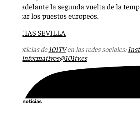
sacar adelante la segunda vuelta de la tem
alcanzar los puestos europeos.
NOTICIAS SEVILLA
Más noticias de
101TV
en las redes sociales:
Ins
correo
informativos@101tv.es
Tags:
Últimas noticias