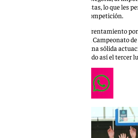
frente a Unicórdoba Deza Maristas, lo que les pe
mejor equipo andaluz en esta competición.
El evento se inauguró con el enfrentamiento por 
último billete disponible para el Campeonato de
Odontología Cordobasket, con una sólida actuac
Ceytec Energía por 57-37, logrando así el tercer 