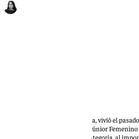
Elena Lozano
lunes, 31 marzo 2025, 14:00
Compartir:
San Pedro de Alcántara, Marbella, vivió el pasa
jornada histórica en el Cadeba Júnior Femenino
reafirmó su supremacía en la categoría, al impon