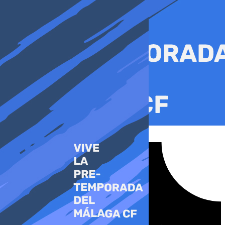
Ir
al
contenido
Tiktok