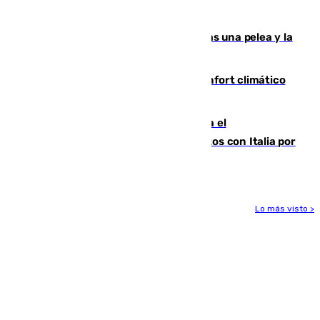
ensayo (1-2)
Tensión en la prisión de Alhaurín tras una pelea y la
incautación de un punzón
Málaga contabiliza 148 zonas de confort climático
para enfrentar las altas temperaturas
Marlaska notifica a la Unión Europea el
restablecimiento de controles fronterizos con Italia por
vía aérea y marítima
Lo más visto >
Más noticias
Ver más >