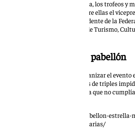
las gradas. En el acto de clausura, los trofeos y
destacadas personalidades, entre ellas el vicepr
Española de Baloncesto y presidente de la Fede
Torres, y el delegado territorial de Turismo, Cul
García, entre otros.
Problema técnico del pabellón
A pesar de los esfuerzos por organizar el evento e
error en el marcado de las líneas de triples impid
celebraran en la pista central, ya que no cumplí
reglamentarias.
https://www.101tv.es/nuevo-pabellon-estrella-m
incumplen-medidas-reglamentarias/