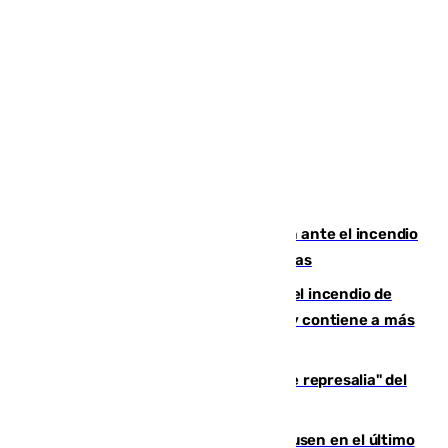
Moreno pide extremar la precaución ante el incendio
de Niebla, que supera las 4.000 hectáreas
340 personas más desalojadas por el incendio de
Niebla, que mantiene a 410 evacuadas y contiene a más
de 500 efectivos trabajando
Italia responde ante las "medidas de represalia" del
Gobierno de Sánchez
El Sevilla se desinfla ante el Leverkusen en el último