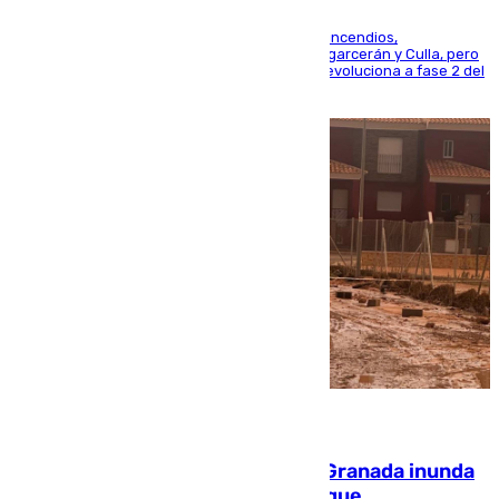
La UME se suma al operativo de control de los incendios,
progresando adecuadamente los de Sierra Engarcerán y Culla, pero
centrando todo el empeño en el de Culla, que evoluciona a fase 2 del
PEIF
08.08.2026
Una tormenta en la provincia de Granada inunda
las calles de Puebla de Don Fadrique