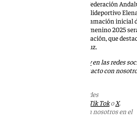
Este inconveniente obligó a la Federación Andal
varios encuentros al antiguo Polideportivo Elen
Alcántara, lo que alteró la programación inicial
imprevisto, el Cadeba Junior Femenino 2025 ser
alto nivel competitivo y organización, que destac
promesas del baloncesto andaluz.
Descubre más noticias de
101Tv
en las redes soc
Tok
o
X
. Puedes ponerte en contacto con nosotro
informativos@101tv.es
Más noticias de
101TV
en las redes
sociales:
Instagram
,
Facebook
,
Tik Tok
o
X
.
Puedes ponerte en contacto con nosotros en el
correo
informativos@101tv.es