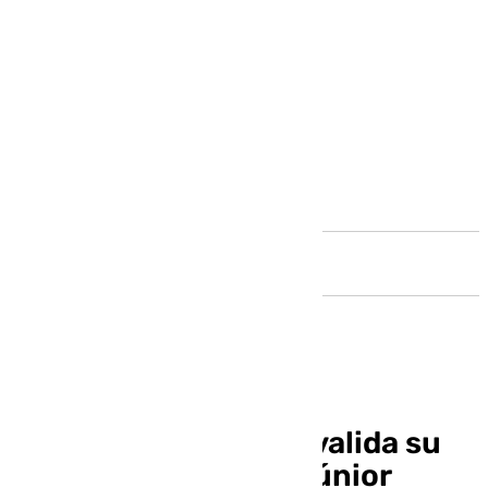
Andalucía
Unicaja Andalucía revalida su
título en el Cadeba Júnior