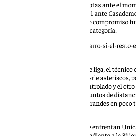
El Lleida ha cosechado dos derrotas ante el mo
en su debut en la liga por 101 a 91 ante Casadem
Barcelona Basket. En el segundo compromiso h
que en el estreno en la máxima categoría.
https://www.101tv.es/ibon-navarro-si-el-resto
alberto-diaz/
A pesar del accidentado inicio de liga, el técnico
partidos del rival. «Hay que ponerle asteriscos, 
prórroga teniendo el partido controlado y el otro
cierto que se van con muchos puntos de distanci
encajar y meter parciales muy grandes en poco t
o incluso 2-0».
Este sábado a las 18:00 horas se enfrentan Unic
Carpena. Será el duelo correspondiente a la 3ª jo