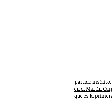
Pedro Jiménez
sábado, 12 octubre 2024, 10:32
Compartir:
El
Unicaja
tiene este sábado un partido insólito
18:00 horas
ante Hiopos Lleida en el Martín Ca
enfrentado ambos equipos, y es que es la primera
conjunto ilerdense.