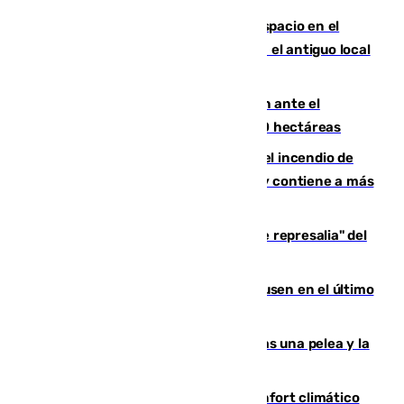
Las marca internacionales ganan espacio en el
Centro de Málaga: La Tagliatella abre en el antiguo local
de Vox Sports Bar
Moreno pide extremar la precaución ante el
incendio de Niebla, que supera las 4.000 hectáreas
340 personas más desalojadas por el incendio de
Niebla, que mantiene a 410 evacuadas y contiene a más
de 500 efectivos trabajando
Italia responde ante las "medidas de represalia" del
Gobierno de Sánchez
El Sevilla se desinfla ante el Leverkusen en el último
ensayo (1-2)
Tensión en la prisión de Alhaurín tras una pelea y la
incautación de un punzón
Málaga contabiliza 148 zonas de confort climático