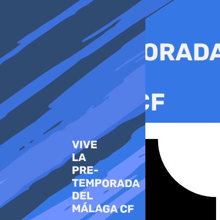
Ir
al
contenido
Tiktok