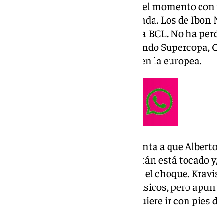
Los
cajistas
llevan pleno hasta el momento con 
Bàsquet Girona y Covirán Granada. Los de Ibon 
andadura por la Liga Endesa y la BCL. No ha per
equipo de la Costa del Sol contando Supercopa, C
en la competición doméstica y en la europea.
En cuanto a las bajas, todo apunta a que Alberto
evitar posibles lesiones. El capitán está tocado 
otros compañeros, no estará en el choque. Kravi
recientemente por problemas físicos, pero apunta
Tillie, sobre el que también se quiere ir con pies