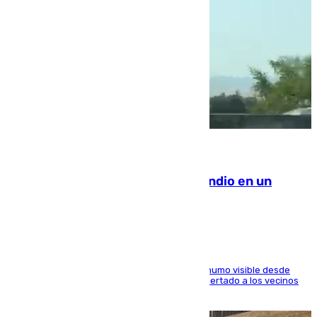
08.08.2026
Los Bomberos combaten un incendio en un
paraje de Granada
El fuego ha levantado una densa columna de humo visible desde
distintos puntos del Área Metropolitana y ha alertado a los vecinos
de la capital