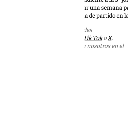
partido liguero habrá que esperar una semana pa
(Leyma Coruña) ante la ausencia de partido en l
Más noticias de
101TV
en las redes
sociales:
Instagram
,
Facebook
,
Tik Tok
o
X
.
Puedes ponerte en contacto con nosotros en el
correo
informativos@101tv.es
Tags:
Últimas noticias