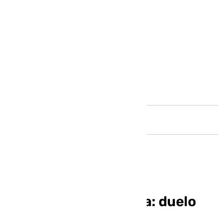
Andalucía
Unicaja-Hiopos Lleida: duelo
inédito en el Carpena