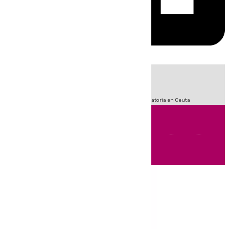
HOY
|
Sucesos
Fútbol
LaLiga
Primera División
Crisis Migratoria en Ceuta
Andalucía