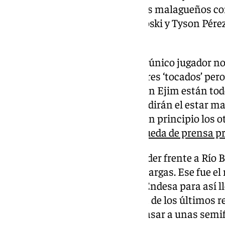
Olímpico de Badalona, donde los malagueños co
Copa hace dos ediciones. Kalinoski y Tyson Pérez
valoración.
El Unicaja llega con Ejim como único jugador no
confirmó que hay varios jugadores ‘tocados’ pero 
«Nunca estás 100%, salvo Melvin Ejim están tod
con molestias, pero no les impedirán el estar
con Dylan y con Tyson Carter. En principio los o
expresaba
Ibon Navarro en la rueda de prensa pre
Los malagueños llegan tras perder frente a Río 
Osetkowski para controlar las cargas. Ese fue el 
los últimos resultados en Liga Endesa para así ll
que hace borrón y cuenta nueva de los últimos r
sentirse cómodo en la pista y pasar a unas semi