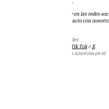
Barcelona o La Laguna Tenerife.
Descubre más noticias de 101Tv en las redes soc
Tok
o
X
. Puedes ponerte en contacto con nosotro
informativos@101tv.es
.
Más noticias de
101TV
en las redes
sociales:
Instagram
,
Facebook
,
Tik Tok
o
X
.
Puedes ponerte en contacto con nosotros en el
correo
informativos@101tv.es
Tags:
Últimas noticias