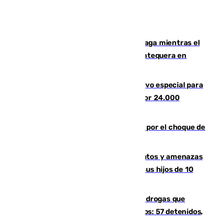
El taró tiñe de niebla la costa de Málaga mientras el
calor se concentra en el interior con Antequera en
aviso amarillo
La Guardia Civil prepara un dispositivo especial para
el eclipse del 12 de agosto compuesto por 24.000
agentes
Cortado el Cercanías C-2 de Málaga por el choque de
un tren con una catenaria caída
Detenido en Estepona por malos tratos y amenazas
de muerte a su pareja en presencia de sus hijos de 10
años y 11 meses
Desarticulada una red de tráfico de drogas que
introducía la mercancía desde Marruecos: 57 detenidos,