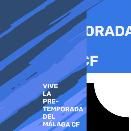
Ir
al
contenido
Tiktok