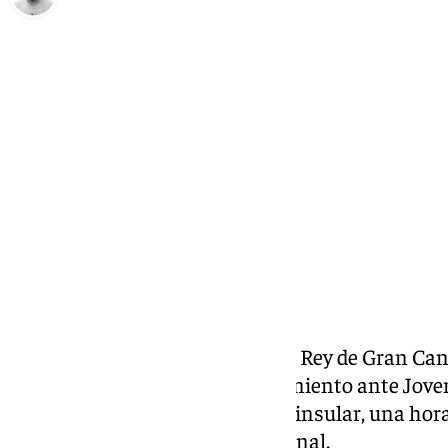
Pedro Jiménez
miércoles, 12 febrero 2025, 18:34
Compartir:
Este jueves empieza la Copa del Rey de Gran Can
torneo copero con un enfrentamiento ante Joven
comenzará a las 18:30 hora peninsular, una hora 
primer duelo de los cuartos de final.