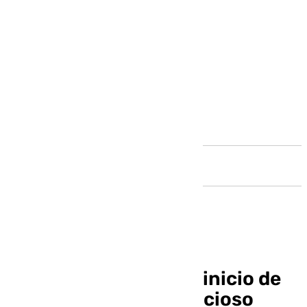
Andalucía
Unicaja-Joventut: el inicio de
un ilusionante y ambicioso