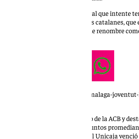
Joventut de Badalona será el rival que intente t
Unicaja en el torneo del ‘KO’. Los catalanes, que
tienen en sus filas a jugadores de renombre co
Hanga.
https://www.101tv.es/unicaja-malaga-joventut-
final-copa-rey/
Joventut es el quinto clasificado de la ACB y dest
Ante Tomic y Artem Pustovyi. Juntos promedian 2
créditos de valoración. En liga, el Unicaja venció