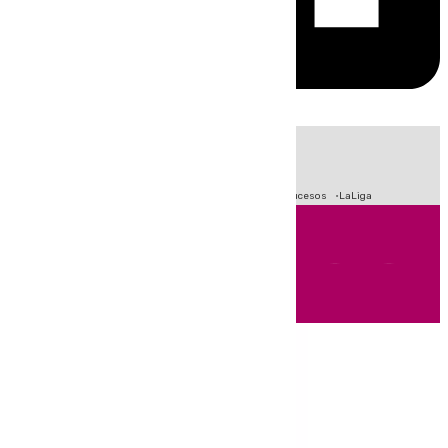
HOY
|
Fútbol
Primera División
Crisis Migratoria en Ceuta
Sucesos
LaLiga
Andalucía