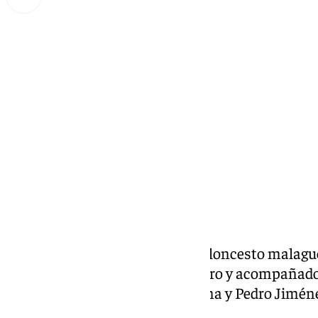
Miguel Alfonso
miércoles, 5 febrero 2025, 19:41
Compartir:
Zona Verde: la actualidad del baloncesto malague
Presentado por Emilio J. Guerrero y acompañado 
colaboradores, Anicet Lavodrama y Pedro Jimén