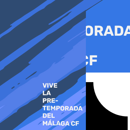
Ir
al
contenido
Tiktok