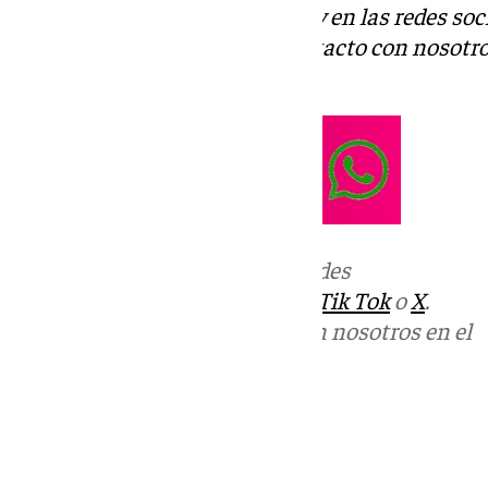
Descubre más noticias de 101Tv en las redes soc
Tok
o
X
. Puedes ponerte en contacto con nosotro
informativos@101tv.es
Más noticias de
101TV
en las redes
sociales:
Instagram
,
Facebook
,
Tik Tok
o
X
.
Puedes ponerte en contacto con nosotros en el
correo
informativos@101tv.es
Tags:
Últimas noticias