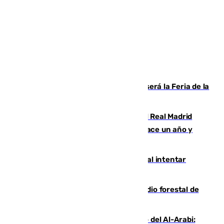
Talleres, escape room y música: así será la Feria de la
Juventud Cofrade de Málaga
El fichaje más caro de la historia del Real Madrid
costaba 105 millones de euros menos hace un año y
jugaba en Leganés
Ceuta suma 82 fallecidos en el mar al intentar
cruzar la frontera española
Huelva eleva a emergencia el incendio forestal de
Niebla
Juanfran Funes, sobre el duro juego del Al-Arabi: