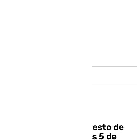
Andalucía
Zona Verde: el baloncesto de
Málaga este miércoles 5 de