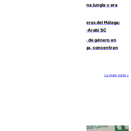
“Por momentos nos hemos metido en una jungla y era
hasta peligroso”
Ya se han estrenado los tres delanteros del Málaga:
Eneko Jauregui, bigoleador contra el Al-Arabi SC
35 mujeres asesinadas por violencia de género en
España en este 2026: Andalucía y Málaga, concentran
el foco de la tragedia
Lo más visto >
Más noticias
Ver más >