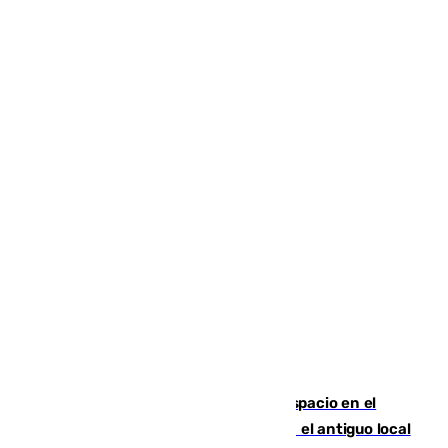
Las marca internacionales ganan espacio en el
Centro de Málaga: La Tagliatella abre en el antiguo local