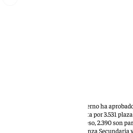
Lynx Devs
martes, 18 febrero 2025, 16:32
Compartir:
Este martes, el
Consejo de Gobierno ha aprobado 
docente del año 2025, compuesta por 3.531 plazas
Así, del total de puestos de ingreso, 2.390 son pa
para el de Profesores de Enseñanza Secundaria y 