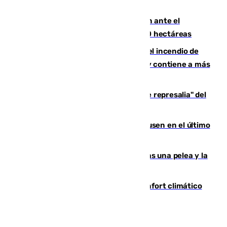
de Vox Sports Bar
Moreno pide extremar la precaución ante el
incendio de Niebla, que supera las 4.000 hectáreas
340 personas más desalojadas por el incendio de
Niebla, que mantiene a 410 evacuadas y contiene a más
de 500 efectivos trabajando
Italia responde ante las "medidas de represalia" del
Gobierno de Sánchez
El Sevilla se desinfla ante el Leverkusen en el último
ensayo (1-2)
Tensión en la prisión de Alhaurín tras una pelea y la
incautación de un punzón
Málaga contabiliza 148 zonas de confort climático
para enfrentar las altas temperaturas