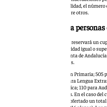
debidas a factores como la natalidad, el número
movimientos demográficos, entre otros.
10% de las plazas para personas
Del total de plazas ofertadas, se reservará un cu
personas con grado de discapacidad igual o super
docentes y especialidades, la Junta de Andalucía
maestros de ocho especialidades.
De ellas, 642 son para Educación Primaria; 505 
para Educación Infantil; 300 para Lengua Extra
Educación Física; 150 para Música; 110 para Aud
para Lengua Extranjera Francés. En el caso del 
Enseñanza Secundaria, se han ofertado un total d