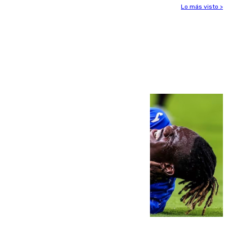
Lo más visto >
Más noticias
Ver más >