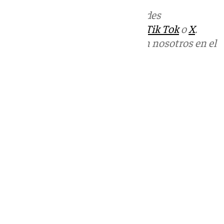
Más noticias de
101TV
en las redes
sociales:
Instagram
,
Facebook
,
Tik Tok
o
X
.
Puedes ponerte en contacto con nosotros en el
correo
informativos@101tv.es
Tags:
Últimas noticias