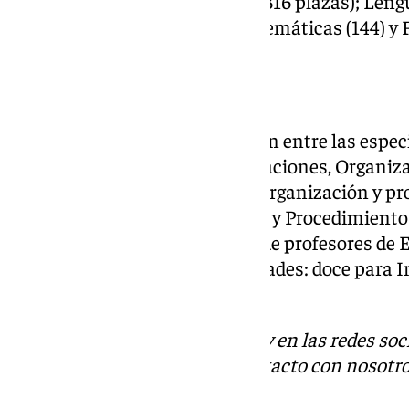
entre las que destacan: Inglés (316 plazas); Leng
Geografía e Historia (200); Matemáticas (144) y F
Otras especialidades
El resto de las plazas se reparten entre las espec
Construcciones Civiles y Edificaciones, Organiz
mantenimiento de vehículos, Organización y pr
Procesos de Producción Agraria y Procedimientos
Ortoprotésicos. Para el cuerpo de profesores de 
son 21 plazas de tres especialidades: doce para I
para Alemán.
Descubre más noticias de 101Tv en las redes soc
Tok
o
X
. Puedes ponerte en contacto con nosotro
informativos@101tv.es