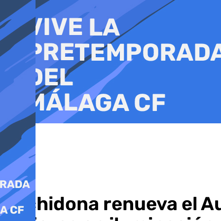
Ir
al
contenido
Archidona renueva el Au