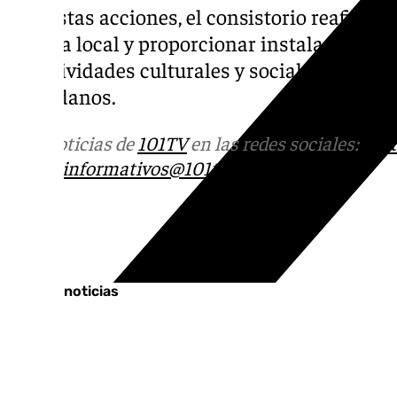
Con estas acciones, el consistorio reafirma
cultura local y proporcionar instalaciones d
de actividades culturales y sociales, benefi
ciudadanos.
Más noticias de
101TV
en las redes sociales:
Ins
correo
informativos@101tv.es
Tags:
Últimas noticias