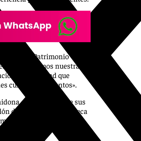
o, Museos y Patrimonio
nes, consolidamos nuestra
aciones de calidad que
s culturales y eventos».
idona con la mejora de sus
ón de actos de la Biblioteca
mente se están llevando a