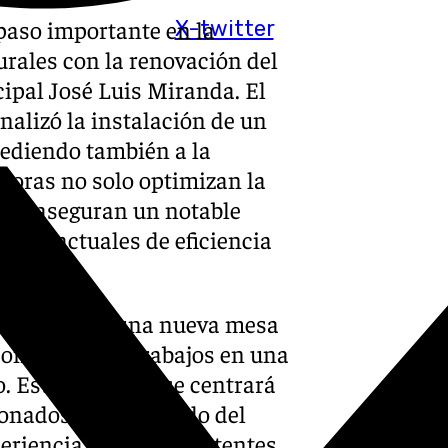
paso importante en la
X-twitter
urales con la renovación del
ipal José Luis Miranda. El
nalizó la instalación de un
ediendo también a la
joras no solo optimizan la
más, aseguran un notable
vas actuales de eficiencia
taló también una nueva mesa
completar los trabajos en una
. Esta fase final se centrará
ionados con el sonido del
riencia para los asistentes.