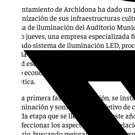
El Ayuntamiento de Archidona ha dado un 
modernización de sus infraestructuras cult
sistema de iluminación del Auditorio Munic
pasado jueves, una empresa especializada fi
avanzado sistema de iluminación LED, proc
retirada del antiguo equipamiento. Estas me
calidad escénica del espacio, sino que, ade
ahorro económico y cumplen con las normati
energética.
En esta primera fase de renovación, se ins
de iluminación y sonido, con el objetivo de 
segunda etapa que se llevará a cabo este año
en perfeccionar los aspectos técnicos relac
auditorio, buscando mejorar aún más la expe