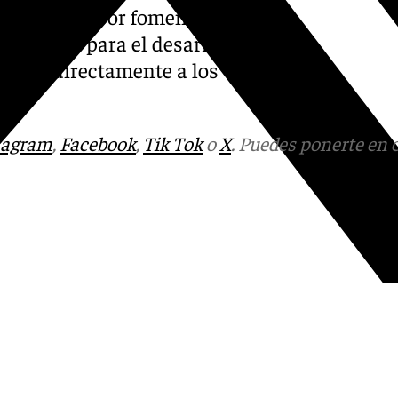
 su apuesta por fomentar la
e calidad para el desarrollo
ciando directamente a los
tagram
,
Facebook
,
Tik Tok
o
X
. Puedes ponerte en 