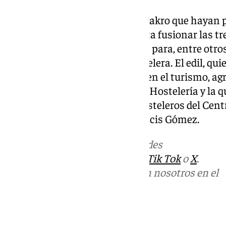
David Calleja ha agradecido a Makro que hayan p
galardón, apuntando que intenta fusionar las tr
(Fiestas, Comercio y Hostelería) para, entre otro
positivos para la actividad hostelera. El edil, q
la importancia de la hostelería en el turismo, a
Makro presta a la Concejalía de Hostelería y la 
Agrupación de Empresarios Hosteleros del Centr
Paguillo, Mamen Serrano y Francis Gómez.
Más noticias de
101TV
en las redes
sociales:
Instagram
,
Facebook
,
Tik Tok
o
X
.
Puedes ponerte en contacto con nosotros en el
correo
informativos@101tv.es
Tags: