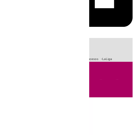
HOY
|
Fútbol
Primera División
Crisis Migratoria en Ceuta
Sucesos
LaLiga
Andalucía