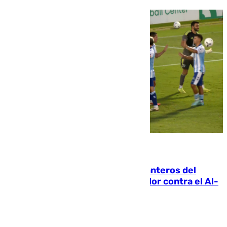
06.08.2026
Ya se han estrenado los tres delanteros del
Málaga: Eneko Jauregui, bigoleador contra el Al-
Arabi SC