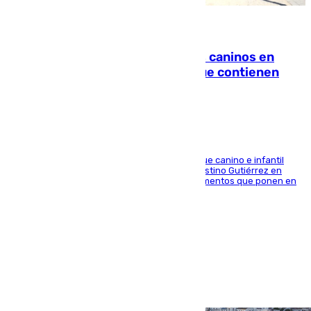
06.08.2026
Continúan los cierres de parques caninos en
Sevilla: se detectan alimentos que contienen
elementos peligrosos
En la tarde del 6 de agosto ha cerrado el parque canino e infantil
situado entre las calles Manuel Olivencia y Faustino Gutiérrez en
Sevilla Este tras detectarse alimentos con elementos que ponen en
peligro a perros y usuarios