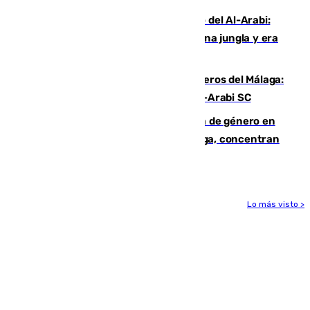
Juanfran Funes, sobre el duro juego del Al-Arabi:
“Por momentos nos hemos metido en una jungla y era
hasta peligroso”
Ya se han estrenado los tres delanteros del Málaga:
Eneko Jauregui, bigoleador contra el Al-Arabi SC
35 mujeres asesinadas por violencia de género en
España en este 2026: Andalucía y Málaga, concentran
el foco de la tragedia
Lo más visto >
Más noticias
Ver más >