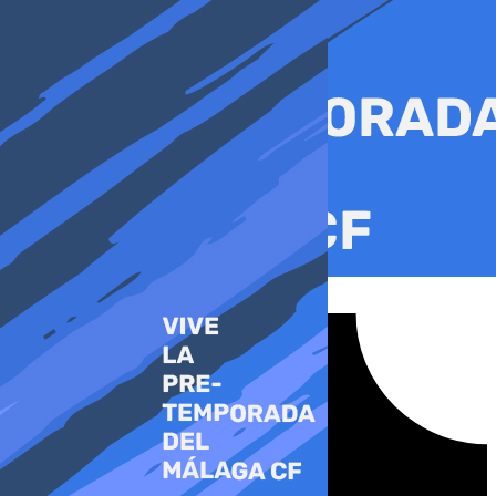
Ir
al
contenido
Tiktok