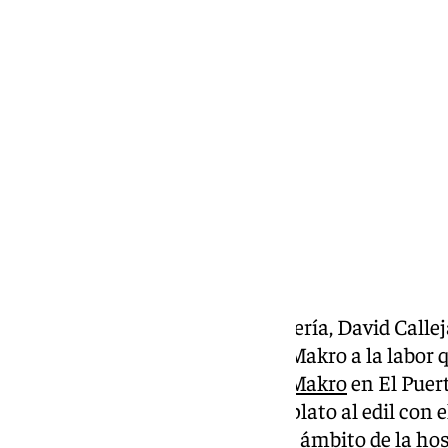
Miguel Alfonso
jueves, 17 octubre 2024, 08:26
Compartir:
El teniente de alcalde de Hostelería, David Call
reconocimiento de la empresa Makro a la labor qu
sector hostelero. El director de
Makro
en El Puert
encargado de entregar un gran plato al edil con e
trabajo que repercute en pro del ámbito de la hos