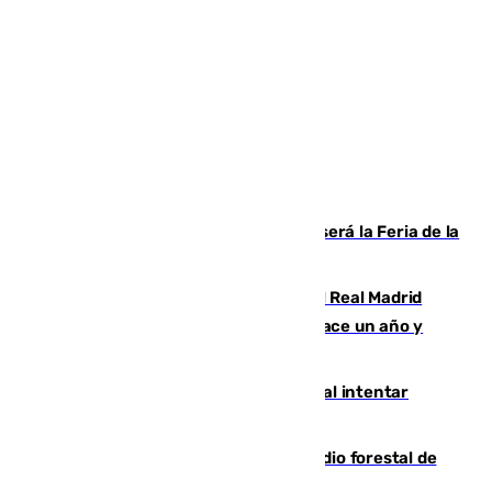
Talleres, escape room y música: así será la Feria de la
Juventud Cofrade de Málaga
El fichaje más caro de la historia del Real Madrid
costaba 105 millones de euros menos hace un año y
jugaba en Leganés
Ceuta suma 82 fallecidos en el mar al intentar
cruzar la frontera española
Huelva eleva a emergencia el incendio forestal de
Niebla