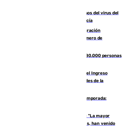
La Junta confirma cinco nuevos casos del virus del
Nilo y suma ya un total de 26 en Andalucía
Italia y Dinamarca critican la "inmigración
descontrolada" y piden aumentar el número de
deportaciones
Nuevos datos de la crisis en Ceuta: 80.000 personas
se colaron durante la entrada masiva
Cádiz aumenta un 15% en el cobro del Ingreso
Mínimo Vital junto a otras particularidades de la
provincia
La 'delicatessen' de Isco en la pretemporada:
pisadita y cañito ante el Bournemouth
Un testimonio del colapso en Ceuta: "La mayor
parte de los que han venido son víctimas, han venido
engañados"