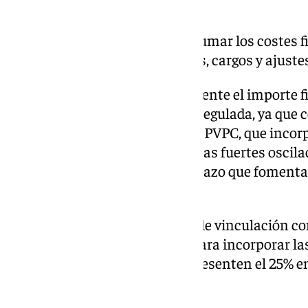
diciembre.
A todos estos precios hay que sumar los costes fi
consumidor eléctrico por peajes, cargos y ajuste
El ‘pool’ no representa exactamente el importe fi
consumidor acogido a la tarifa regulada, ya que 
un nuevo método de cálculo del PVPC, que incorp
medio y largo plazo para evitar las fuertes oscila
referencias de precios a corto plazo que foment
eficiente.
De esta manera, la proporción de vinculación con e
reduciendo progresivamente, para incorporar las
futuros, de modo que éstos representen el 25% en
partir de 2026.