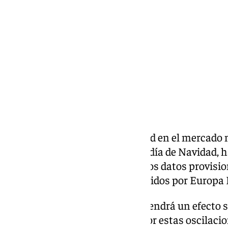
martes, 24 diciembre 2024, 16:01
Compartir:
El precio medio de la electricidad en el mercado
este miércoles 25 de diciembre, día de Navidad, 
megavatio hora (MWh), según los datos provisio
Ibérico de Energía (OMIE) recogidos por Europa 
La subida de precio en el ‘pool’ tendrá un efecto 
regulado o PVPC, impactados por estas oscilacion