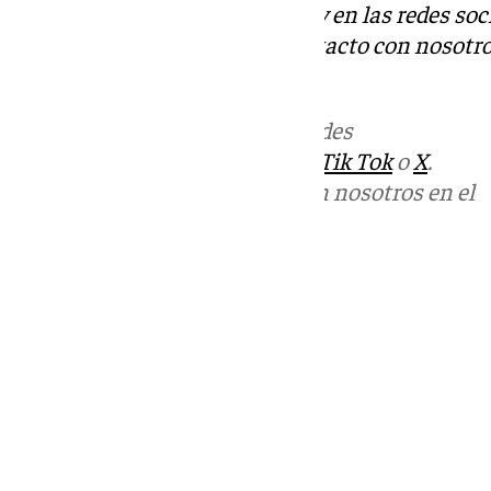
Descubre más noticias de 101Tv en las redes soc
Tok
o
X
. Puedes ponerte en contacto con nosotro
informativos@101tv.es
Más noticias de
101TV
en las redes
sociales:
Instagram
,
Facebook
,
Tik Tok
o
X
.
Puedes ponerte en contacto con nosotros en el
correo
informativos@101tv.es
Tags:
Últimas noticias