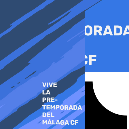
Ir
al
contenido
Tiktok