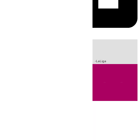
HOY
|
Sucesos
Fútbol
Incendios
Crisis Migratoria en Ceuta
LaLiga
Andalucía