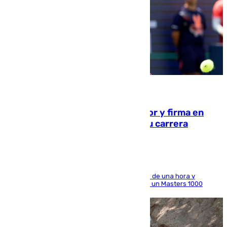
09.08.2026
Daniel Mérida derriba a Griekspoor y firma en
Montreal el mejor resultado de su carrera
El madrileño arrolla al neerlandés en poco más de una hora y
alcanza por primera vez los cuartos de final de un Masters 1000