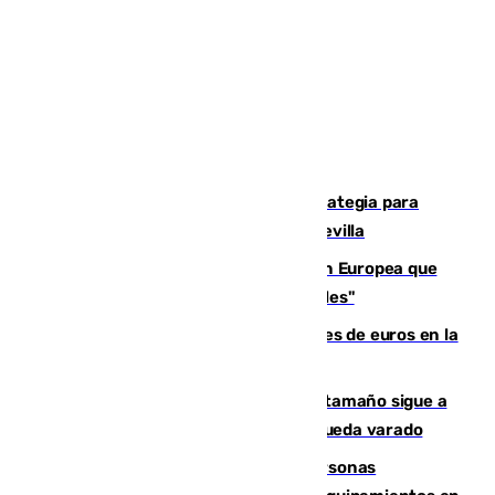
El Ayuntamiento desarrolla una estrategia para
recuperar la identidad patrimonial de Sevilla
España e Italia garantizan a la Unión Europea que
sus controles fronterizos son "temporales"
Sevilla ha invertido más de 6 millones de euros en la
transformación de su casco histórico
Susto en Marbella: un atún de gran tamaño sigue a
un bañista hasta la orilla de la playa y queda varado
Emvisesa refuerza la atención a personas