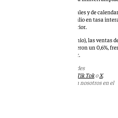
Corregidos los efectos estacionales y de calendari
servicios aumentó un 3,2% en julio en tasa inter
crecimiento que en el mes anterior.
En tasa mensual (julio sobre junio), las ventas d
estacional y de calendario, subieron un 0,6%, fre
experimentaron el mes anterior.
Más noticias de
101TV
en las redes
sociales:
Instagram
,
Facebook
,
Tik Tok
o
X
.
Puedes ponerte en contacto con nosotros en el
correo
informativos@101tv.es
Tags:
Últimas noticias