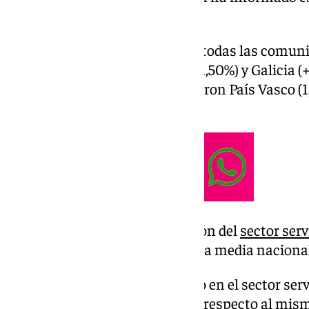
de Estadística (
INE
).
El sector servicios aumentó en todas las comun
La Rioja (+14,00%), Navarra (+11,50%) y Galicia (
que en el lado contrario se situaron País Vasco (
(6,60%).
En lo que va de año la facturación del
sector serv
Andalucía, 2,2 puntos más que la media nacional
Por su parte, el índice de empleo en el sector se
variación del 1,7% en Andalucía respecto al mis