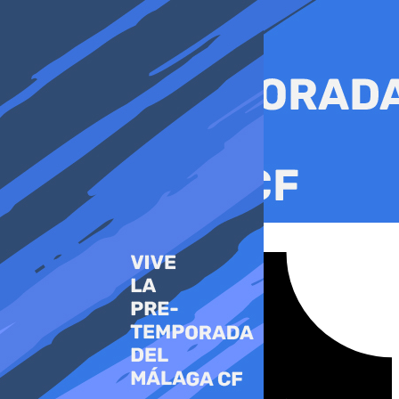
Ir
al
contenido
Tiktok