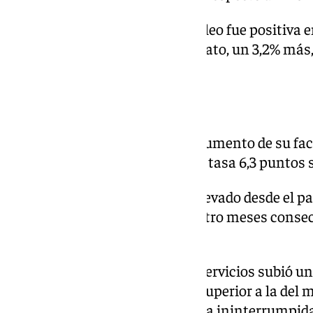
La tasa anual del índice de empleo fue positiva
Canarias registrando el mejor dato, un 3,2% más,
subida del 0,3%.
DATOS NACIONALES
El sector servicios registró un aumento de su fac
relación al mismo mes de 2023, tasa 6,3 puntos s
Con el avance de julio, el más elevado desde el pa
sector servicios encadenan cuatro meses consec
positivas.
El empleo creado por el sector servicios subió un
mes de 2023, tasa una décima superior a la del m
sector lleva creciendo de manera ininterrumpida