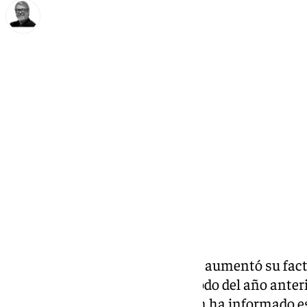
Francisco Marmolejo
viernes, 20 septiembre 2024, 10:24
Compartir:
El sector servicios de Andalucía aumentó su fac
de julio respecto al mismo periodo del año anter
nacional, que fue del 6,5%, según ha informado e