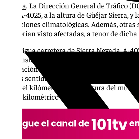
Nevada
. La Dirección General de Tráfico (D
de la A-4025, a la altura de Güéjar Sierra, y 
condiciones climatológicas. Además, otras 
se habrían visto afectadas, a tenor de dicha
La antigua carretera de Sierra Nevada, A-4
«intransitable», según ha calificado la DGT, 
circulación ha sido interrumpida a primer
ambos sentidos. En concreto, el tramo afec
desde el kilómetro 0,5, a la altura del munic
punto kilométrico 7,35.