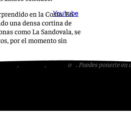
Youtube
rprendido en la Costa. En
ado una densa cortina de
zonas como La Sandovala, se
os, por el momento sin
tagram
,
Facebook
,
Tik Tok
o
X
. Puedes ponerte en 