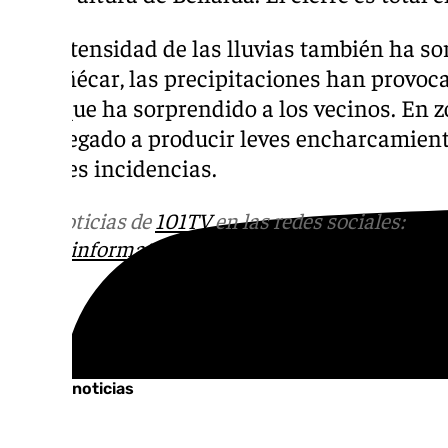
Las intensidad de las lluvias también ha so
Almuñécar, las precipitaciones han provoc
agua que ha sorprendido a los vecinos. En 
han llegado a producir leves encharcamient
grandes incidencias.
Más noticias de
101TV
en las redes sociales:
Ins
correo
informativos@101tv.es
Tags:
Últimas noticias