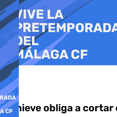
Ir
al
contenido
La nieve obliga a corta