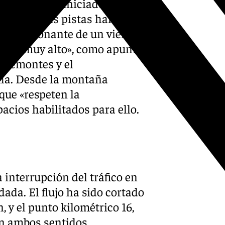
ra Nevada ha iniciado este
montes y las pistas han
 condicionante de un viento
 sea «muy alto», como apunta
s remontes y el
cha. Desde la montaña
que «respeten la
pacios habilitados para ello.
a interrupción del tráfico en
ada. El flujo ha sido cortado
n, y el punto kilométrico 16,
 en ambos sentidos.