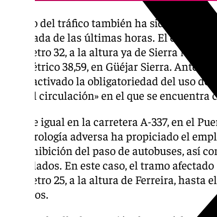
El flujo del tráfico también ha sido cortado
la nevada de las últimas horas. El cierre en
kilómetro 32, a la altura ya de Sierra Nevada
kilométrico 38,59, en Güéjar Sierra. Antes d
se ha activado la obligatoriedad del uso de 
«difícil circulación» en el que se encuentra 
Sucede igual en la carretera A-337, en el Pu
meteorología adversa ha propiciado el empl
la prohibición del paso de autobuses, así 
articulados. En este caso, el tramo afectado
kilómetro 25, a la altura de Ferreira, hasta e
sentidos.