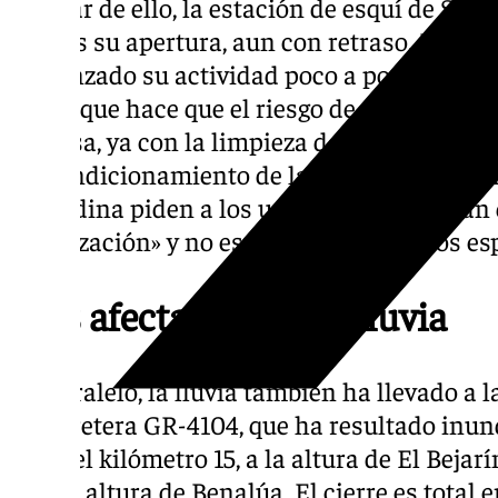
A pesar de ello, la estación de esquí de Sier
martes su apertura, aun con retraso. Los re
comenzado su actividad poco a poco, con el
fuerte que hace que el riesgo de avalanchas
Cetursa, ya con la limpieza de la nieve en lo
reacondicionamiento de las pistas en mar
granadina piden a los usuarios que acudan 
señalización» y no esquíen «fuera» de los es
Vías afectadas por la lluvia
En paralelo, la lluvia también ha llevado a l
la carretera GR-4104, que ha resultado inund
entre el kilómetro 15, a la altura de El Bejarí
ya a la altura de Benalúa. El cierre es total