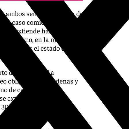
 en ambos sentidos a causa de
 este caso comienza en el
, y se extiende hasta el punto
e este tramo, en la misma vía
cadenas por el estado de
carretera.
erto de La Ragua. La
eo obligatorio de cadenas y
como de camiones y
 se extiende desde el
l 30, en Aldeire, en ambos