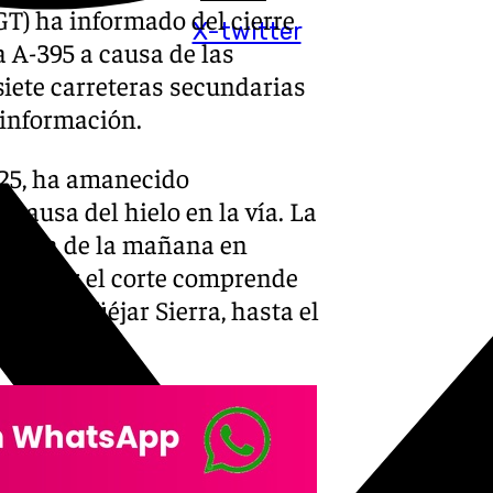
GT) ha informado del cierre
X-twitter
la A-395 a causa de las
siete carreteras secundarias
 información.
025, ha amanecido
a causa del hielo en la vía. La
a hora de la mañana en
tado por el corte comprende
ipio de Güéjar Sierra, hasta el