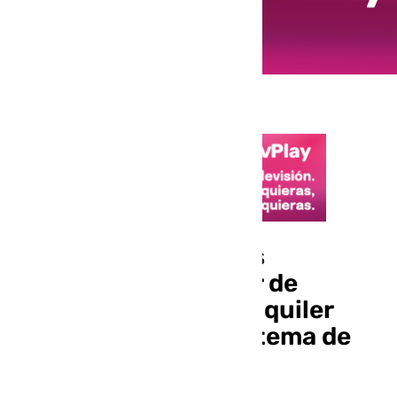
Las entidades locales
impulsarán alrededor de
80.000 hogares de alquiler
accesible bajo un sistema de
concesión