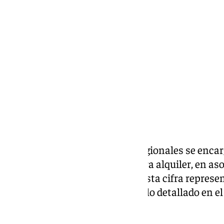
Francisco Marmolejo
miércoles, 4 diciembre 2024, 19:26
Compartir:
Los gobiernos municipales y regionales se encar
79.600
viviendas
asequibles para alquiler, en aso
bajo un modelo de concesión. Esta cifra repres
respecto al año anterior, según lo detallado en e
Telescope’, elaborado por
EY
.