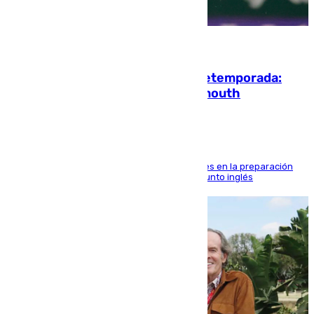
10.08.2026
La ‘delicatessen’ de Isco en la pretemporada:
pisadita y cañito ante el Bournemouth
El malagueño sigue mejorando sus sensaciones en la preparación
veraniega con minutos de calidad ante el conjunto inglés