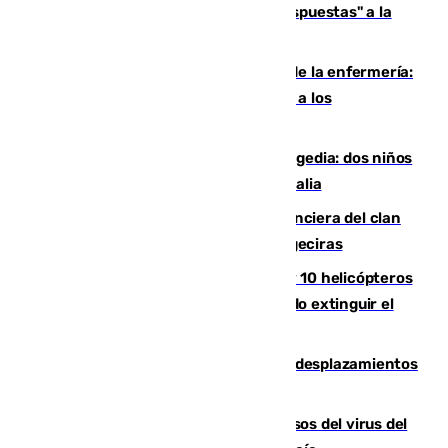
Más de 15.000 ceutíes reclaman "respuestas" a la
crisis migratoria
Buenas noticias para el Málaga desde la enfermería:
Juan Cruz se incorpora con normalidad a los
entrenamientos
Una venganza familiar acaba en tragedia: dos niños
y un adulto mueren en una piscina en Italia
Golpe definitivo a la estructura financiera del clan
de los hermanos Sánchez Castro en Algeciras
Más de 600 bomberos, 169 medios y 10 helicópteros
están desplegados en la zona intentando extinguir el
incendio de Niebla
El eclipse provocará 1,5 millones de desplazamientos
adicionales por carretera
La Junta confirma cinco nuevos casos del virus del