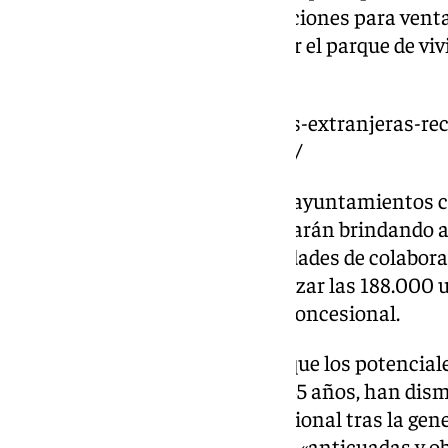
promoción de nuevas construcciones para vent
medidas viables para rehabilitar el parque de vi
desafíos.
https://www.101tv.es/empresas-extranjeras-re
larga-duracion-invertir-malaga/
El análisis indica que tanto los ayuntamientos
autónomas en España continuarán brindando a 
inmobiliarios nuevas oportunidades de colaborac
privado, con el objetivo de alcanzar las 188.000 
Gobierno, más allá del modelo concesional.
Sin embargo, el estudio señala que los potenci
aquellos con edades entre 25 y 45 años, han dis
inversión en la pirámide poblacional tras la gene
predominio de infraestructuras «anticuadas y ob