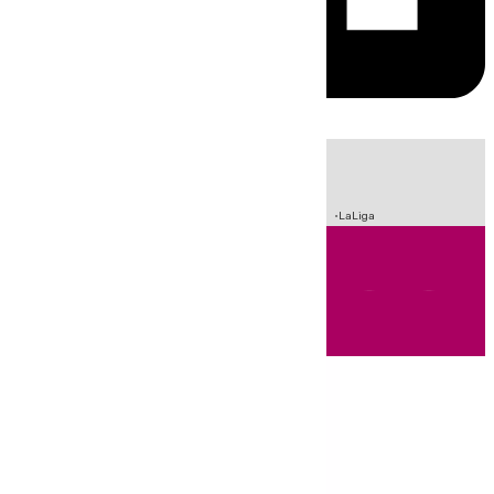
HOY
|
Sucesos
Crisis Migratoria en Ceuta
Fútbol
Incendios
LaLiga
Andalucía