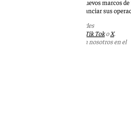
institucionales durante 2024 nuevos marcos de 
realidad, permitiéndoles así financiar sus opera
Más noticias de
101TV
en las redes
sociales:
Instagram
,
Facebook
,
Tik Tok
o
X
.
Puedes ponerte en contacto con nosotros en el
correo
informativos@101tv.es
Tags:
Últimas noticias