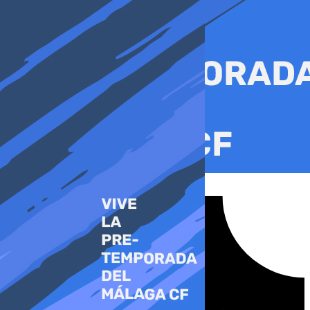
Ir
al
contenido
Tiktok