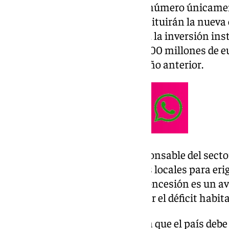
A pesar de este esfuerzo, dicho número únicame
800.000 propiedades que constituirán la nueva 
hasta 2034. En el ámbito global, la inversión in
residenciales ascenderá a 173.000 millones de e
del 9% en comparación con el año anterior.
Javier García-Mateo, socio responsable del secto
que «el empeño de los gobiernos locales para erig
asequible bajo un régimen de concesión es un a
resulta insuficiente para mitigar el déficit habi
No obstante, el experto enfatiza que el país debe