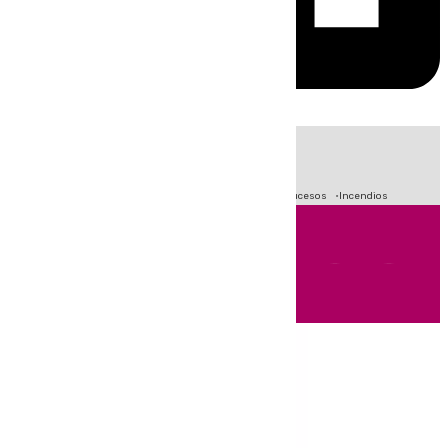
HOY
|
Fútbol
Primera División
Crisis Migratoria en Ceuta
Sucesos
Incendios
Andalucía