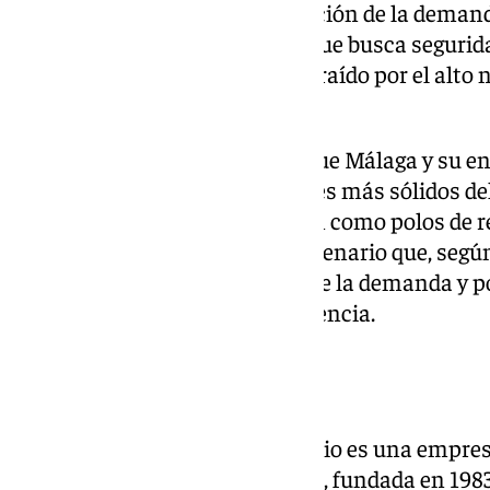
apuntan a una clara segmentación de la demand
2025: un comprador nacional que busca seguridad,
un comprador internacional atraído por el alto 
de la Costa del Sol.
Ambas dinámicas confirman que Málaga y su e
uno de los destinos residenciales más sólidos de
Estepona refuerzan su posición como polos de r
premium internacional. Un escenario que, segú
marcado por la consolidación de la demanda y po
proyectos de alta calidad y eficiencia.
Sobre GILMAR
GILMAR Consulting Inmobiliario es una empres
inmobiliaria, de capital español, fundada en 198