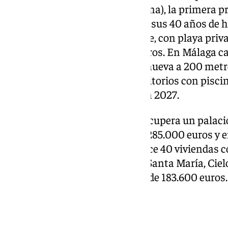
Cap Cana (República Dominicana), la primera p
comercializada por GILMAR en sus 40 años de hi
apartahotel frente al mar Caribe, con playa priv
rooftop 360°. Desde 290.000 euros. En Málaga c
combina rehabilitación y obra nueva a 200 metro
viviendas de uno a cuatro dormitorios con pisci
desde 895.000 euros, entrega en 2027.
En Cádiz, Plaza de España 12 recupera un palacio
viviendas con domótica, desde 285.000 euros y 
(Sevilla), Mirador de Sevilla ofrece 40 viviendas 
144.000 euros. En El Puerto de Santa María, Ciel
piscina y terrazas privadas, desde 183.600 euros.
Madrid y Canarias