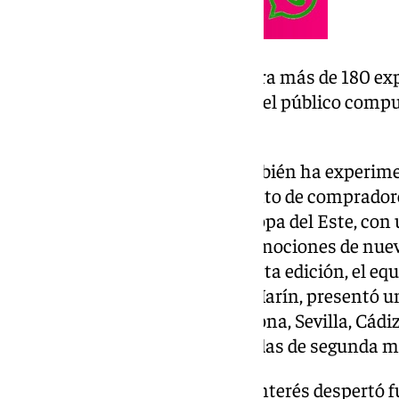
La feria inmobiliaria registra más de 180 e
en 2024, con más del 70% del público compu
sector
La demanda internacional también ha experime
año se ha registrado un “aumento de comprador
Unidos, Emiratos Árabes y Europa del Este, con
villas independientes y por promociones de nue
Marbella”, asegura Tuñón. En esta edición, el eq
liderado por su CEO, Jesús Gil Marín, presentó u
promociones en Málaga, Estepona, Sevilla, Cádiz
Dominicana, además de viviendas de segunda m
Uno de los proyectos que más interés despertó 