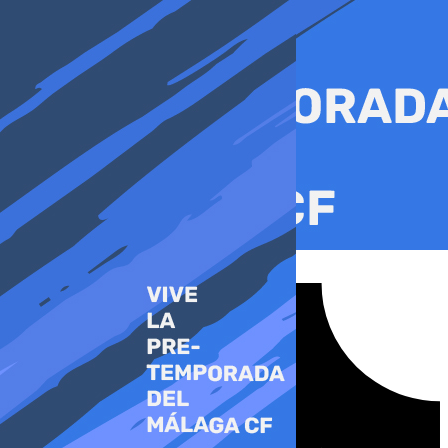
Ir
al
contenido
Tiktok