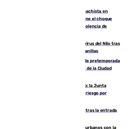
de retina
Moreno condena el último crimen machista en
Benahavís mientras el Gobierno mantiene el choque
con la Junta por las competencias de violencia de
género
Málaga refuerza la vigilancia por el virus del Nilo tras
detectar un mosquito positivo en Campanillas
Málaga-Ceuta: cuarto compromiso de pretemporada
de los blanquiazules en busca del Trofeo de la Ciudad
Autónoma
Málaga, en alerta por el virus del Nilo: la Junta
decreta Campanillas como zona de alto riesgo por
varios casos recientes
El Gobierno registra 1.342 menores tras la entrada
masiva del pasado 30 de julio
Cádiz despide seis «puntos negros» urbanos con la