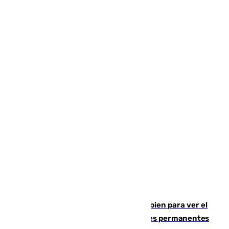
¿Qué puede pasar si no te proteges bien para ver el
eclipse?: los expertos alertan de lesiones permanentes