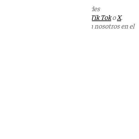
Más noticias de
101TV
en las redes
sociales:
Instagram
,
Facebook
,
Tik Tok
o
X
.
Puedes ponerte en contacto con nosotros en el
correo
informativos@101tv.es
Tags:
Últimas noticias