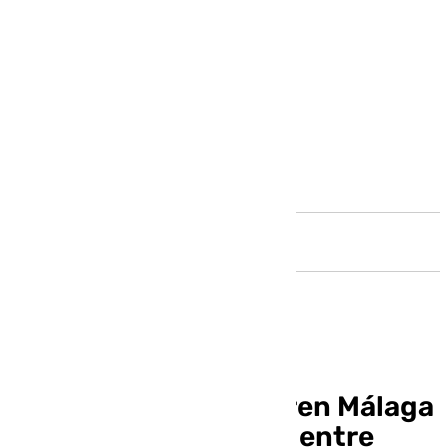
Andalucía
Los españoles prefieren Málaga
con presupuestos de entre