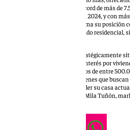
mercado residencial. Con un récord de más de 7.
expositores, un 17 % más que en 2024, y con más
por profesionales, la feria reafirma su posición
entender la evolución del mercado residencial, si
comprador final.
Desde el stand de GILMAR, estratégicamente situ
español ha mostrado un claro interés por vivien
metropolitana, con presupuestos de entre 500.0
público destacaron “parejas jóvenes que buscan s
mayor edad interesados en vender su casa actua
manejable y eficiente”, asegura Mila Tuñón, m
Costa del Sol.