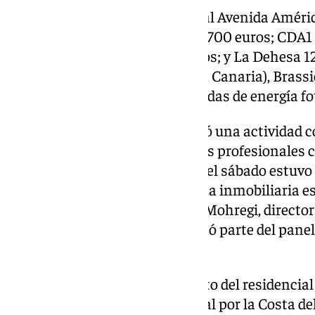
En Madrid, destacan Residencial Avenida América
LC26 en Alcobendas, desde 407.700 euros; CDA1
de los Reyes, desde 160.700 euros; y La Dehesa 1
entrega en 2027. En Telde (Gran Canaria), Brassie
la sostenibilidad con villas dotadas de energía f
El stand de la compañía registró una actividad 
de la feria. Mientras las jornadas profesionales
sector e inversores, la jornada del sábado est
finales y pequeños inversores. La inmobiliaria 
programa profesional. Setareh Mohregi, directo
Internacional de GILMAR, formó parte del panel 
Evolución” del 13 de noviembre.
Su análisis abordó el crecimiento del residencial
flexible y el interés internacional por la Costa d