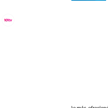
Miguel Alfonso
martes, 18 noviembre 2025, 19:07
Compartir:
SIMED cierra sus puertas, un año más, ofreciend