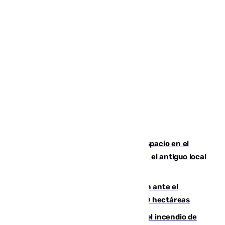
Las marca internacionales ganan espacio en el
Centro de Málaga: La Tagliatella abre en el antiguo local
de Vox Sports Bar
Moreno pide extremar la precaución ante el
incendio de Niebla, que supera las 4.000 hectáreas
340 personas más desalojadas por el incendio de