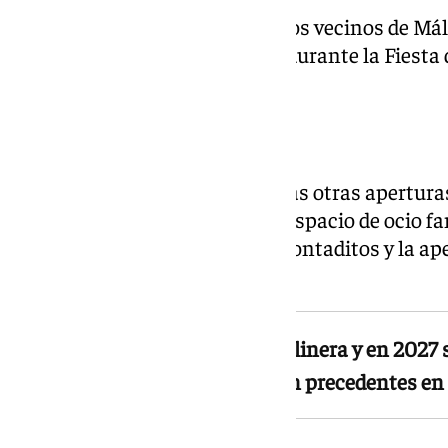
Para celebrar la inauguración, los vecinos de Má
salas a un precio de 3,50 euros durante la Fiesta d
11 de junio.
Mercadona, VIPS y Costco
Junto a los cines, están previstas otras apertur
supermercado Mercadona, un espacio de ocio fam
incluido, un restaurante 100 Montaditos y la ap
Factory.
Costco abrirá primero una gasolinera y en 2027
club de precios, una novedad sin precedentes e