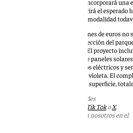
A más largo plazo, el complejo incorporará una e
Costco Wholesale, y en 2027 abrirá el esperado
formato de club de precios, una modalidad todaví
La inversión de más de 62 millones de euros no 
la oferta comercial. Según la dirección del parqu
340 nuevos puestos de trabajo. El proyecto inc
de sostenibilidad: instalación de paneles solare
puntos de recarga para vehículos eléctricos y ser
como colas preferentes y punto violeta. El com
aparcamiento subterráneo y en superficie, total
Más noticias de
101TV
en las redes
sociales:
Instagram
,
Facebook
,
Tik Tok
o
X
.
Puedes ponerte en contacto con nosotros en el
correo
informativos@101tv.es