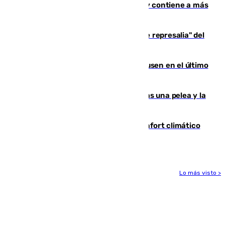
Niebla, que mantiene a 410 evacuadas y contiene a más
de 500 efectivos trabajando
Italia responde ante las "medidas de represalia" del
Gobierno de Sánchez
El Sevilla se desinfla ante el Leverkusen en el último
ensayo (1-2)
Tensión en la prisión de Alhaurín tras una pelea y la
incautación de un punzón
Málaga contabiliza 148 zonas de confort climático
para enfrentar las altas temperaturas
Lo más visto >
Más noticias