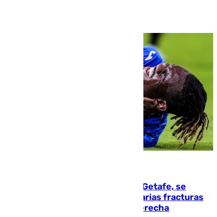
Ver más >
08.08.2026
Christantus Uche, delantero del Getafe, se
perderá toda la temporada por varias fracturas
en los ligamentos de su rodilla derecha