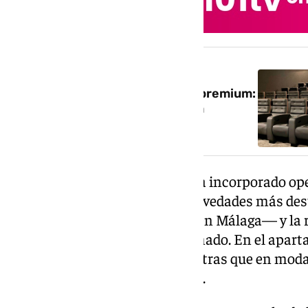
NOTICIA RELACIONADA
Málaga estrena su primer cine premium:
MK2 abre las puertas de Málaga
Nostrum el 5 de junio
En el último año, el complejo ha incorporado o
otros ya presentes. Entre las novedades más de
—única tienda de esta cadena en Málaga— y la r
un local completamente reformado. En el aparta
DesMontados y Taco Bell, mientras que en moda 
Jack & Jones y Last Price Outlet.