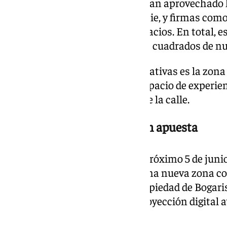
Marcas ya presentes también han aprovechado l
Parfois ha triplicado su superficie, y firmas c
& Neyer han reformado sus espacios. En total, 
la firma de más de 3.700 metros cuadrados de nu
Una de las novedades más llamativas es la zona
Factory, rediseñada como un espacio de experie
interiores y acceso directo desde la calle.
MK2 Cines Premium, la gran apuesta
El hito más inmediato llega el próximo 5 de juni
Premium, que se instalará en una nueva zona com
metros cuadrados, también propiedad de Bogaris.
equipadas con tecnología de proyección digital 
reclinables de máximo confort.