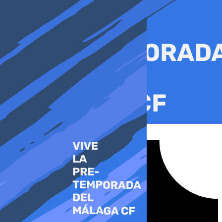
Ir
al
contenido
Tiktok