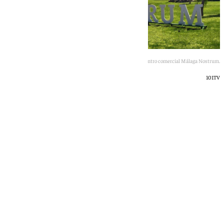
Imagen del letrero de bienvenida del centro comercial Málaga Nostrum.
101TV
101 TV
miércoles, 27 mayo 2026, 15:55
Compartir: