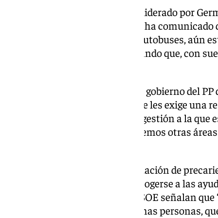
En el propio debate el gobierno liderado por Germ
Medio Ambiente, Millán Alegre, ha comunicado qu
más de 2 años sin contrato de autobuses, aún est
renovación del contrato, estimando que, con sue
habrá nada.
Ángel González recuerda que “el gobierno del PP 
asesores a sueldo, a los cuales se les exige una 
gobierno, y no la parálisis en la gestión a la que
contraposición, añade el edil “vemos otras áreas
escatiman gastos ni trabajo”.
Recordando también que la situación de precarie
que El Puerto no haya podido acogerse a las ayud
Gobierno de España, desde el PSOE señalan que “
importante y afecta a muchísimas personas, que