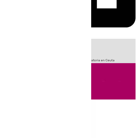
HOY
|
Fútbol
Sucesos
LaLiga
Primera División
Crisis Migratoria en Ceuta
Andalucía