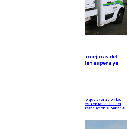
08.08.2026
La inversión del Ayuntamiento en mejoras del
entorno del Prado de San Sebastián supera ya
1.600.000 euros
El consistorio, a través de Emasesa, ha indicado que avanza en las
obras de renovación de las redes de saneamiento en las calles del
entorno del Prado, contando la zona con una financiación superior al
millón y medio de euros