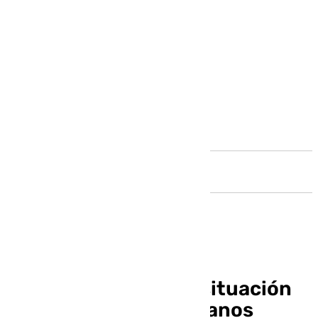
Andalucía
A debate plenario la situación
de los autobuses urbanos