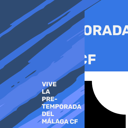
Ir
al
contenido
Tiktok