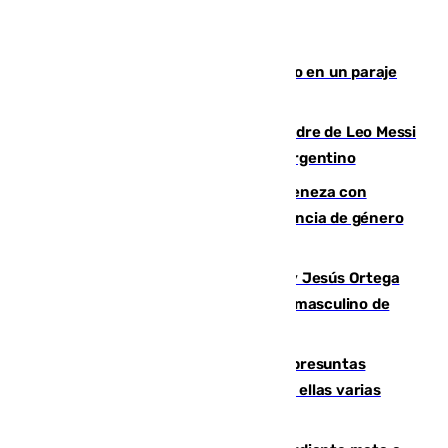
Los Bomberos combaten un incendio en un paraje
de Granada
Muere a los 68 años Jorge Messi, padre de Leo Messi
y pieza fundamental en la carrera del argentino
Retiene a su mujer en su casa y ameneza con
quemar la vivienda: nuevo caso de violencia de género
en Málaga
Dos sevillanos de oro: Manuel Cruz y Jesús Ortega
ganan el campeonato del mundo sub19 masculino de
remo
Un juzgado de Ceuta investiga seis presuntas
agresiones sexuales a migrantes, entre ellas varias
menores