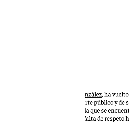
Miguel Alfonso
domingo, 6 octubre 2024, 12:35
Compartir:
El portavoz socialista,
Ángel González
, ha vuelt
usuarias del servicio de transporte público y de 
debate plenario la situación en la que se encuen
ha calificado de dramática y de falta de respeto 
servicio.