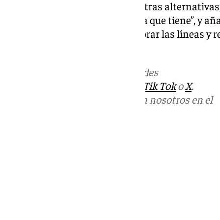
en su día a día y que no tienen otras alternativas
local deben darle la importancia que tiene”, y a
las promesas de Beardo de mejorar las líneas y re
esperando”.
Más noticias de
101TV
en las redes
sociales:
Instagram
,
Facebook
,
Tik Tok
o
X
.
Puedes ponerte en contacto con nosotros en el
correo
informativos@101tv.es
Tags:
Últimas noticias