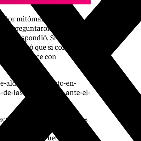
señor mitómano y tiene
o le preguntaron en el
a, no respondió. Sin embargo,
, contestó que si conocía al
as que se hace con
-de-aldama-es-puesto-en-
-de-las-confesiones-ante-el-
cen en la calle, no en zonas
 también ha avisado al jefe
e «va a tener pruebas de todo