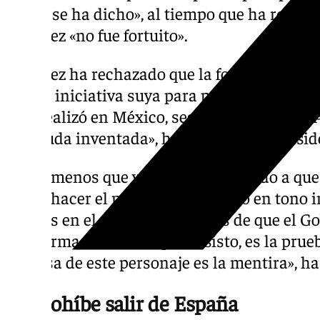
lo que se ha dicho», al tiempo que ha reiter
Sánchez «no fue fortuito».
Sánchez ha rechazado que la foto publicada
cabo a iniciativa suya para premiar al empr
este realizó en México, según declaró en la
«Menuda inventada», ha apuntado el presid
«Poco menos que yo estaba esperando a que 
poder hacer el mitin», ha indicado en tono i
medios en el Congreso después de que el Go
la reforma fiscal. «Es que, insisto, es la pru
defensa de este personaje es la mentira», h
Le prohíbe salir de España