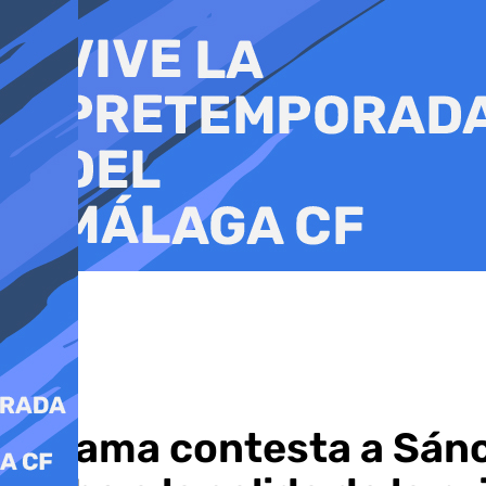
Ir
al
contenido
Aldama contesta a Sánc