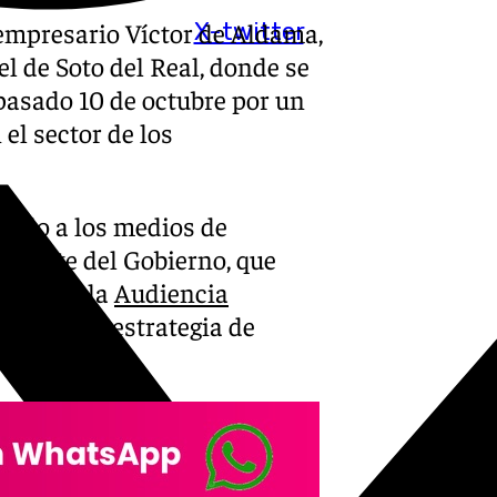
l empresario Víctor de Aldama,
X-twitter
el de Soto del Real, donde se
pasado 10 de octubre por un
el sector de los
ndido a los medios de
sidente del Gobierno, que
ario en la
Audiencia
ue basa su estrategia de