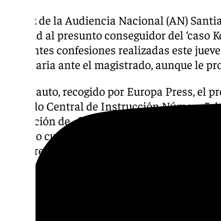
El juez de la Audiencia Nacional (AN) Santi
libertad al presunto conseguidor del ‘caso K
diferentes confesiones realizadas este juev
voluntaria ante el magistrado, aunque le pr
En un auto, recogido por Europa Press, el pro
Juzgado Central de Instrucción Número 5, 
obligación de «fijar domicilio a efecto de no
juzgado cualquier cambio del mismo y facili
siempre localizado».
El juez Pedraz ha tomado esta medida a últi
solo unos instantes después de que la Fisca
solicitase la puesta en libertad de De Alda