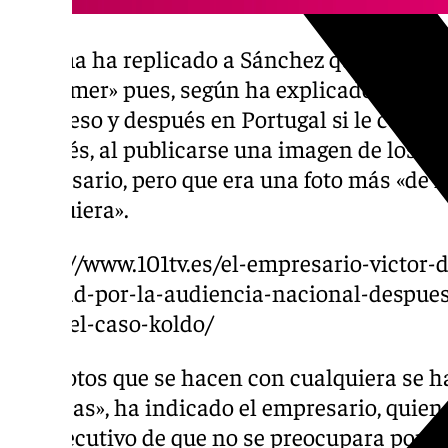
Aldama ha replicado a Sánchez que es un «
alzheimer» pues, según ha explicado, cuand
Congreso y después en Portugal si le conocí
después, al publicarse una imagen de los dos
empresario, pero que era una foto más «de l
cualquiera».
https://www.101tv.es/el-empresario-victor
libertad-por-la-audiencia-nacional-despues
juez-del-caso-koldo/
«Las fotos que se hacen con cualquiera se ha
privadas», ha indicado el empresario, quien
del Ejecutivo de que no se preocupara porqu