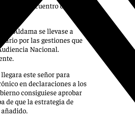
ado que el encuentro con
 con Aldama se llevase a
esario por las gestiones que
 Audiencia Nacional.
ente.
llegara este señor para
rónico en declaraciones a los
bierno consiguiese aprobar
eba de que la estrategia de
a añadido.