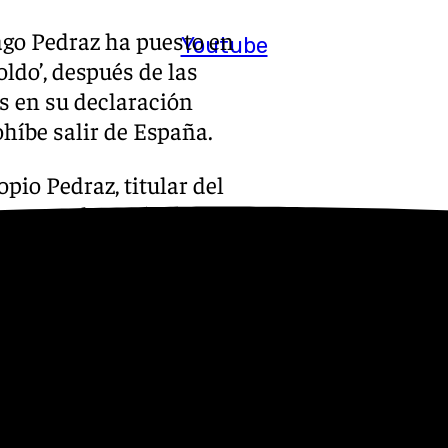
ago Pedraz ha puesto en
Youtube
oldo’, después de las
es en su declaración
ohíbe salir de España.
pio Pedraz, titular del
impone al empresario la
tificaciones, comunicar al
tar un teléfono para estar
ma hora de este jueves, y tan
lía Anticorrupción le
ma. Aunque su declaración de