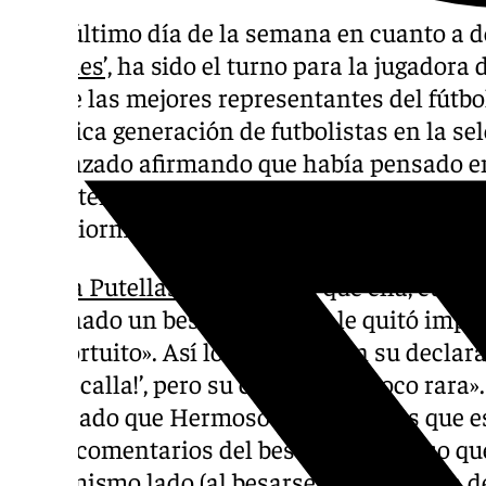
En el último día de la semana en cuanto a 
Rubiales’,
ha sido el turno para la jugadora 
una de las mejores representantes del fútbo
histórica generación de futbolistas en la se
comenzado afirmando que había pensado en
malentendido». Así lo expresó la mediocent
posteriormente su modo de entender tras h
Alexia Putellas
ha señalado que ella, cuand
propinado un beso en la boca, le quitó imp
algo fortuito». Así lo especificó en su declar
‘¡anda calla!’, pero su cara era un poco rara»
recordado que Hermoso le dijo «tía, es que 
hacer comentarios del beso, y ahí pienso qu
en el mismo lado (al besarse en la entrega d