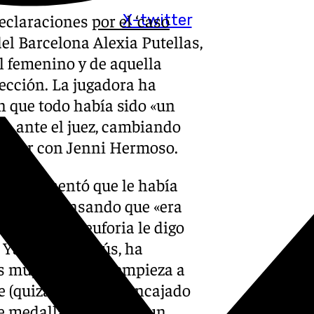
declaraciones
por el ‘caso
X-twitter
del Barcelona Alexia Putellas,
l femenino y de aquella
lección. La jugadora ha
 que todo había sido «un
ro ante el juez, cambiando
ablar con Jenni Hermoso.
o le comentó que le había
ortancia pensando que «era
ación: «En la euforia le digo
. Ya en el autobús, ha
es muy fuerte. Se empieza a
e (quizá) hubieran encajado
e medallas) y que era un