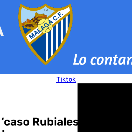
Tiktok
l ‘caso Rubiales’: «Pensé 