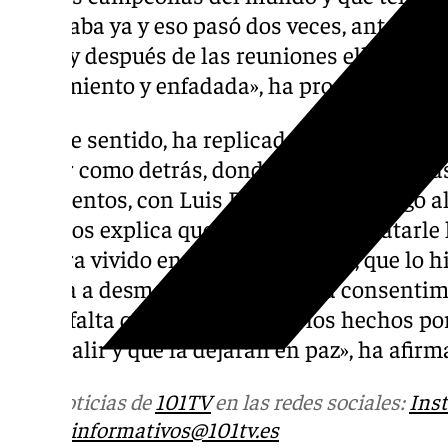
no estaba ya y eso pasó dos veces, antes de
avión y después de las reuniones ella donde 
agotamiento y enfadada», ha proseguido.
En este sentido, ha replicado que también v
hablar como detrás, donde están las bebidas,
los asientos, con Luis Rubiales»». «Y luego a
así y nos explica que no paraba de relatarle
hubiera vivido en primera persona, que lo hi
saliera a desmentir que no había consentimi
hacía falta que él le explicara los hechos po
iba a salir y que la dejaran en paz», ha afirm
Más noticias de
101TV
en las redes sociales:
Ins
correo
informativos@101tv.es