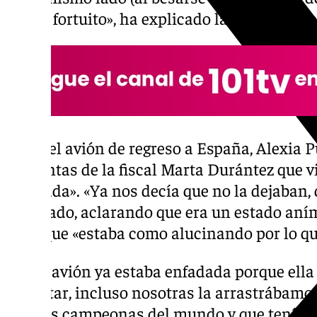
hecho fortuito», ha explicado la centrocamp
Ya en el avión de regreso a España, Alexia 
preguntas de la fiscal Marta Durántez que 
agobiada». «Ya nos decía que no la dejaban,
apuntado, aclarando que era un estado aním
en el que «estaba como alucinando por lo q
«En el avión ya estaba enfadada porque ella
disfrutar, incluso nosotras la arrastrábamos
éramos campeonas del mundo y que teníamo