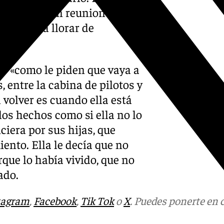
 que hubieran reuniones en el
se puso a llorar de
io «como le piden que vaya a
 entre la cabina de pilotos y
l volver es cuando ella está
 los hechos como si ella no lo
ciera por sus hijas, que
ento. Ella le decía que no
rque lo había vivido, que no
ado.
tagram
,
Facebook
,
Tik Tok
o
X
. Puedes ponerte en 