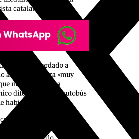
ista catalana.
Putellas ha recordado a
vio a su compañera «muy
 que no paraban», ha
ico diferente al del autobús
ue había sucedido».
 como que lo que quería era
 a decir que se olvidase, que
s que celebrarlo. Pero Jenni