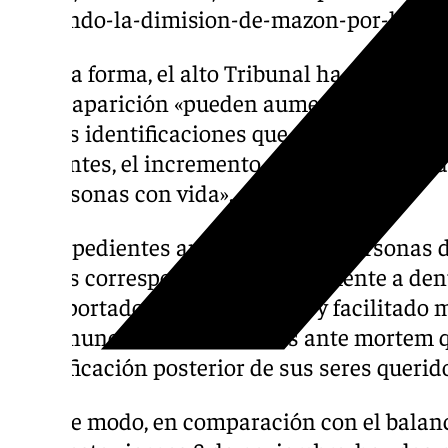
exigiendo-la-dimision-de-mazon-por-la-ges
De esta forma, el alto Tribunal ha precisado
de desaparición «pueden aumentar o descen
nuevas identificaciones que puedan producir
existentes, el incremento de denuncias de d
de personas con vida».
Los expedientes ante mortem de personas 
activos corresponden exclusivamente a den
han aportado diferentes datos y facilitado 
las denuncias en las oficinas ante mortem 
identificación posterior de sus seres querid
De este modo, en comparación con el balanc