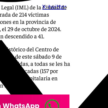
 Legal (IML) de la Ciudad de
X-twitter
trada de 214 víctimas
ones en la provincia de
 el 29 de octubre de 2024.
n descendido a 41.
o histórico del Centro de
 horas de este sábado 9 de
 fallecidas, a todas se les ha
te identificadas (157 por
ificación hospitalaria en
n identificar.