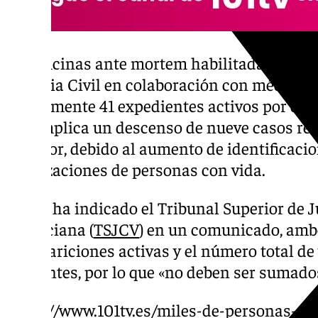
Las oficinas ante mortem habilitadas por la
Guardia Civil en colaboración con médicos 
actualmente 41 expedientes activos por den
que implica un descenso de nueve casos res
anterior, debido al aumento de identificacion
localizaciones de personas con vida.
Según ha indicado el Tribunal Superior de J
Valenciana (
TSJCV
) en un comunicado, amb
desapariciones activas y el número total de
diferentes, por lo que «no deben ser sumado
https://www.101tv.es/miles-de-personas-se