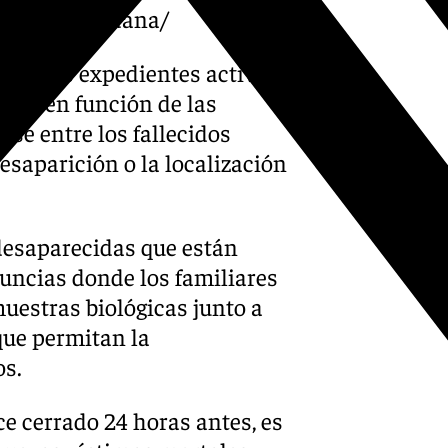
tion-de-la-dana/
 que los expedientes activos
der en función de las
se entre los fallecidos
esaparición o la localización
desaparecidas que están
uncias donde los familiares
muestras biológicas junto a
que permitan la
os.
e cerrado 24 horas antes, es