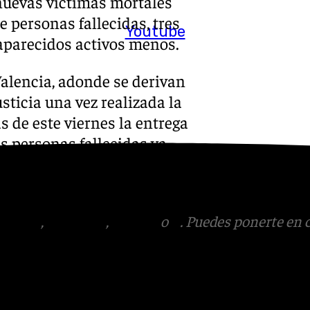
 nuevas víctimas mortales
e personas fallecidas, tres
Youtube
aparecidos activos menos.
Valencia, adonde se derivan
sticia una vez realizada la
s de este viernes la entrega
as personas fallecidas ya
n realizar las exequias
a hasta ayer.
tagram
,
Facebook
,
Tik Tok
o
X
. Puedes ponerte en 