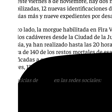
decir, este viernes 8 de noviembre, hay dos
contabilizadas, 12 nuevas identificaciones d
autopsias más y nueve expedientes por des
Por otro lado, la morgue habilitada en Fira 
todos los cadáveres desde la Ciudad de la Ju
autopsia, ya han realizado hasta las 20 hora
efectiva de 140 de los restos mortales de es
identificadas a sus familias para que pueda
fúnebres, 12 más que la cifra total registrad
Más noticias de
101TV
en las redes sociales:
Ins
correo
informativos@101tv.es