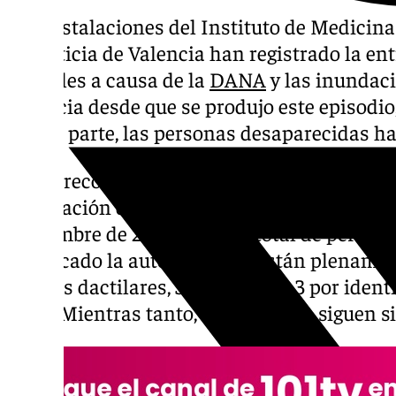
Las instalaciones del Instituto de Medicina
la Justicia de Valencia han registrado la en
mortales a causa de la
DANA
y las inundaci
Valencia desde que se produjo este episodio,
Por su parte, las personas desaparecidas ha
Así se recoge en el balance con el acumulad
Integración de Datos (CID) cerrado a las 20
noviembre de 2024. De este total de personas
practicado la autopsia y 195 están plenamen
huellas dactilares, 35 por ADN y 3 por ident
vida). Mientras tanto, 19 cadáveres siguen si