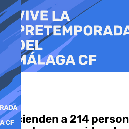
Ir
al
contenido
Ascienden a 214 persona