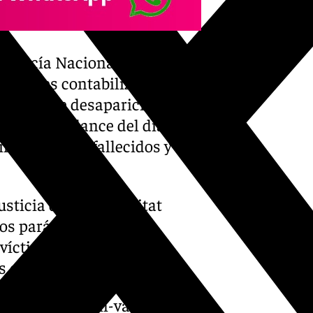
 Policía Nacional y la
forenses contabilizan
uncias de desaparición, lo
pecto al balance del día
es entre los fallecidos y a
usticia de la Comunitat
os parámetros, el de
 víctimas mortales, son
s en ningún caso».
-manifiestan-en-valencia-